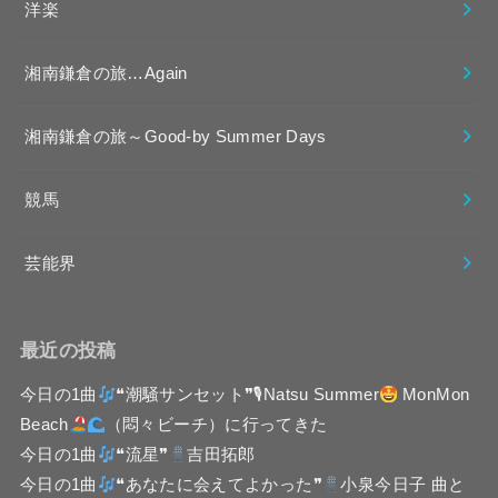
洋楽
湘南鎌倉の旅…Again
湘南鎌倉の旅～Good-by Summer Days
競馬
芸能界
最近の投稿
今日の1曲
❝潮騒サンセット❞🎙Natsu Summer
MonMon
Beach
（悶々ビーチ）に行ってきた
今日の1曲
❝流星❞
吉田拓郎
今日の1曲
❝あなたに会えてよかった❞
小泉今日子 曲と