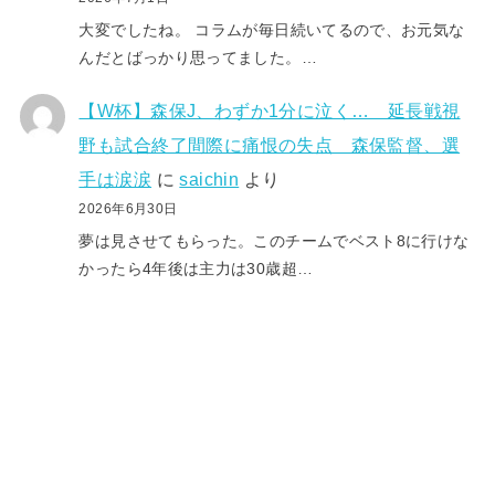
大変でしたね。 コラムが毎日続いてるので、お元気な
んだとばっかり思ってました。…
【W杯】森保J、わずか1分に泣く… 延長戦視
野も試合終了間際に痛恨の失点 森保監督、選
手は涙涙
に
saichin
より
2026年6月30日
夢は見させてもらった。このチームでベスト8に行けな
かったら4年後は主力は30歳超…