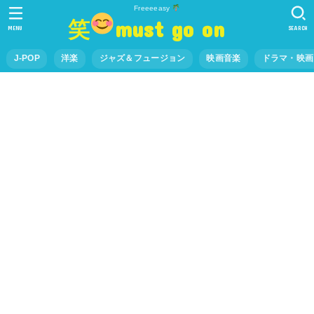
Freeeeasy
笑
must go on
MENU
SEARCH
J-POP
洋楽
ジャズ＆フュージョン
映画音楽
ドラマ・映画