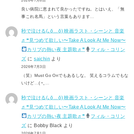
2026年7月6日
良い病院に恵まれて良かったですね。とはいえ、「無
事これ名馬」という言葉もあります…
秒で泣ける(⁠｡⁠ŏ⁠﹏⁠ŏ⁠) 映画ラスト・シーンと 音楽
♬❝見つめて欲しい〜Take A Look At Me Now〜
カリブの熱い夜 主題歌♬❞
フィル・コリン
ズ
に
saichin
より
2026年7月3日
（笑）Must Go Onでもあるしな。 笑えるコラムでもな
いけど…(⁠◔⁠‿⁠…
秒で泣ける(⁠｡⁠ŏ⁠﹏⁠ŏ⁠) 映画ラスト・シーンと 音楽
♬❝見つめて欲しい〜Take A Look At Me Now〜
カリブの熱い夜 主題歌♬❞
フィル・コリン
ズ
に
Bobby Black
より
2026年7月1日