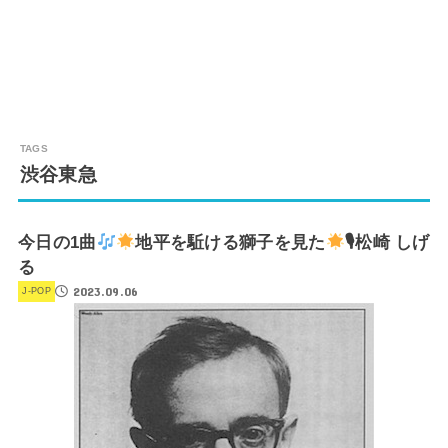
渋谷東急
今日の1曲
地平を駈ける獅子を見た
🎙松崎 しげ
る
2023.09.06
J-POP