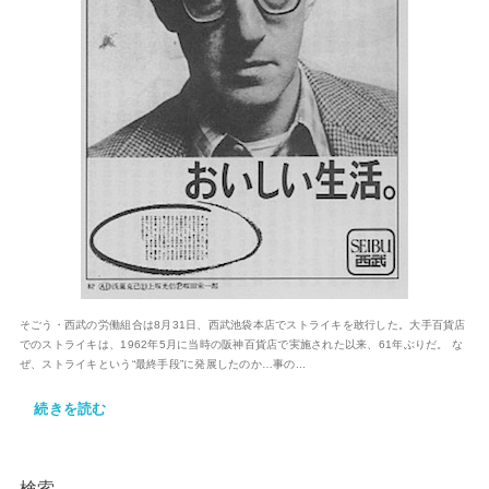
そごう・西武の労働組合は8月31日、西武池袋本店でストライキを敢行した。大手百貨店
でのストライキは、1962年5月に当時の阪神百貨店で実施された以来、61年ぶりだ。 な
ぜ、ストライキという“最終手段”に発展したのか…事の...
続きを読む
検索