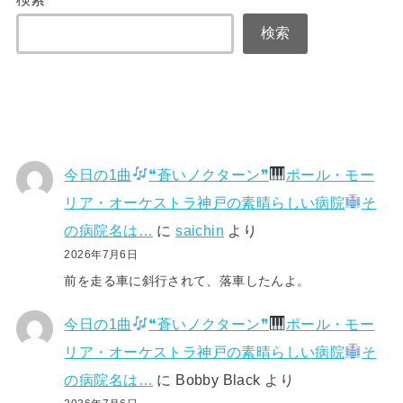
検索
今日の1曲
❝蒼いノクターン❞
ポール・モー
リア・オーケストラ神戸の素晴らしい病院
そ
の病院名は…
に
saichin
より
2026年7月6日
前を走る車に斜行されて、落車したんよ。
今日の1曲
❝蒼いノクターン❞
ポール・モー
リア・オーケストラ神戸の素晴らしい病院
そ
の病院名は…
に
Bobby Black
より