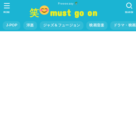
Freeeeasy
笑
must go on
MENU
SEARCH
J-POP
洋楽
ジャズ＆フュージョン
映画音楽
ドラマ・映画