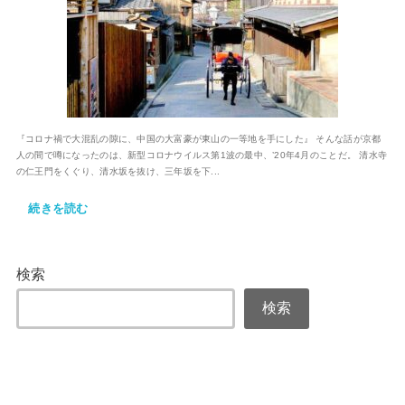
『コロナ禍で大混乱の隙に、中国の大富豪が東山の一等地を手にした』 そんな話が京都
人の間で噂になったのは、新型コロナウイルス第1波の最中、’20年4月のことだ。 清水寺
の仁王門をくぐり、清水坂を抜け、三年坂を下...
続きを読む
検索
検索