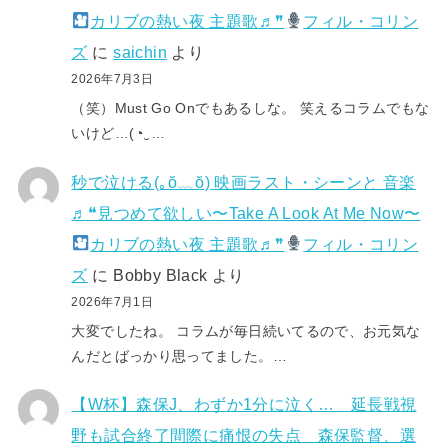
カリブの熱い夜 主題歌♬❞
フィル・コリン
ズ
に
saichin
より
2026年7月3日
（笑）Must Go Onでもあるしな。 笑えるコラムでもな
いけど…(⁠◔⁠‿⁠…
秒で泣ける(⁠｡⁠ŏ⁠﹏⁠ŏ⁠) 映画ラスト・シーンと 音楽
♬❝見つめて欲しい〜Take A Look At Me Now〜
カリブの熱い夜 主題歌♬❞
フィル・コリン
ズ
に
Bobby Black
より
2026年7月1日
大変でしたね。 コラムが毎日続いてるので、お元気な
んだとばっかり思ってました。…
【W杯】森保J、わずか1分に泣く… 延長戦視
野も試合終了間際に痛恨の失点 森保監督、選