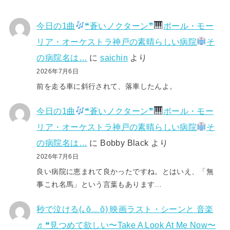
今日の1曲
❝蒼いノクターン❞
ポール・モー
リア・オーケストラ神戸の素晴らしい病院
そ
の病院名は…
に
saichin
より
2026年7月6日
前を走る車に斜行されて、落車したんよ。
今日の1曲
❝蒼いノクターン❞
ポール・モー
リア・オーケストラ神戸の素晴らしい病院
そ
の病院名は…
に
Bobby Black
より
2026年7月6日
良い病院に恵まれて良かったですね。とはいえ、「無
事これ名馬」という言葉もあります…
秒で泣ける(⁠｡⁠ŏ⁠﹏⁠ŏ⁠) 映画ラスト・シーンと 音楽
♬❝見つめて欲しい〜Take A Look At Me Now〜