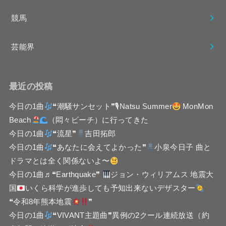
競馬
芸能界
最近の投稿
今日の1曲
❝潮騒サンセット❞🎙Natsu Summer
MonMon
Beach
（悶々ビーチ）に行ってきた
今日の1曲
❝流星❞
吉田拓郎
今日の1曲
❝あなたに会えてよかった❞
小泉今日子 曲と
ドラマとは全く関係ないよ〜
今日の1曲♬❝Earthquake❞
ジョン・ウィリアムス 地震大
国
いくら科学が進歩しても予知出来ないデザスター
❝令和8年熊本地震
❞
今日の1曲
❝VIVANT主題曲❞異例の2クール連続放送（約