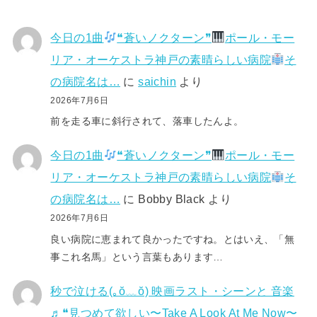
今日の1曲
❝蒼いノクターン❞
ポール・モー
リア・オーケストラ神戸の素晴らしい病院
そ
の病院名は…
に
saichin
より
2026年7月6日
前を走る車に斜行されて、落車したんよ。
今日の1曲
❝蒼いノクターン❞
ポール・モー
リア・オーケストラ神戸の素晴らしい病院
そ
の病院名は…
に
Bobby Black
より
2026年7月6日
良い病院に恵まれて良かったですね。とはいえ、「無
事これ名馬」という言葉もあります…
秒で泣ける(⁠｡⁠ŏ⁠﹏⁠ŏ⁠) 映画ラスト・シーンと 音楽
♬❝見つめて欲しい〜Take A Look At Me Now〜