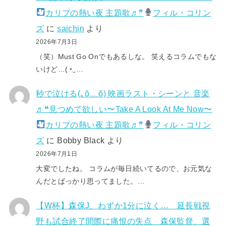
カリブの熱い夜 主題歌♬❞
フィル・コリン
ズ
に
saichin
より
2026年7月3日
（笑）Must Go Onでもあるしな。 笑えるコラムでもな
いけど…(⁠◔⁠‿⁠…
秒で泣ける(⁠｡⁠ŏ⁠﹏⁠ŏ⁠) 映画ラスト・シーンと 音楽
♬❝見つめて欲しい〜Take A Look At Me Now〜
カリブの熱い夜 主題歌♬❞
フィル・コリン
ズ
に
Bobby Black
より
2026年7月1日
大変でしたね。 コラムが毎日続いてるので、お元気な
んだとばっかり思ってました。…
【W杯】森保J、わずか1分に泣く… 延長戦視
野も試合終了間際に痛恨の失点 森保監督、選