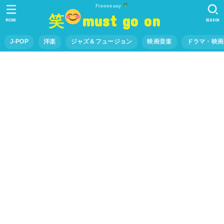
Freeeeasy
笑
must go on
MENU
SEARCH
J-POP
洋楽
ジャズ＆フュージョン
映画音楽
ドラマ・映画