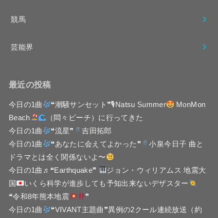
競馬
芸能界
最近の投稿
今日の1曲
❝潮騒サンセット❞🎙Natsu Summer
MonMon
Beach
（悶々ビーチ）に行ってきた
今日の1曲
❝流星❞
吉田拓郎
今日の1曲
❝あなたに会えてよかった❞
小泉今日子 曲と
ドラマとは全く関係ないよ〜
今日の1曲♬❝Earthquake❞
ジョン・ウィリアムス 地震大
国
いくら科学が進歩しても予知出来ないデザスター
❝令和8年熊本地震
❞
今日の1曲
❝VIVANT主題曲❞異例の2クール連続放送（約