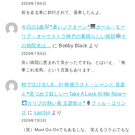
2026年7月6日
前を走る車に斜行されて、落車したんよ。
今日の1曲
❝蒼いノクターン❞
ポール・モー
リア・オーケストラ神戸の素晴らしい病院
そ
の病院名は…
に
Bobby Black
より
2026年7月6日
良い病院に恵まれて良かったですね。とはいえ、「無
事これ名馬」という言葉もあります…
秒で泣ける(⁠｡⁠ŏ⁠﹏⁠ŏ⁠) 映画ラスト・シーンと 音楽
♬❝見つめて欲しい〜Take A Look At Me Now〜
カリブの熱い夜 主題歌♬❞
フィル・コリン
ズ
に
saichin
より
2026年7月3日
（笑）Must Go Onでもあるしな。 笑えるコラムでもな