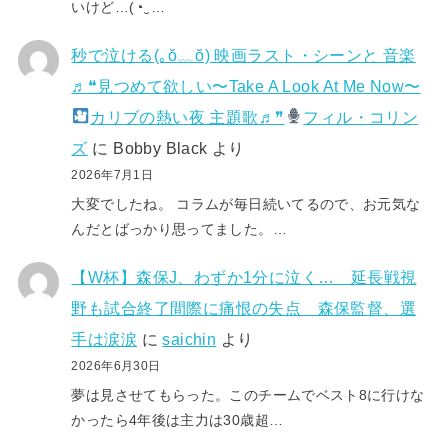
いけど…(⁠◔⁠‿⁠…
秒で泣ける(⁠｡⁠ŏ⁠﹏⁠ŏ⁠) 映画ラスト・シーンと 音楽
♬❝見つめて欲しい〜Take A Look At Me Now〜
カリブの熱い夜 主題歌♬❞
フィル・コリン
ズ
に
Bobby Black
より
2026年7月1日
大変でしたね。 コラムが毎日続いてるので、お元気な
んだとばっかり思ってました。…
【W杯】森保J、わずか1分に泣く… 延長戦視
野も試合終了間際に痛恨の失点 森保監督、選
手は涙涙
に
saichin
より
2026年6月30日
夢は見させてもらった。このチームでベスト8に行けな
かったら4年後は主力は30歳超…