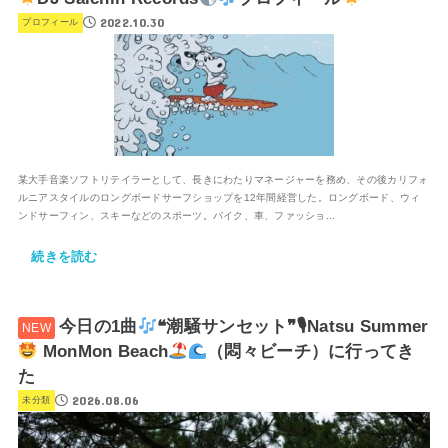
2022.10.30
プロフィール
某大手音楽ソフトリテイラーとして、長きにわたりマネージャーを務め、その後カリフォ
ルニアスタイルのロングボードサーフショップを12年間経営した。ロングボード、ウィ
ンドサーフィン、スキーなどのスポーツ。バイク、車、ファッショ...
続きを読む
今日の1曲
❝潮騒サンセット❞🎙Natsu Summer
MonMon Beach
（悶々ビーチ）に行ってき
た
2026.08.06
未分類