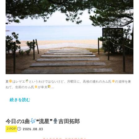
夏
はレゲエ
というわけではないけど、月曜日に、高校の連れのカム氏
の追悼を兼
ねて、生前のカム氏
が幸夫
...
続きを読む
今日の1曲
❝流星❞
吉田拓郎
2026.08.03
J-POP