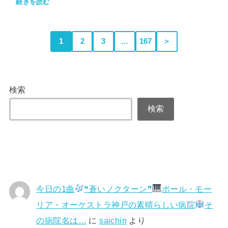
続きを読む
1
2
3
…
167
＞
検索
検索
今日の1曲
❝蒼いノクターン❞
ポール・モー
リア・オーケストラ神戸の素晴らしい病院
そ
の病院名は…
に
saichin
より