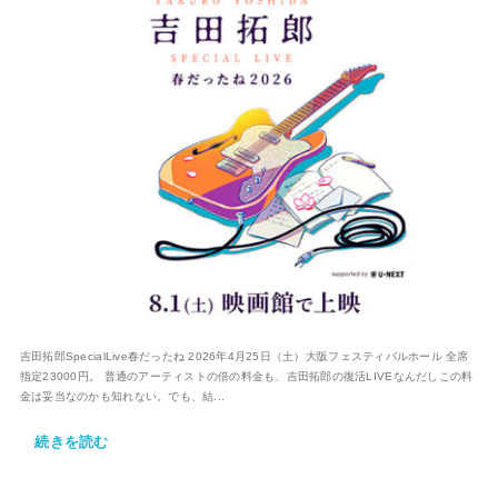
吉田拓郎SpecialLive春だったね 2026年4月25日（土）大阪フェスティバルホール 全席
指定23000円。 普通のアーティストの倍の料金も、吉田拓郎の復活LIVEなんだしこの料
金は妥当なのかも知れない。でも、結...
続きを読む