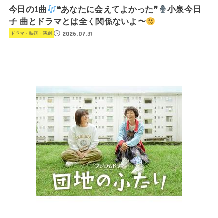
今日の1曲
❝あなたに会えてよかった❞
小泉今日
子 曲とドラマとは全く関係ないよ〜
2026.07.31
ドラマ・映画・演劇