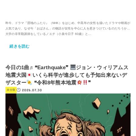
昨今、ドラマ『団地のふたり』（NHK）をはじめ、中高年の女性を描いたドラマや映画が
人気であり、なぜ今「おばさん」の物語が女性を中心に人を惹きつけているのだろうか…
大学の非常勤講師をしているノエチ（小泉今日子 60歳）と...
続きを読む
今日の1曲♬❝Earthquake❞
ジョン・ウィリアムス
地震大国
いくら科学が進歩しても予知出来ないデ
ザスター
❝令和8年熊本地震
❞
2026.07.30
未分類