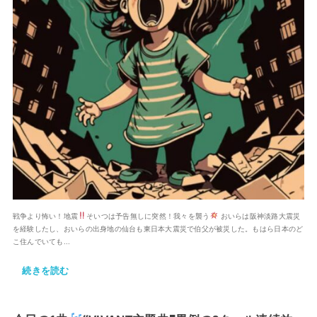
戦争より怖い！地震
そいつは予告無しに突然！我々を襲う
おいらは阪神淡路大震災
を経験したし、おいらの出身地の仙台も東日本大震災で伯父が被災した。もはら日本のど
こ住んでいても...
続きを読む