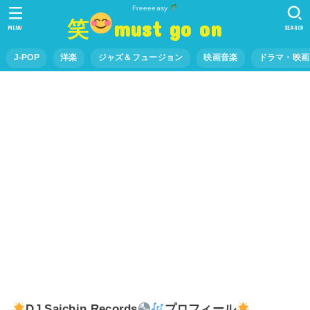
Freeeeasy
笑
must go on
MENU
SEARCH
J-POP
洋楽
ジャズ＆フュージョン
映画音楽
ドラマ・映画
DJ Saichin Records
プロフィール