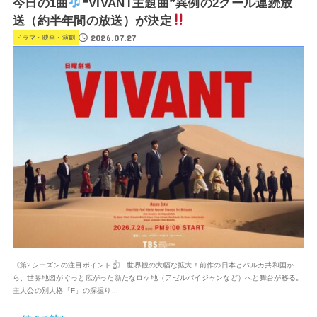
今日の1曲
❝VIVANT主題曲❞異例の2クール連続放
送（約半年間の放送）が決定
2026.07.27
ドラマ・映画・演劇
《第2シーズンの注目ポイント☝️》 世界観の大幅な拡大！前作の日本とバルカ共和国か
ら、世界地図がぐっと広がった新たなロケ地（アゼルバイジャンなど）へと舞台が移る。
主人公の別人格「F」の深掘り...