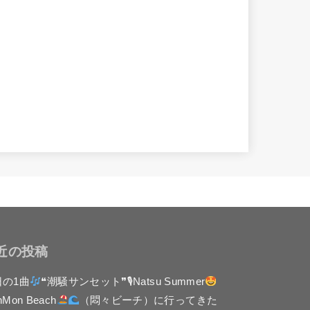
近の投稿
日の1曲
❝潮騒サンセット❞🎙Natsu Summer
nMon Beach
（悶々ビーチ）に行ってきた