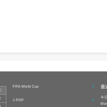
最
FIFA World Cup
日
今
2
J-POP
Mo
9