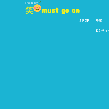
Freeeeasy
笑
must go on
J-POP
洋楽
DJ サ