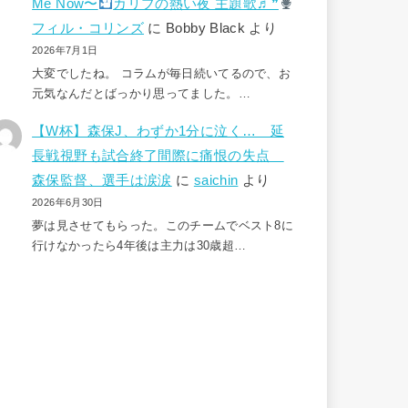
Me Now〜
カリブの熱い夜 主題歌♬❞
フィル・コリンズ
に
Bobby Black
より
2026年7月1日
大変でしたね。 コラムが毎日続いてるので、お
元気なんだとばっかり思ってました。…
【W杯】森保J、わずか1分に泣く… 延
長戦視野も試合終了間際に痛恨の失点
森保監督、選手は涙涙
に
saichin
より
2026年6月30日
夢は見させてもらった。このチームでベスト8に
行けなかったら4年後は主力は30歳超…