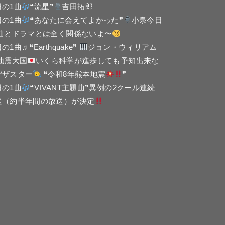
日の1曲
❝流星❞
吉田拓郎
日の1曲
❝あなたに会えてよかった❞
小泉今日
 曲とドラマとは全く関係ないよ〜
の1曲♬❝Earthquake❞
ジョン・ウィリアム
 地震大国
いくら科学が進歩しても予知出来な
デザスター
❝令和8年熊本地震
❞
日の1曲
❝VIVANT主題曲❞異例の2クール連続
送（約半年間の放送）が決定