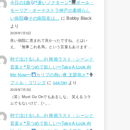
今日の1曲
❝蒼いノクターン❞
ポール・
モーリア・オーケストラ神戸の素晴らし
い病院
その病院名は…
に
Bobby Black
より
2026年7月6日
良い病院に恵まれて良かったですね。とはい
え、「無事これ名馬」という言葉もあります…
秒で泣ける(⁠｡⁠ŏ⁠﹏⁠ŏ⁠) 映画ラスト・シーンと
音楽♬❝見つめて欲しい〜Take A Look At
Me Now〜
カリブの熱い夜 主題歌♬❞
フィル・コリンズ
に
saichin
より
2026年7月3日
（笑）Must Go Onでもあるしな。 笑えるコラ
ムでもないけど…(⁠◔⁠‿⁠…
秒で泣ける(⁠｡⁠ŏ⁠﹏⁠ŏ⁠) 映画ラスト・シーンと
音楽♬❝見つめて欲しい〜Take A Look At