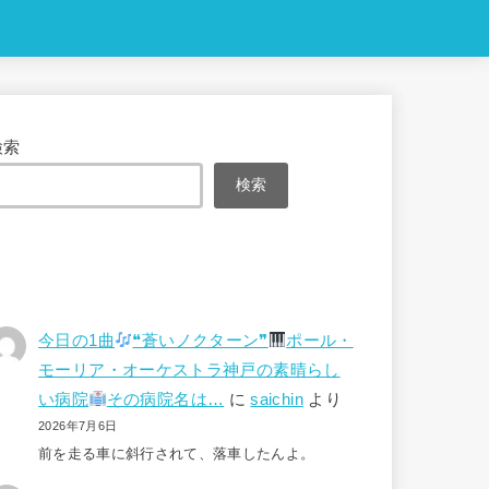
検索
検索
今日の1曲
❝蒼いノクターン❞
ポール・
モーリア・オーケストラ神戸の素晴らし
い病院
その病院名は…
に
saichin
より
2026年7月6日
前を走る車に斜行されて、落車したんよ。