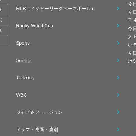
今
MLB（メジャーリーグベースボール）
16
今
23
子
Rugby World Cup
今日
30
ス
Sports
い
今
Surfing
放
Trekking
WBC
ジャズ＆フュージョン
ドラマ・映画・演劇