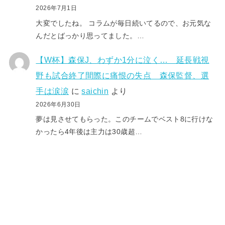
2026年7月1日
大変でしたね。 コラムが毎日続いてるので、お元気な
んだとばっかり思ってました。…
【W杯】森保J、わずか1分に泣く… 延長戦視
野も試合終了間際に痛恨の失点 森保監督、選
手は涙涙
に
saichin
より
2026年6月30日
夢は見させてもらった。このチームでベスト8に行けな
かったら4年後は主力は30歳超…