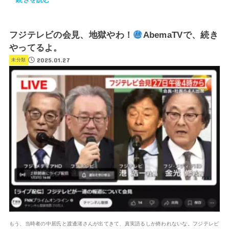
フジテレビの会見、地獄やわ！
AbemaTVで、続き
やってるよ。
2025.01.27
未分類
もう、当時者の中居氏と渡邊渚さんが出てきて、真実語るしか終われないな。フジテレビ