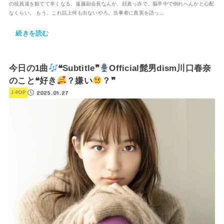
の役員達を観てて辛くなる。遠藤副会長なんか、顔真っ赤で、脳卒中で倒れへんかと心配
なくらい。 もう、これ以上何も出ないやろ。当事者に真実を語っ...
続きを読む
今日の1曲
❝Subtitle❞
Official髭男dism川口春奈
のこと❝好き
？嫌い
？❞
2025.01.27
J-POP