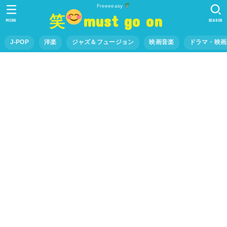
Freeeeasy
笑
must go on
MENU
SEARCH
J-POP
洋楽
ジャズ＆フュージョン
映画音楽
ドラマ・映画