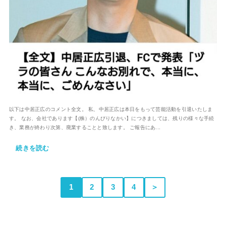
以下は中居正広のコメント全文。 私、中居正広は本日をもって芸能活動を引退いたしま
す。 なお、会社であります【(株）のんびりなかい】につきましては、残りの様々な手続
き、業務が終わり次第、廃業することと致します。 ご報告にあ...
続きを読む
1
2
3
4
＞