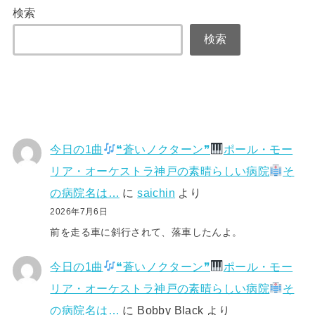
検索
検索
今日の1曲
❝蒼いノクターン❞
ポール・モー
リア・オーケストラ神戸の素晴らしい病院
そ
の病院名は…
に
saichin
より
2026年7月6日
前を走る車に斜行されて、落車したんよ。
今日の1曲
❝蒼いノクターン❞
ポール・モー
リア・オーケストラ神戸の素晴らしい病院
そ
の病院名は…
に
Bobby Black
より