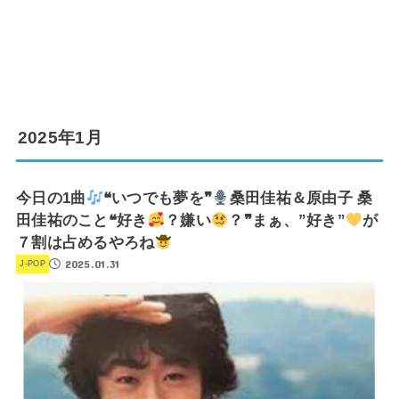
2025年1月
今日の1曲
❝いつでも夢を❞
桑田佳祐＆原由子 桑
田佳祐のこと❝好き
？嫌い
？❞まぁ、”好き”
が
７割は占めるやろね
2025.01.31
J-POP