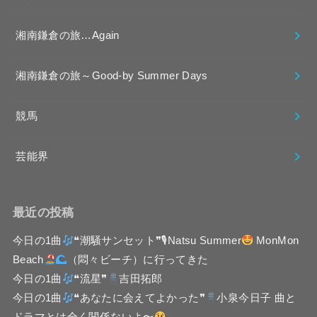
湘南鎌倉の旅…Again
湘南鎌倉の旅～Good-by Summer Days
競馬
芸能界
最近の投稿
今日の1曲
❝潮騒サンセット❞🎙Natsu Summer
MonMon
Beach
（悶々ビーチ）に行ってきた
今日の1曲
❝流星❞
吉田拓郎
今日の1曲
❝あなたに会えてよかった❞
小泉今日子 曲と