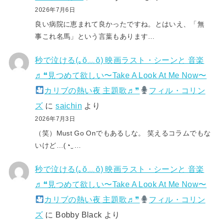
2026年7月6日
良い病院に恵まれて良かったですね。とはいえ、「無
事これ名馬」という言葉もあります…
秒で泣ける(⁠｡⁠ŏ⁠﹏⁠ŏ⁠) 映画ラスト・シーンと 音楽
♬❝見つめて欲しい〜Take A Look At Me Now〜
カリブの熱い夜 主題歌♬❞
フィル・コリン
ズ
に
saichin
より
2026年7月3日
（笑）Must Go Onでもあるしな。 笑えるコラムでもな
いけど…(⁠◔⁠‿⁠…
秒で泣ける(⁠｡⁠ŏ⁠﹏⁠ŏ⁠) 映画ラスト・シーンと 音楽
♬❝見つめて欲しい〜Take A Look At Me Now〜
カリブの熱い夜 主題歌♬❞
フィル・コリン
ズ
に
Bobby Black
より