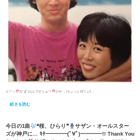
エ
ッ
Σ(ﾟДﾟ)なんですとぉ
(⁠>⁠0⁠<⁠；⁠)ちょっと待てぇ‼...
続きを読む
今日の1曲
❝桜、ひらり❞
サザン・オールスター
ズが神戸に… ｷﾀ━━━━(ﾟ∀ﾟ)━━━━!! Thank You