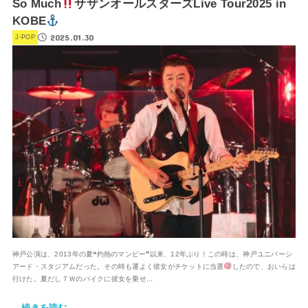
So Much
サザンオールスターズLive Tour2025 in
KOBE
2025.01.30
J-POP
神戸公演は、2013年の夏❝灼熱のマンピー❞以来、12年ぶり！この時は、神戸ユニバーシ
アード・スタジアムだった。その時も運よく彼女がチケットに当選
したので、おいらは
行けた。夏だしＴＷのバイクに彼女を乗せ...
続きを読む