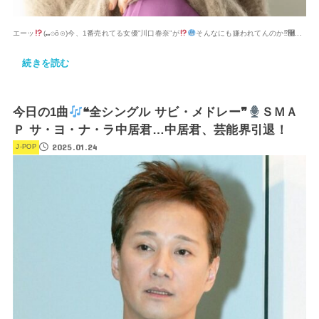
エーッ
(⁠⑉⁠⊙⁠ȏ⁠⊙⁠)今、1番売れてる女優”川口春奈”が
そんなにも嫌われてんのか⁉࿠...
続きを読む
今日の1曲
❝全シングル サビ・メドレー❞
ＳＭＡ
Ｐ サ・ヨ・ナ・ラ中居君…中居君、芸能界引退！
2025.01.24
J-POP