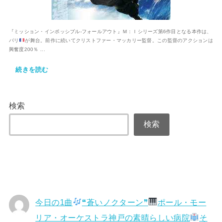
『ミッション・インポッシブル-フォールアウト』Ｍ：Ｉシリーズ第6作目となる本作は、
パリ
が舞台。前作に続いてクリストファー・マッカリー監督。この監督のアクションは
興奮度200％ ...
続きを読む
検索
検索
今日の1曲
❝蒼いノクターン❞
ポール・モー
リア・オーケストラ神戸の素晴らしい病院
そ