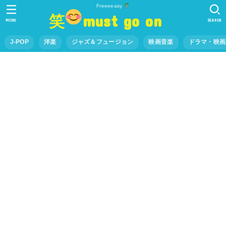
Freeeeasy
笑
must go on
MENU
SEARCH
J-POP
洋楽
ジャズ＆フュージョン
映画音楽
ドラマ・映画