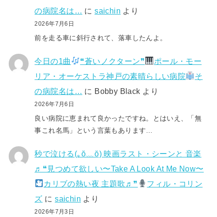
の病院名は…
に
saichin
より
2026年7月6日
前を走る車に斜行されて、落車したんよ。
今日の1曲
❝蒼いノクターン❞
ポール・モー
リア・オーケストラ神戸の素晴らしい病院
そ
の病院名は…
に
Bobby Black
より
2026年7月6日
良い病院に恵まれて良かったですね。とはいえ、「無
事これ名馬」という言葉もあります…
秒で泣ける(⁠｡⁠ŏ⁠﹏⁠ŏ⁠) 映画ラスト・シーンと 音楽
♬❝見つめて欲しい〜Take A Look At Me Now〜
カリブの熱い夜 主題歌♬❞
フィル・コリン
ズ
に
saichin
より
2026年7月3日