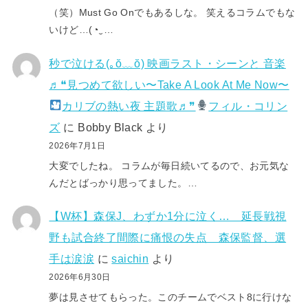
（笑）Must Go Onでもあるしな。 笑えるコラムでもな
いけど…(⁠◔⁠‿⁠…
秒で泣ける(⁠｡⁠ŏ⁠﹏⁠ŏ⁠) 映画ラスト・シーンと 音楽
♬❝見つめて欲しい〜Take A Look At Me Now〜
カリブの熱い夜 主題歌♬❞
フィル・コリン
ズ
に
Bobby Black
より
2026年7月1日
大変でしたね。 コラムが毎日続いてるので、お元気な
んだとばっかり思ってました。…
【W杯】森保J、わずか1分に泣く… 延長戦視
野も試合終了間際に痛恨の失点 森保監督、選
手は涙涙
に
saichin
より
2026年6月30日
夢は見させてもらった。このチームでベスト8に行けな