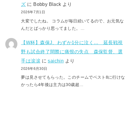
ズ
に
Bobby Black
より
2026年7月1日
大変でしたね。 コラムが毎日続いてるので、お元気な
んだとばっかり思ってました。…
【W杯】森保J、わずか1分に泣く… 延長戦視
野も試合終了間際に痛恨の失点 森保監督、選
手は涙涙
に
saichin
より
2026年6月30日
夢は見させてもらった。このチームでベスト8に行けな
かったら4年後は主力は30歳超…