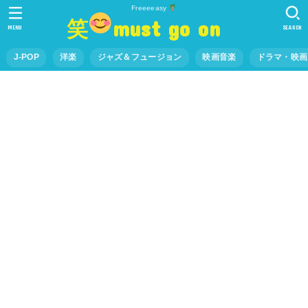
Freeeeasy
笑
must go on
MENU
SEARCH
J-POP
洋楽
ジャズ＆フュージョン
映画音楽
ドラマ・映画