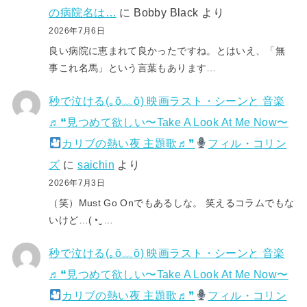
の病院名は…
に
Bobby Black
より
2026年7月6日
良い病院に恵まれて良かったですね。とはいえ、「無
事これ名馬」という言葉もあります…
秒で泣ける(⁠｡⁠ŏ⁠﹏⁠ŏ⁠) 映画ラスト・シーンと 音楽
♬❝見つめて欲しい〜Take A Look At Me Now〜
カリブの熱い夜 主題歌♬❞
フィル・コリン
ズ
に
saichin
より
2026年7月3日
（笑）Must Go Onでもあるしな。 笑えるコラムでもな
いけど…(⁠◔⁠‿⁠…
秒で泣ける(⁠｡⁠ŏ⁠﹏⁠ŏ⁠) 映画ラスト・シーンと 音楽
♬❝見つめて欲しい〜Take A Look At Me Now〜
カリブの熱い夜 主題歌♬❞
フィル・コリン