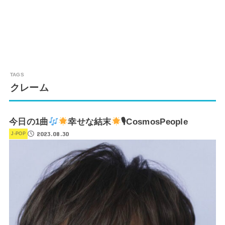
クレーム
今日の1曲
幸せな結末
🎙CosmosPeople
2023.08.30
J-POP