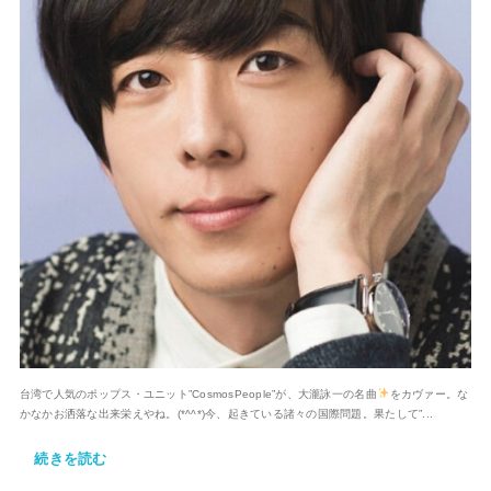
台湾で人気のポップス・ユニット”CosmosPeople”が、大瀧詠一の名曲
をカヴァー。な
かなかお洒落な出来栄えやね。(*^^*)今、起きている諸々の国際問題。果たして”...
続きを読む