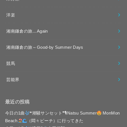
洋楽
湘南鎌倉の旅…Again
湘南鎌倉の旅～Good-by Summer Days
競馬
芸能界
最近の投稿
今日の1曲
❝潮騒サンセット❞🎙Natsu Summer
MonMon
Beach
（悶々ビーチ）に行ってきた