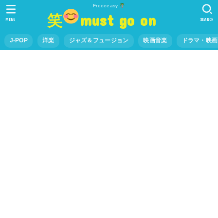
Freeeeasy
笑
must go on
MENU
SEARCH
J-POP
洋楽
ジャズ＆フュージョン
映画音楽
ドラマ・映画