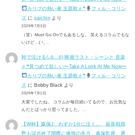
カリブの熱い夜 主題歌♬❞
フィル・コリン
ズ
に
saichin
より
2026年7月3日
（笑）Must Go Onでもあるしな。 笑えるコラムでもな
いけど…(⁠◔⁠‿⁠…
秒で泣ける(⁠｡⁠ŏ⁠﹏⁠ŏ⁠) 映画ラスト・シーンと 音楽
♬❝見つめて欲しい〜Take A Look At Me Now〜
カリブの熱い夜 主題歌♬❞
フィル・コリン
ズ
に
Bobby Black
より
2026年7月1日
大変でしたね。 コラムが毎日続いてるので、お元気な
んだとばっかり思ってました。…
【W杯】森保J、わずか1分に泣く… 延長戦視
野も試合終了間際に痛恨の失点 森保監督、選