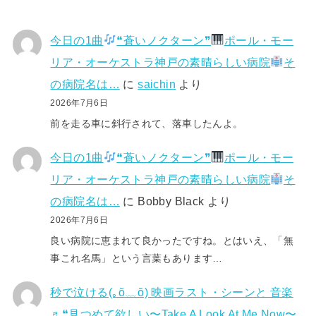
今日の1曲
❝蒼いノクターン❞
ポール・モー
リア・オーケストラ神戸の素晴らしい病院
そ
の病院名は…
に
saichin
より
2026年7月6日
前を走る車に斜行されて、落車したんよ。
今日の1曲
❝蒼いノクターン❞
ポール・モー
リア・オーケストラ神戸の素晴らしい病院
そ
の病院名は…
に
Bobby Black
より
2026年7月6日
良い病院に恵まれて良かったですね。とはいえ、「無
事これ名馬」という言葉もあります…
秒で泣ける(⁠｡⁠ŏ⁠﹏⁠ŏ⁠) 映画ラスト・シーンと 音楽
♬❝見つめて欲しい〜Take A Look At Me Now〜