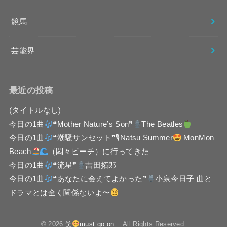
競馬
芸能界
最近の投稿
(タイトルなし)
今日の1曲
❝Mother Nature’s Son❞
The Beatles
今日の1曲
❝潮騒サンセット❞🎙Natsu Summer
MonMon
Beach
（悶々ビーチ）に行ってきた
今日の1曲
❝流星❞
吉田拓郎
今日の1曲
❝あなたに会えてよかった❞
小泉今日子 曲と
ドラマとは全く関係ないよ〜
© 2026
笑
must go on
All Rights Reserved.