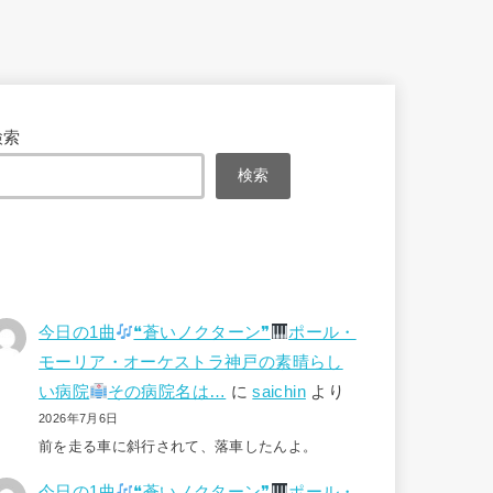
検索
検索
今日の1曲
❝蒼いノクターン❞
ポール・
モーリア・オーケストラ神戸の素晴らし
い病院
その病院名は…
に
saichin
より
2026年7月6日
前を走る車に斜行されて、落車したんよ。
今日の1曲
❝蒼いノクターン❞
ポール・