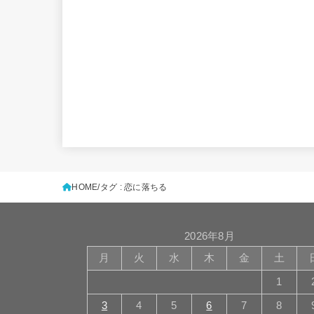
HOME
タグ : 恋に落ちる
2026年8月
月
火
水
木
金
土
1
3
4
5
6
7
8