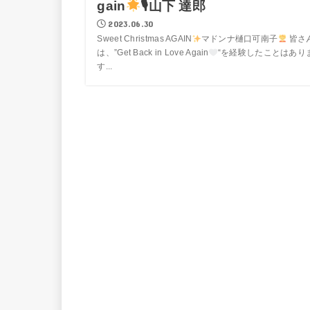
gain
🎙山下 達郎
2023.06.30
Sweet Christmas AGAIN
マドンナ樋口可南子
皆さ
は、”Get Back in Love Again
“を経験したことはあり
す...