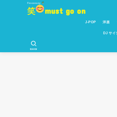
Freeeeasy
笑
must go on
J-POP
洋楽
DJ サ
SEARCH