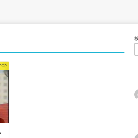
-POP
A