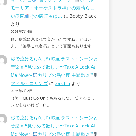
モーリア・オーケストラ神戸の素晴らし
い病院
その病院名は…
に
Bobby Black
より
2026年7月6日
良い病院に恵まれて良かったですね。とはい
え、「無事これ名馬」という言葉もあります…
秒で泣ける(⁠｡⁠ŏ⁠﹏⁠ŏ⁠) 映画ラスト・シーンと
音楽♬❝見つめて欲しい〜Take A Look At
Me Now〜
カリブの熱い夜 主題歌♬❞
フィル・コリンズ
に
saichin
より
2026年7月3日
（笑）Must Go Onでもあるしな。 笑えるコラ
ムでもないけど…(⁠◔⁠‿⁠…
秒で泣ける(⁠｡⁠ŏ⁠﹏⁠ŏ⁠) 映画ラスト・シーンと
音楽♬❝見つめて欲しい〜Take A Look At
Me Now〜
カリブの熱い夜 主題歌♬❞