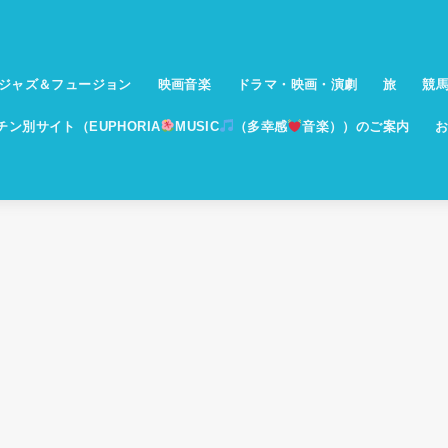
ジャズ＆フュージョン
映画音楽
ドラマ・映画・演劇
旅
競
イチン別サイト（EUPHORIA
MUSIC
（多幸感
音楽））のご案内