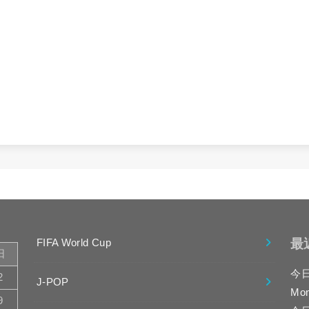
最
FIFA World Cup
日
今
2
J-POP
Mo
9