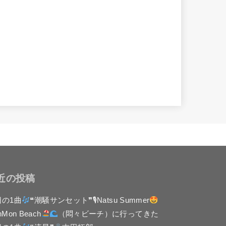
近の投稿
日の1曲
❝潮騒サンセット❞🎙Natsu Summer
nMon Beach
（悶々ビーチ）に行ってきた