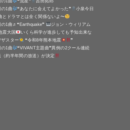
日の1曲
❝流星❞
吉田拓郎
日の1曲
❝あなたに会えてよかった❞
小泉今日
 曲とドラマとは全く関係ないよ〜
の1曲♬❝Earthquake❞
ジョン・ウィリアム
 地震大国
いくら科学が進歩しても予知出来な
デザスター
❝令和8年熊本地震
❞
日の1曲
❝VIVANT主題曲❞異例の2クール連続
送（約半年間の放送）が決定