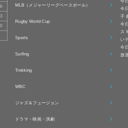
今
MLB（メジャーリーグベースボール）
16
今
23
子
Rugby World Cup
今日
30
ス
Sports
い
今
Surfing
放
Trekking
WBC
ジャズ＆フュージョン
ドラマ・映画・演劇