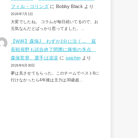
フィル・コリンズ
に
Bobby Black
より
2026年7月1日
大変でしたね。 コラムが毎日続いてるので、お
元気なんだとばっかり思ってました。…
【W杯】森保J、わずか1分に泣く… 延
長戦視野も試合終了間際に痛恨の失点
森保監督、選手は涙涙
に
saichin
より
2026年6月30日
夢は見させてもらった。このチームでベスト8に
行けなかったら4年後は主力は30歳超…