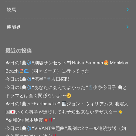
競馬
芸能界
最近の投稿
今日の1曲
❝潮騒サンセット❞🎙Natsu Summer
MonMon
Beach
（悶々ビーチ）に行ってきた
今日の1曲
❝流星❞
吉田拓郎
今日の1曲
❝あなたに会えてよかった❞
小泉今日子 曲と
ドラマとは全く関係ないよ〜
今日の1曲♬❝Earthquake❞
ジョン・ウィリアムス 地震大
国
いくら科学が進歩しても予知出来ないデザスター
❝令和8年熊本地震
❞
今日の1曲
❝VIVANT主題曲❞異例の2クール連続放送（約