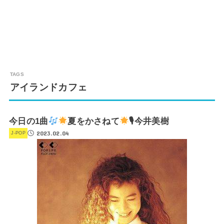
アイランドカフェ
今日の1曲
夏をかさねて
🎙今井美樹
2023.02.04
J-POP