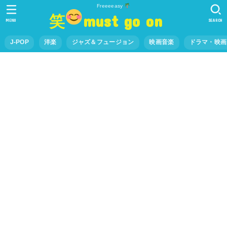
Freeeeasy
笑
must go on
MENU
SEARCH
J-POP
洋楽
ジャズ＆フュージョン
映画音楽
ドラマ・映画