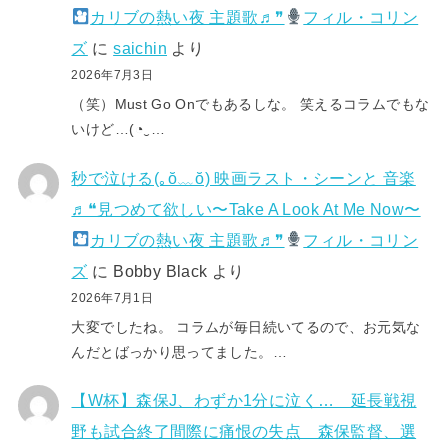
カリブの熱い夜 主題歌♬❞
フィル・コリン
ズ
に
saichin
より
2026年7月3日
（笑）Must Go Onでもあるしな。 笑えるコラムでもな
いけど…(⁠◔⁠‿⁠…
秒で泣ける(⁠｡⁠ŏ⁠﹏⁠ŏ⁠) 映画ラスト・シーンと 音楽
♬❝見つめて欲しい〜Take A Look At Me Now〜
カリブの熱い夜 主題歌♬❞
フィル・コリン
ズ
に
Bobby Black
より
2026年7月1日
大変でしたね。 コラムが毎日続いてるので、お元気な
んだとばっかり思ってました。…
【W杯】森保J、わずか1分に泣く… 延長戦視
野も試合終了間際に痛恨の失点 森保監督、選