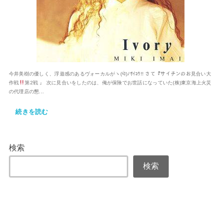
今井美樹の優しく、浮遊感のあるヴォーカルがヽ(ᐛ)ﾉｻｲｺｳ!! さて『サイチンのお見合い大
作戦
第2戦 』 次に見合いをしたのは、俺が保険でお世話になっていた(株)東京海上火災
の代理店の懇...
続きを読む
検索
検索