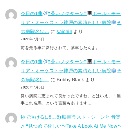
今日の1曲
❝蒼いノクターン❞
ポール・モー
リア・オーケストラ神戸の素晴らしい病院
そ
の病院名は…
に
saichin
より
2026年7月6日
前を走る車に斜行されて、落車したんよ。
今日の1曲
❝蒼いノクターン❞
ポール・モー
リア・オーケストラ神戸の素晴らしい病院
そ
の病院名は…
に
Bobby Black
より
2026年7月6日
良い病院に恵まれて良かったですね。とはいえ、「無
事これ名馬」という言葉もあります…
秒で泣ける(⁠｡⁠ŏ⁠﹏⁠ŏ⁠) 映画ラスト・シーンと 音楽
♬❝見つめて欲しい〜Take A Look At Me Now〜