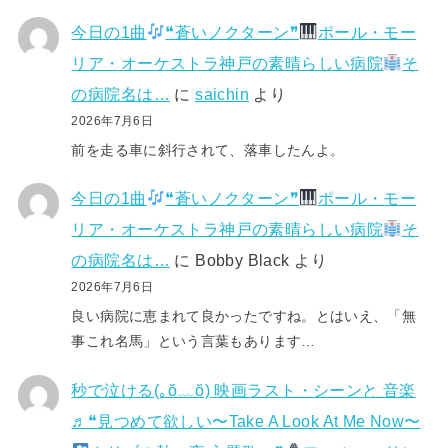
今日の1曲
❝蒼いノクターン❞
ポール・モー
リア・オーケストラ神戸の素晴らしい病院
そ
の病院名は…
に
saichin
より
2026年7月6日
前を走る車に斜行されて、落車したんよ。
今日の1曲
❝蒼いノクターン❞
ポール・モー
リア・オーケストラ神戸の素晴らしい病院
そ
の病院名は…
に
Bobby Black
より
2026年7月6日
良い病院に恵まれて良かったですね。とはいえ、「無
事これ名馬」という言葉もあります…
秒で泣ける(⁠｡⁠ŏ⁠﹏⁠ŏ⁠) 映画ラスト・シーンと 音楽
♬❝見つめて欲しい〜Take A Look At Me Now〜