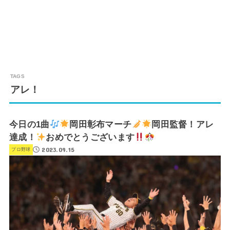
アレ！
今日の1曲
岡田彰布マーチ
岡田監督！アレ
達成！
おめでとうございます
2023.09.15
プロ野球