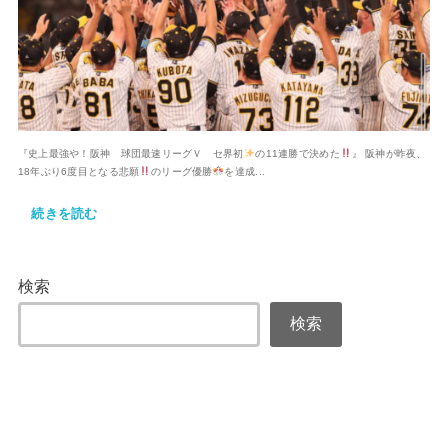
『史上最強や！阪神 球団最速リーグＶ セ界初
の11連勝で決めた
』 阪神が昨夜、
18年ぶり6度目となる悲願
のリーグ優勝
を達成...
続きを読む
検索
検索