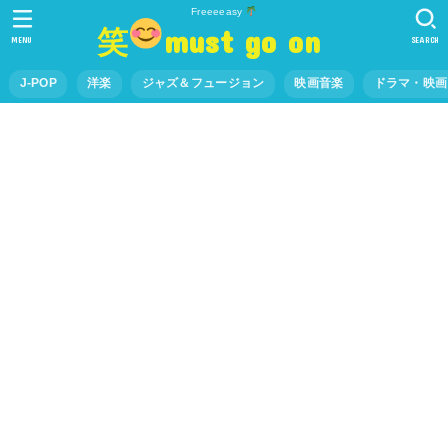
Freeeeasy
笑
must go on
MENU
SEARCH
J-POP
洋楽
ジャズ＆フュージョン
映画音楽
ドラマ・映画