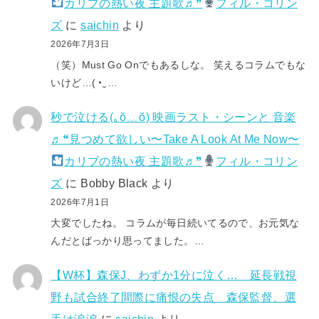
カリブの熱い夜 主題歌♬❞
フィル・コリン
ズ
に
saichin
より
2026年7月3日
（笑）Must Go Onでもあるしな。 笑えるコラムでもな
いけど…(⁠◔⁠‿⁠…
秒で泣ける(⁠｡⁠ŏ⁠﹏⁠ŏ⁠) 映画ラスト・シーンと 音楽
♬❝見つめて欲しい〜Take A Look At Me Now〜
カリブの熱い夜 主題歌♬❞
フィル・コリン
ズ
に
Bobby Black
より
2026年7月1日
大変でしたね。 コラムが毎日続いてるので、お元気な
んだとばっかり思ってました。…
【W杯】森保J、わずか1分に泣く… 延長戦視
野も試合終了間際に痛恨の失点 森保監督、選