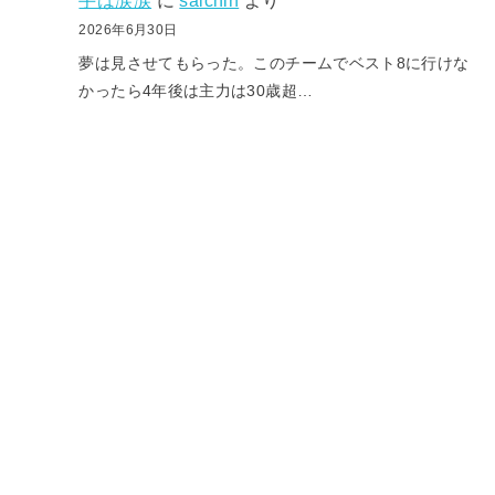
手は涙涙
に
saichin
より
2026年6月30日
夢は見させてもらった。このチームでベスト8に行けな
かったら4年後は主力は30歳超…