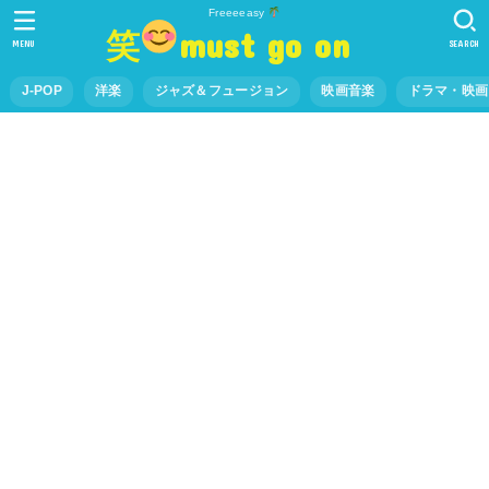
Freeeeasy
笑
must go on
MENU
SEARCH
J-POP
洋楽
ジャズ＆フュージョン
映画音楽
ドラマ・映画