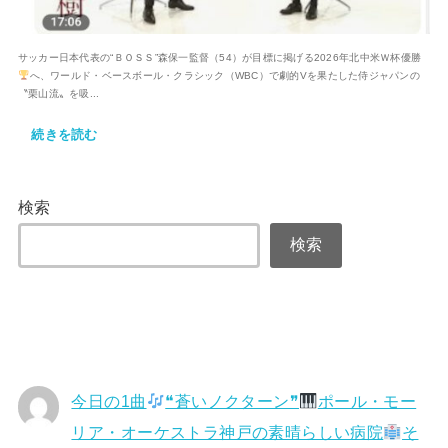
サッカー日本代表の“ＢＯＳＳ”森保一監督（54）が目標に掲げる2026年北中米Ｗ杯優勝
へ、ワールド・ベースボール・クラシック（WBC）で劇的Vを果たした侍ジャパンの
〝栗山流〟を吸...
続きを読む
検索
検索
今日の1曲
❝蒼いノクターン❞
ポール・モー
リア・オーケストラ神戸の素晴らしい病院
そ