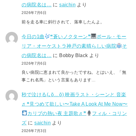
の病院名は…
に
saichin
より
2026年7月6日
前を走る車に斜行されて、落車したんよ。
今日の1曲
❝蒼いノクターン❞
ポール・モー
リア・オーケストラ神戸の素晴らしい病院
そ
の病院名は…
に
Bobby Black
より
2026年7月6日
良い病院に恵まれて良かったですね。とはいえ、「無
事これ名馬」という言葉もあります…
秒で泣ける(⁠｡⁠ŏ⁠﹏⁠ŏ⁠) 映画ラスト・シーンと 音楽
♬❝見つめて欲しい〜Take A Look At Me Now〜
カリブの熱い夜 主題歌♬❞
フィル・コリン
ズ
に
saichin
より
2026年7月3日