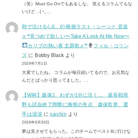
（笑）Must Go Onでもあるしな。 笑えるコラムでもな
いけど…(⁠◔⁠‿⁠…
秒で泣ける(⁠｡⁠ŏ⁠﹏⁠ŏ⁠) 映画ラスト・シーンと 音楽
♬❝見つめて欲しい〜Take A Look At Me Now〜
カリブの熱い夜 主題歌♬❞
フィル・コリン
ズ
に
Bobby Black
より
2026年7月1日
大変でしたね。 コラムが毎日続いてるので、お元気な
んだとばっかり思ってました。…
【W杯】森保J、わずか1分に泣く… 延長戦視
野も試合終了間際に痛恨の失点 森保監督、選
手は涙涙
に
saichin
より
2026年6月30日
夢は見させてもらった。このチームでベスト8に行けな