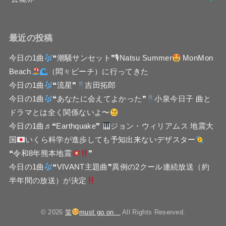
最近の投稿
今日の1曲
❝潮騒サンセット❞🎙Natsu Summer
MonMon
Beach
（悶々ビーチ）に行ってきた
今日の1曲
❝流星❞
吉田拓郎
今日の1曲
❝あなたに会えてよかった❞
小泉今日子 曲と
ドラマとは全く関係ないよ〜
今日の1曲♬❝Earthquake❞
ジョン・ウィリアムス 地震大
国
いくら科学が進歩しても予知出来ないデザスター
❝令和8年熊本地震
❞
今日の1曲
❝VIVANT主題曲❞異例の2クール連続放送（約
半年間の放送）が決定
© 2026
笑
must go on
All Rights Reserved.