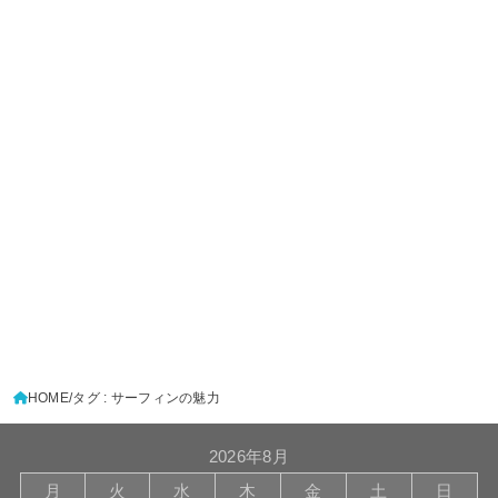
HOME
タグ : サーフィンの魅力
2026年8月
月
火
水
木
金
土
日