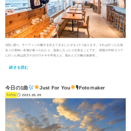
3回に渡り、サーフィンの魅力を伝えてきましたがもう1つあります。それは行った土地
先々の美味い名物が食べられたり、温泉に入ったり出来ることです。 四国の中村エリア
に行った時は四万十川のウナギや手長エビ、取れたての鯛の刺身等...
続きを読む
今日の1曲
Just For You
🎙Fotoｍaker
2023.05.09
Surfing