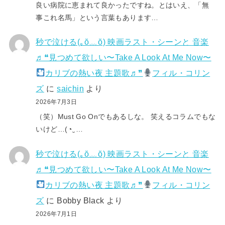
良い病院に恵まれて良かったですね。とはいえ、「無
事これ名馬」という言葉もあります…
秒で泣ける(⁠｡⁠ŏ⁠﹏⁠ŏ⁠) 映画ラスト・シーンと 音楽
♬❝見つめて欲しい〜Take A Look At Me Now〜
カリブの熱い夜 主題歌♬❞
フィル・コリン
ズ
に
saichin
より
2026年7月3日
（笑）Must Go Onでもあるしな。 笑えるコラムでもな
いけど…(⁠◔⁠‿⁠…
秒で泣ける(⁠｡⁠ŏ⁠﹏⁠ŏ⁠) 映画ラスト・シーンと 音楽
♬❝見つめて欲しい〜Take A Look At Me Now〜
カリブの熱い夜 主題歌♬❞
フィル・コリン
ズ
に
Bobby Black
より
2026年7月1日