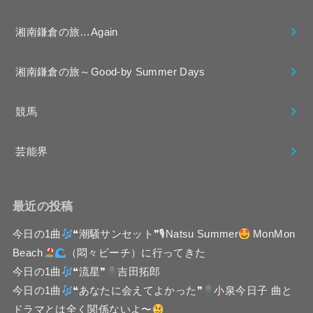
湘南鎌倉の旅…Again
湘南鎌倉の旅～Good-by Summer Days
競馬
芸能界
最近の投稿
今日の1曲
❝潮騒サンセット❞🎙Natsu Summer
MonMon
Beach
（悶々ビーチ）に行ってきた
今日の1曲
❝流星❞
吉田拓郎
今日の1曲
❝あなたに会えてよかった❞
小泉今日子 曲と
ドラマとは全く関係ないよ〜