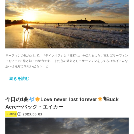
サーフィンの魅力として、『テイクオフ』と『波待ち』を伝えました。言わばサーフィン
においての” 静と動 ” の魅力です。 また別の魅力としてサーフィンをしてなければこんな
所へは絶対に来ないだろう…と...
続きを読む
今日の1曲
Love never last forever
🎙Buck
Acre〜バック・エイカー
2023.05.03
Surfing