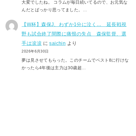
大変でしたね。 コラムが毎日続いてるので、お元気な
んだとばっかり思ってました。…
【W杯】森保J、わずか1分に泣く… 延長戦視
野も試合終了間際に痛恨の失点 森保監督、選
手は涙涙
に
saichin
より
2026年6月30日
夢は見させてもらった。このチームでベスト8に行けな
かったら4年後は主力は30歳超…