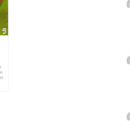
Ｙ
も
いん
載の