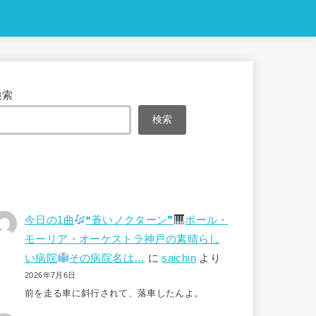
検索
検索
今日の1曲
❝蒼いノクターン❞
ポール・
モーリア・オーケストラ神戸の素晴らし
い病院
その病院名は…
に
saichin
より
2026年7月6日
前を走る車に斜行されて、落車したんよ。