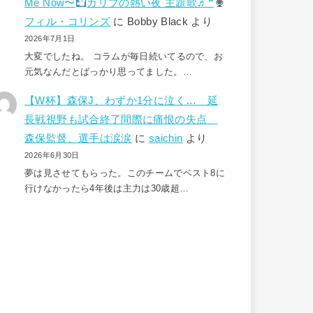
Me Now〜
カリブの熱い夜 主題歌♬❞
フィル・コリンズ
に
Bobby Black
より
2026年7月1日
大変でしたね。 コラムが毎日続いてるので、お
元気なんだとばっかり思ってました。…
【W杯】森保J、わずか1分に泣く… 延
長戦視野も試合終了間際に痛恨の失点
森保監督、選手は涙涙
に
saichin
より
2026年6月30日
夢は見させてもらった。このチームでベスト8に
行けなかったら4年後は主力は30歳超…