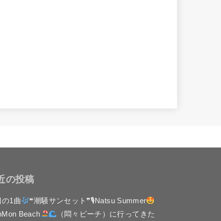
近の投稿
日の1曲
❝潮騒サンセット❞🎙Natsu Summer
nMon Beach
（悶々ビーチ）に行ってきた