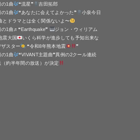
日の1曲
❝流星❞
吉田拓郎
日の1曲
❝あなたに会えてよかった❞
小泉今日
 曲とドラマとは全く関係ないよ〜
の1曲♬❝Earthquake❞
ジョン・ウィリアム
 地震大国
いくら科学が進歩しても予知出来な
デザスター
❝令和8年熊本地震
❞
日の1曲
❝VIVANT主題曲❞異例の2クール連続
送（約半年間の放送）が決定