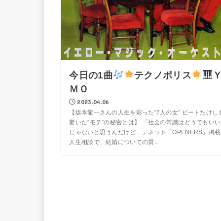
今日の1曲
テクノポリス
ＭＯ
2023.04.06
【坂本龍一さんの人生を彩った“7人の女” ビートたけし
驚いた“モテ”の秘密とは】 「社会の常識はどうでもい
じゃないと思うんだけど…」ネット「OPENERS」掲
人生相談で、結婚についての質...