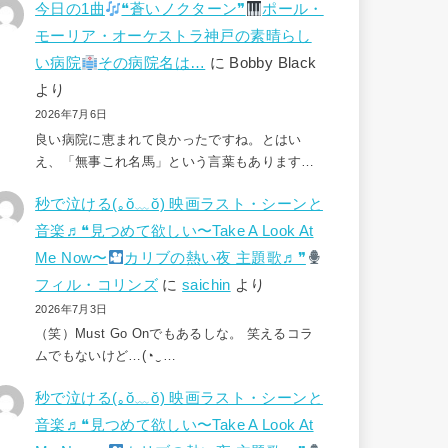
今日の1曲
❝蒼いノクターン❞
ポール・
モーリア・オーケストラ神戸の素晴らし
い病院
その病院名は…
に
Bobby Black
より
2026年7月6日
良い病院に恵まれて良かったですね。とはい
え、「無事これ名馬」という言葉もあります…
秒で泣ける(⁠｡⁠ŏ⁠﹏⁠ŏ⁠) 映画ラスト・シーンと
音楽♬❝見つめて欲しい〜Take A Look At
Me Now〜
カリブの熱い夜 主題歌♬❞
フィル・コリンズ
に
saichin
より
2026年7月3日
（笑）Must Go Onでもあるしな。 笑えるコラ
ムでもないけど…(⁠◔⁠‿⁠…
秒で泣ける(⁠｡⁠ŏ⁠﹏⁠ŏ⁠) 映画ラスト・シーンと
音楽♬❝見つめて欲しい〜Take A Look At