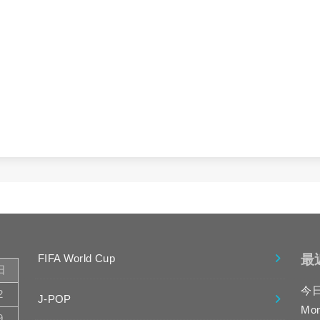
最
FIFA World Cup
日
今
2
J-POP
Mo
9