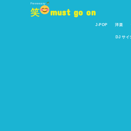
Freeeeasy
笑
must go on
J-POP
洋楽
DJ サ