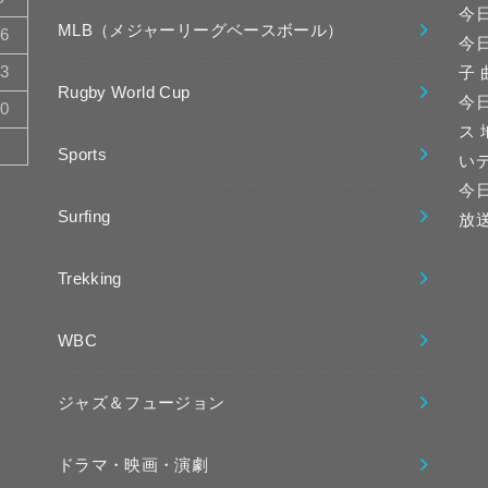
今
MLB（メジャーリーグベースボール）
16
今
23
子
Rugby World Cup
今日
30
ス
Sports
い
今
Surfing
放
Trekking
WBC
ジャズ＆フュージョン
ドラマ・映画・演劇