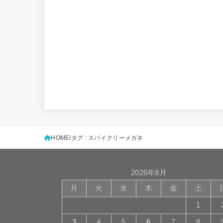
HOME
タグ : スパイクリーメガネ
2026年8月
月
火
水
木
金
土
1
3
4
5
6
7
8