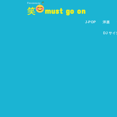
Freeeeasy
笑
must go on
J-POP
洋楽
DJ サ