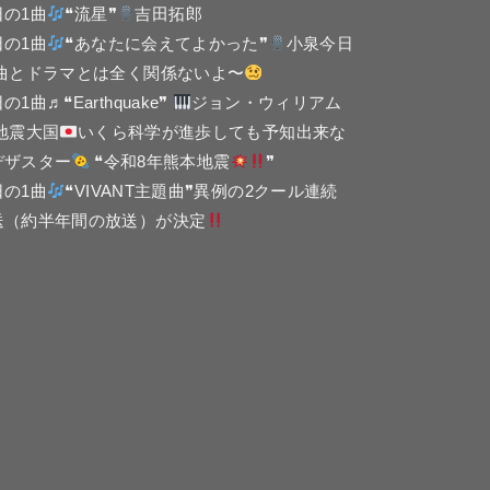
日の1曲
❝流星❞
吉田拓郎
日の1曲
❝あなたに会えてよかった❞
小泉今日
 曲とドラマとは全く関係ないよ〜
の1曲♬❝Earthquake❞
ジョン・ウィリアム
 地震大国
いくら科学が進歩しても予知出来な
デザスター
❝令和8年熊本地震
❞
日の1曲
❝VIVANT主題曲❞異例の2クール連続
送（約半年間の放送）が決定