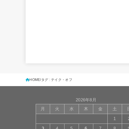
HOME
タグ : テイク・オフ
2026年8月
月
火
水
木
金
土
1
3
4
5
6
7
8