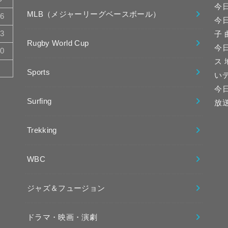
今
MLB（メジャーリーグベースボール）
16
今
23
子
Rugby World Cup
今日
30
ス
Sports
い
今
Surfing
放
Trekking
WBC
ジャズ＆フュージョン
ドラマ・映画・演劇