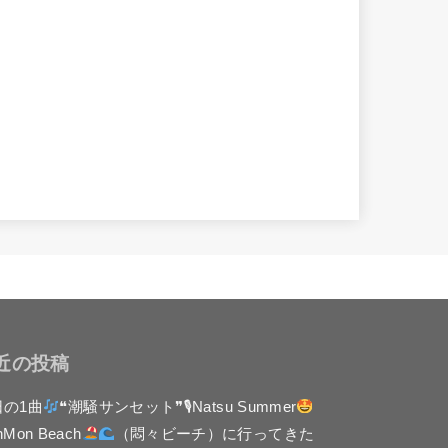
近の投稿
日の1曲
❝潮騒サンセット❞🎙Natsu Summer
nMon Beach
（悶々ビーチ）に行ってきた