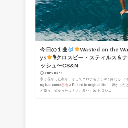
今日の１曲
Wasted on the W
ys
🎙クロスビー・スティルス＆ナ
ッシュ〜CS&N
2023.03.18
寒く長かった冬が、そしてコロナもようやく終わる…Spr
ng has come
＆Return to original life. 「暑かった
どヨゥ、短かったよナァ、夏‥」by ヒロシ...