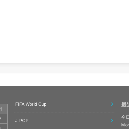
最
FIFA World Cup
日
今
2
J-POP
Mo
9