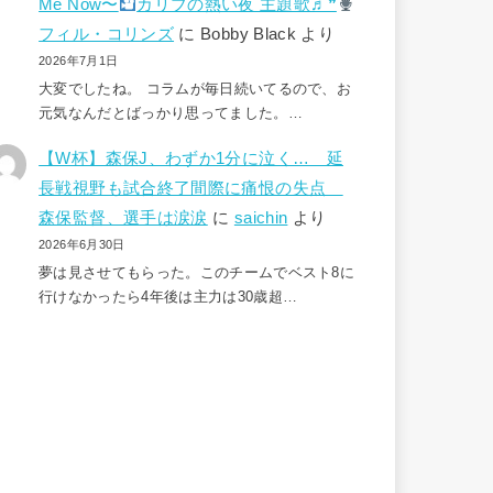
Me Now〜
カリブの熱い夜 主題歌♬❞
フィル・コリンズ
に
Bobby Black
より
2026年7月1日
大変でしたね。 コラムが毎日続いてるので、お
元気なんだとばっかり思ってました。…
【W杯】森保J、わずか1分に泣く… 延
長戦視野も試合終了間際に痛恨の失点
森保監督、選手は涙涙
に
saichin
より
2026年6月30日
夢は見させてもらった。このチームでベスト8に
行けなかったら4年後は主力は30歳超…