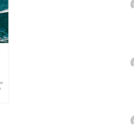
a
i
け