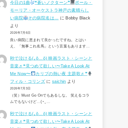
今日の1曲
❝蒼いノクターン❞
ポール・
モーリア・オーケストラ神戸の素晴らし
い病院
その病院名は…
に
Bobby Black
より
2026年7月6日
良い病院に恵まれて良かったですね。とはい
え、「無事これ名馬」という言葉もあります…
秒で泣ける(⁠｡⁠ŏ⁠﹏⁠ŏ⁠) 映画ラスト・シーンと
音楽♬❝見つめて欲しい〜Take A Look At
Me Now〜
カリブの熱い夜 主題歌♬❞
フィル・コリンズ
に
saichin
より
2026年7月3日
（笑）Must Go Onでもあるしな。 笑えるコラ
ムでもないけど…(⁠◔⁠‿⁠…
秒で泣ける(⁠｡⁠ŏ⁠﹏⁠ŏ⁠) 映画ラスト・シーンと
音楽♬❝見つめて欲しい〜Take A Look At