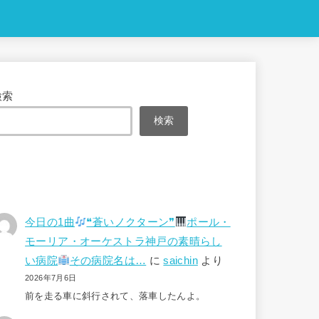
検索
検索
今日の1曲
❝蒼いノクターン❞
ポール・
モーリア・オーケストラ神戸の素晴らし
い病院
その病院名は…
に
saichin
より
2026年7月6日
前を走る車に斜行されて、落車したんよ。