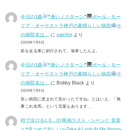
今日の1曲
❝蒼いノクターン❞
ポール・モー
リア・オーケストラ神戸の素晴らしい病院
そ
の病院名は…
に
saichin
より
2026年7月6日
前を走る車に斜行されて、落車したんよ。
今日の1曲
❝蒼いノクターン❞
ポール・モー
リア・オーケストラ神戸の素晴らしい病院
そ
の病院名は…
に
Bobby Black
より
2026年7月6日
良い病院に恵まれて良かったですね。とはいえ、「無
事これ名馬」という言葉もあります…
秒で泣ける(⁠｡⁠ŏ⁠﹏⁠ŏ⁠) 映画ラスト・シーンと 音楽
♬❝見つめて欲しい〜Take A Look At Me Now〜