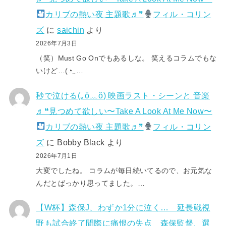
カリブの熱い夜 主題歌♬❞
フィル・コリン
ズ
に
saichin
より
2026年7月3日
（笑）Must Go Onでもあるしな。 笑えるコラムでもな
いけど…(⁠◔⁠‿⁠…
秒で泣ける(⁠｡⁠ŏ⁠﹏⁠ŏ⁠) 映画ラスト・シーンと 音楽
♬❝見つめて欲しい〜Take A Look At Me Now〜
カリブの熱い夜 主題歌♬❞
フィル・コリン
ズ
に
Bobby Black
より
2026年7月1日
大変でしたね。 コラムが毎日続いてるので、お元気な
んだとばっかり思ってました。…
【W杯】森保J、わずか1分に泣く… 延長戦視
野も試合終了間際に痛恨の失点 森保監督、選