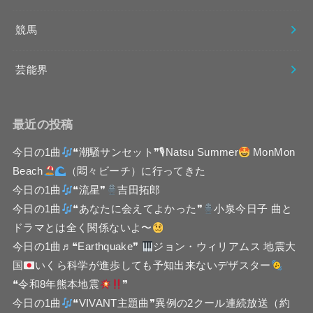
競馬
芸能界
最近の投稿
今日の1曲
❝潮騒サンセット❞🎙Natsu Summer
MonMon
Beach
（悶々ビーチ）に行ってきた
今日の1曲
❝流星❞
吉田拓郎
今日の1曲
❝あなたに会えてよかった❞
小泉今日子 曲と
ドラマとは全く関係ないよ〜
今日の1曲♬❝Earthquake❞
ジョン・ウィリアムス 地震大
国
いくら科学が進歩しても予知出来ないデザスター
❝令和8年熊本地震
❞
今日の1曲
❝VIVANT主題曲❞異例の2クール連続放送（約