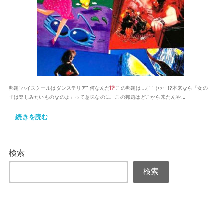
邦題“ハイスクールはダンステリア” 何なんだ
この邦題は…( ˙ ​˙ )ｴｯ‥!?本来なら「女の
子は楽しみたいものなのよ」って意味なのに、この邦題はどこから来たんや...
続きを読む
検索
検索