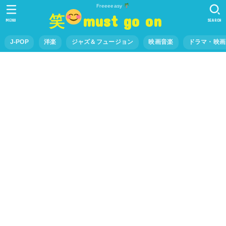
Freeeeasy
笑
must go on
MENU
SEARCH
J-POP
洋楽
ジャズ＆フュージョン
映画音楽
ドラマ・映画