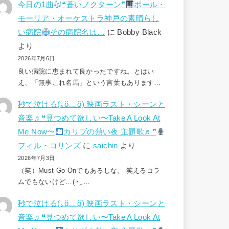
今日の1曲
❝蒼いノクターン❞
ポール・
モーリア・オーケストラ神戸の素晴らし
い病院
その病院名は…
に
Bobby Black
より
2026年7月6日
良い病院に恵まれて良かったですね。とはい
え、「無事これ名馬」という言葉もあります…
秒で泣ける(⁠｡⁠ŏ⁠﹏⁠ŏ⁠) 映画ラスト・シーンと
音楽♬❝見つめて欲しい〜Take A Look At
Me Now〜
カリブの熱い夜 主題歌♬❞
フィル・コリンズ
に
saichin
より
2026年7月3日
（笑）Must Go Onでもあるしな。 笑えるコラ
ムでもないけど…(⁠◔⁠‿⁠…
秒で泣ける(⁠｡⁠ŏ⁠﹏⁠ŏ⁠) 映画ラスト・シーンと
音楽♬❝見つめて欲しい〜Take A Look At