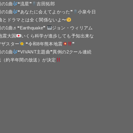
日の1曲
❝流星❞
吉田拓郎
日の1曲
❝あなたに会えてよかった❞
小泉今日
 曲とドラマとは全く関係ないよ〜
の1曲♬❝Earthquake❞
ジョン・ウィリアム
 地震大国
いくら科学が進歩しても予知出来な
デザスター
❝令和8年熊本地震
❞
日の1曲
❝VIVANT主題曲❞異例の2クール連続
送（約半年間の放送）が決定