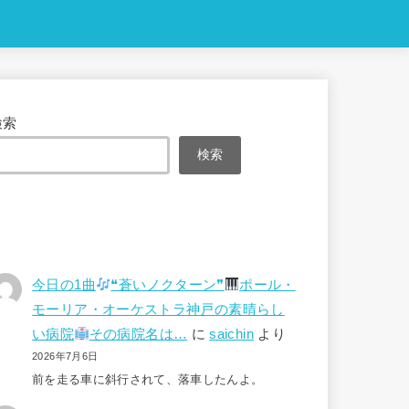
検索
検索
今日の1曲
❝蒼いノクターン❞
ポール・
モーリア・オーケストラ神戸の素晴らし
い病院
その病院名は…
に
saichin
より
2026年7月6日
前を走る車に斜行されて、落車したんよ。