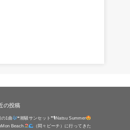
近の投稿
日の1曲
❝潮騒サンセット❞🎙Natsu Summer
nMon Beach
（悶々ビーチ）に行ってきた