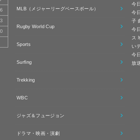
今
MLB（メジャーリーグベースボール）
16
今
23
子
Rugby World Cup
今日
30
ス
Sports
い
今
Surfing
放
Trekking
WBC
ジャズ＆フュージョン
ドラマ・映画・演劇