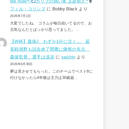
Me Now〜
カリブの熱い夜 主題歌♬❞
フィル・コリンズ
に
Bobby Black
より
2026年7月1日
大変でしたね。 コラムが毎日続いてるので、お
元気なんだとばっかり思ってました。…
【W杯】森保J、わずか1分に泣く… 延
長戦視野も試合終了間際に痛恨の失点
森保監督、選手は涙涙
に
saichin
より
2026年6月30日
夢は見させてもらった。このチームでベスト8に
行けなかったら4年後は主力は30歳超…