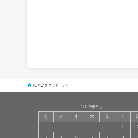
HOME
タグ : ポーアイ
2026年8月
月
火
水
木
金
土
1
3
4
5
6
7
8