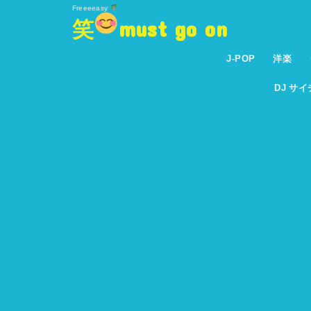
Freeeeasy
笑
must go on
J-POP
洋楽
DJ サ