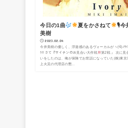
今日の1曲
夏をかさねて
🎙今
美樹
2023.02.04
今井美樹の優しく、浮遊感のあるヴォーカルがヽ(ᐛ)ﾉｻｲ
ｳ!! さて『サイチンのお見合い大作戦
第2戦 』 次に見
いをしたのは、俺が保険でお世話になっていた(株)東京
上火災の代理店の懇...