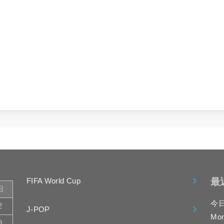
最
FIFA World Cup
日
今
2
J-POP
Mo
9