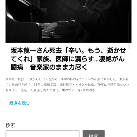
坂本龍一氏は、3歳からピアノを始め、小学2年の時にバッハの音楽に傾倒した。東京芸
術大作曲科を経て、78年に高橋幸宏、細野晴臣とＹＭＯを結成。79年に当時斬新なシン
セサイザーを使った音楽が海外で受け、世界ツアーを2度成功さ...
続きを読む
検索
検索