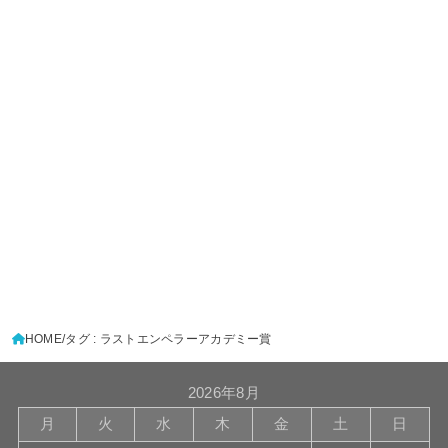
HOME
タグ : ラストエンペラーアカデミー賞
2026年8月
月
火
水
木
金
土
日