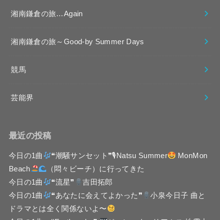
湘南鎌倉の旅…Again
湘南鎌倉の旅～Good-by Summer Days
競馬
芸能界
最近の投稿
今日の1曲
❝潮騒サンセット❞🎙Natsu Summer
MonMon
Beach
（悶々ビーチ）に行ってきた
今日の1曲
❝流星❞
吉田拓郎
今日の1曲
❝あなたに会えてよかった❞
小泉今日子 曲と
ドラマとは全く関係ないよ〜