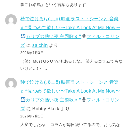
事これ名馬」という言葉もあります…
秒で泣ける(⁠｡⁠ŏ⁠﹏⁠ŏ⁠) 映画ラスト・シーンと 音楽
♬❝見つめて欲しい〜Take A Look At Me Now〜
カリブの熱い夜 主題歌♬❞
フィル・コリン
ズ
に
saichin
より
2026年7月3日
（笑）Must Go Onでもあるしな。 笑えるコラムでもな
いけど…(⁠◔⁠‿⁠…
秒で泣ける(⁠｡⁠ŏ⁠﹏⁠ŏ⁠) 映画ラスト・シーンと 音楽
♬❝見つめて欲しい〜Take A Look At Me Now〜
カリブの熱い夜 主題歌♬❞
フィル・コリン
ズ
に
Bobby Black
より
2026年7月1日
大変でしたね。 コラムが毎日続いてるので、お元気な