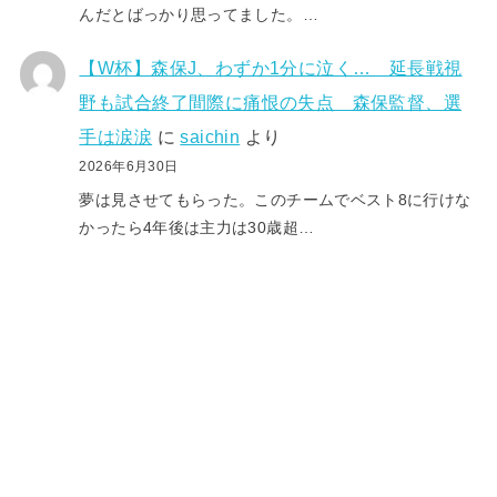
んだとばっかり思ってました。…
【W杯】森保J、わずか1分に泣く… 延長戦視
野も試合終了間際に痛恨の失点 森保監督、選
手は涙涙
に
saichin
より
2026年6月30日
夢は見させてもらった。このチームでベスト8に行けな
かったら4年後は主力は30歳超…