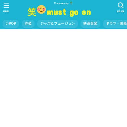
Freeeeasy
笑
must go on
MENU
SEARCH
J-POP
洋楽
ジャズ＆フュージョン
映画音楽
ドラマ・映画