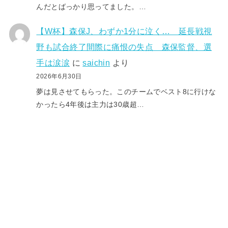
んだとばっかり思ってました。…
【W杯】森保J、わずか1分に泣く… 延長戦視
野も試合終了間際に痛恨の失点 森保監督、選
手は涙涙
に
saichin
より
2026年6月30日
夢は見させてもらった。このチームでベスト8に行けな
かったら4年後は主力は30歳超…