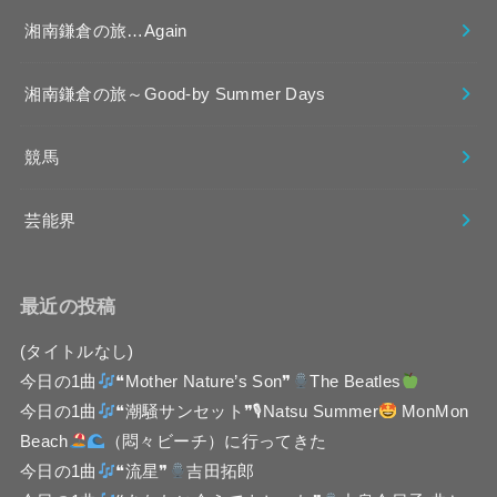
湘南鎌倉の旅…Again
湘南鎌倉の旅～Good-by Summer Days
競馬
芸能界
最近の投稿
(タイトルなし)
今日の1曲
❝Mother Nature’s Son❞
The Beatles
今日の1曲
❝潮騒サンセット❞🎙Natsu Summer
MonMon
Beach
（悶々ビーチ）に行ってきた
今日の1曲
❝流星❞
吉田拓郎