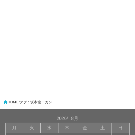
HOME
タグ : 坂本龍一ガン
2026年8月
月
火
水
木
金
土
日