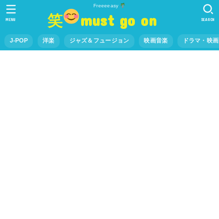
Freeeeasy
笑
must go on
MENU
SEARCH
J-POP
洋楽
ジャズ＆フュージョン
映画音楽
ドラマ・映画