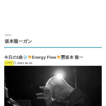
坂本龍一ガン
今日の1曲
Energy Flow
坂本 龍一
2023.04.03
J-POP