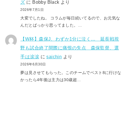
ズ
に
Bobby Black
より
2026年7月1日
大変でしたね。 コラムが毎日続いてるので、お元気な
んだとばっかり思ってました。…
【W杯】森保J、わずか1分に泣く… 延長戦視
野も試合終了間際に痛恨の失点 森保監督、選
手は涙涙
に
saichin
より
2026年6月30日
夢は見させてもらった。このチームでベスト8に行けな
かったら4年後は主力は30歳超…