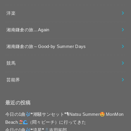
洋楽
湘南鎌倉の旅…Again
湘南鎌倉の旅～Good-by Summer Days
競馬
芸能界
最近の投稿
今日の1曲
❝潮騒サンセット❞🎙Natsu Summer
MonMon
Beach
（悶々ビーチ）に行ってきた
今日の1曲
❝流星❞
吉田拓郎