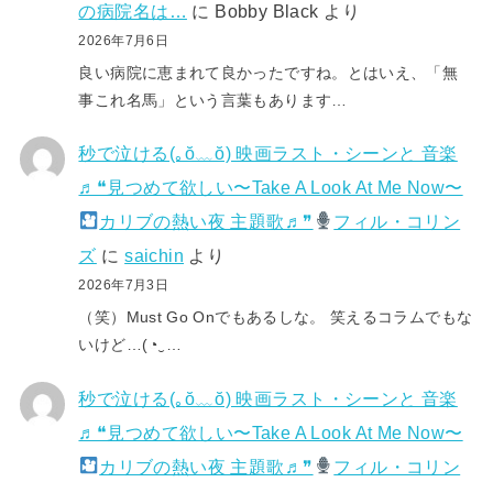
の病院名は…
に
Bobby Black
より
2026年7月6日
良い病院に恵まれて良かったですね。とはいえ、「無
事これ名馬」という言葉もあります…
秒で泣ける(⁠｡⁠ŏ⁠﹏⁠ŏ⁠) 映画ラスト・シーンと 音楽
♬❝見つめて欲しい〜Take A Look At Me Now〜
カリブの熱い夜 主題歌♬❞
フィル・コリン
ズ
に
saichin
より
2026年7月3日
（笑）Must Go Onでもあるしな。 笑えるコラムでもな
いけど…(⁠◔⁠‿⁠…
秒で泣ける(⁠｡⁠ŏ⁠﹏⁠ŏ⁠) 映画ラスト・シーンと 音楽
♬❝見つめて欲しい〜Take A Look At Me Now〜
カリブの熱い夜 主題歌♬❞
フィル・コリン