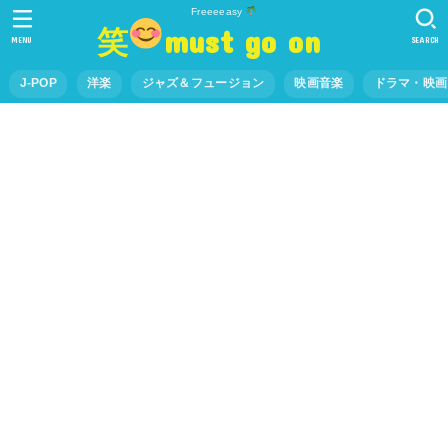
Freeeeasy
笑
must go on
MENU
SEARCH
J-POP
洋楽
ジャズ＆フュージョン
映画音楽
ドラマ・映画