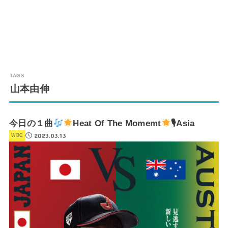
山本由伸
今日の１曲
Heat Of The Momemt
🎙Asia
2023.03.13
WBC