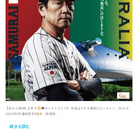
【ＷＢＣ第4戦 日本
オーストラリア】 先発はＮＰＢ最高のピッチャー、2021＆
2022年2年連続投手4冠
（防御率...
続きを読む