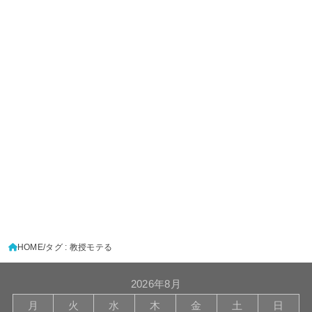
HOME
タグ : 教授モテる
2026年8月
月
火
水
木
金
土
日