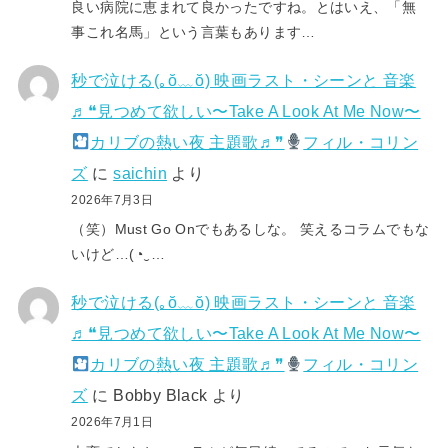
良い病院に恵まれて良かったですね。とはいえ、「無
事これ名馬」という言葉もあります…
秒で泣ける(⁠｡⁠ŏ⁠﹏⁠ŏ⁠) 映画ラスト・シーンと 音楽
♬❝見つめて欲しい〜Take A Look At Me Now〜
カリブの熱い夜 主題歌♬❞
フィル・コリン
ズ
に
saichin
より
2026年7月3日
（笑）Must Go Onでもあるしな。 笑えるコラムでもな
いけど…(⁠◔⁠‿⁠…
秒で泣ける(⁠｡⁠ŏ⁠﹏⁠ŏ⁠) 映画ラスト・シーンと 音楽
♬❝見つめて欲しい〜Take A Look At Me Now〜
カリブの熱い夜 主題歌♬❞
フィル・コリン
ズ
に
Bobby Black
より
2026年7月1日