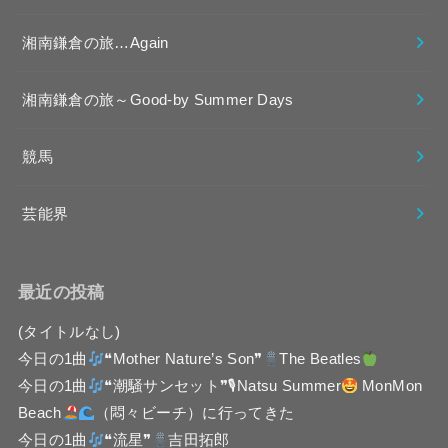
湘南鎌倉の旅…Again
湘南鎌倉の旅～Good-by Summer Days
競馬
芸能界
最近の投稿
(タイトルなし)
今日の1曲
❝Mother Nature’s Son❞
The Beatles
今日の1曲
❝潮騒サンセット❞🎙Natsu Summer
MonMon
Beach
（悶々ビーチ）に行ってきた
今日の1曲
❝流星❞
吉田拓郎