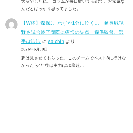
大変でしたね。 コラムが毎日続いてるので、お元気な
んだとばっかり思ってました。…
【W杯】森保J、わずか1分に泣く… 延長戦視
野も試合終了間際に痛恨の失点 森保監督、選
手は涙涙
に
saichin
より
2026年6月30日
夢は見させてもらった。このチームでベスト8に行けな
かったら4年後は主力は30歳超…