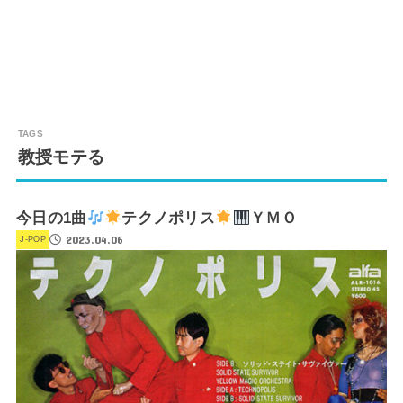
教授モテる
今日の1曲
テクノポリス
ＹＭＯ
2023.04.06
J-POP