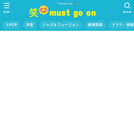
Freeeeasy
笑
must go on
MENU
SEARCH
J-POP
洋楽
ジャズ＆フュージョン
映画音楽
ドラマ・映画