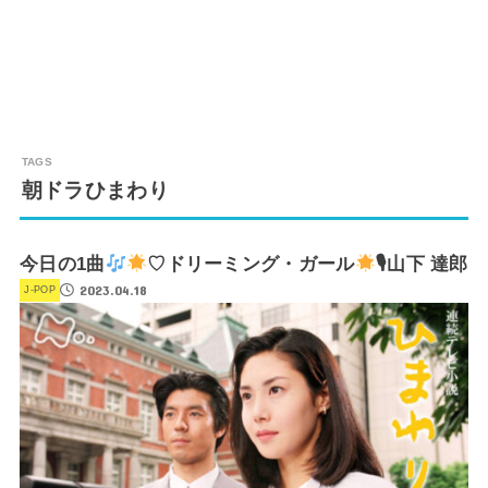
朝ドラひまわり
今日の1曲
♡ドリーミング・ガール
🎙山下 達郎
2023.04.18
J-POP