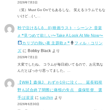
2026年7月3日
（笑）Must Go Onでもあるしな。 笑えるコラムでもな
いけど…(⁠◔⁠‿⁠…
秒で泣ける(⁠｡⁠ŏ⁠﹏⁠ŏ⁠) 映画ラスト・シーンと 音楽
♬❝見つめて欲しい〜Take A Look At Me Now〜
カリブの熱い夜 主題歌♬❞
フィル・コリン
ズ
に
Bobby Black
より
2026年7月1日
大変でしたね。 コラムが毎日続いてるので、お元気な
んだとばっかり思ってました。…
【W杯】森保J、わずか1分に泣く… 延長戦視
野も試合終了間際に痛恨の失点 森保監督、選
手は涙涙
に
saichin
より
2026年6月30日