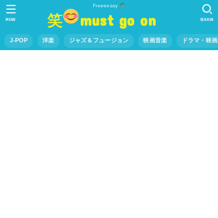
Freeeeasy
笑
must go on
MENU
SEARCH
J-POP
洋楽
ジャズ＆フュージョン
映画音楽
ドラマ・映画