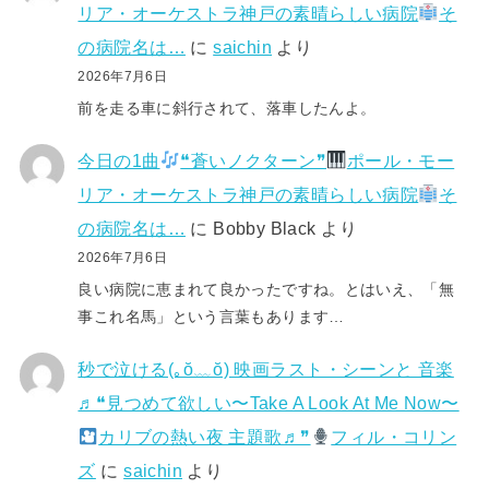
リア・オーケストラ神戸の素晴らしい病院
そ
の病院名は…
に
saichin
より
2026年7月6日
前を走る車に斜行されて、落車したんよ。
今日の1曲
❝蒼いノクターン❞
ポール・モー
リア・オーケストラ神戸の素晴らしい病院
そ
の病院名は…
に
Bobby Black
より
2026年7月6日
良い病院に恵まれて良かったですね。とはいえ、「無
事これ名馬」という言葉もあります…
秒で泣ける(⁠｡⁠ŏ⁠﹏⁠ŏ⁠) 映画ラスト・シーンと 音楽
♬❝見つめて欲しい〜Take A Look At Me Now〜
カリブの熱い夜 主題歌♬❞
フィル・コリン
ズ
に
saichin
より