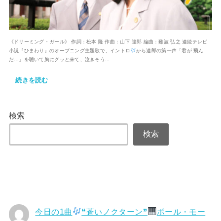
《ドリーミング・ガール》 作詞：松本 隆 作曲：山下 達郎 編曲：難波 弘之 連続テレビ
小説『ひまわり』のオープニング主題歌で、イントロ
から達郎の第一声「君が 飛ん
だ…」を聴いて胸にグッと来て、泣きそう...
続きを読む
検索
検索
今日の1曲
❝蒼いノクターン❞
ポール・モー