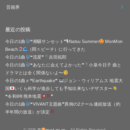
芸能界
最近の投稿
今日の1曲
❝潮騒サンセット❞🎙Natsu Summer
MonMon
Beach
（悶々ビーチ）に行ってきた
今日の1曲
❝流星❞
吉田拓郎
今日の1曲
❝あなたに会えてよかった❞
小泉今日子 曲と
ドラマとは全く関係ないよ〜
今日の1曲♬❝Earthquake❞
ジョン・ウィリアムス 地震大
国
いくら科学が進歩しても予知出来ないデザスター
❝令和8年熊本地震
❞
今日の1曲
❝VIVANT主題曲❞異例の2クール連続放送（約
半年間の放送）が決定
© 2026
笑
must go on
All Rights Reserved.