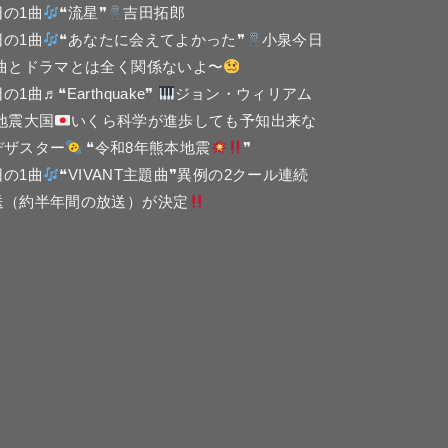
日の1曲
❝流星❞
吉田拓郎
日の1曲
❝あなたに会えてよかった❞
小泉今日
 曲とドラマとは全く関係ないよ〜
の1曲♬❝Earthquake❞
ジョン・ウィリアム
 地震大国
いくら科学が進歩しても予知出来な
デザスター
❝令和8年熊本地震
❞
日の1曲
❝VIVANT主題曲❞異例の2クール連続
送（約半年間の放送）が決定