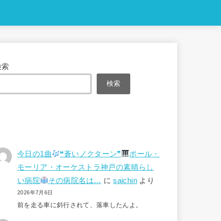
検索
検索
今日の1曲
❝蒼いノクターン❞
ポール・
モーリア・オーケストラ神戸の素晴らし
い病院
その病院名は…
に
saichin
より
2026年7月6日
前を走る車に斜行されて、落車したんよ。