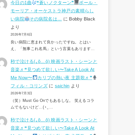
今日の1曲
❝蒼いノクターン❞
ポール・
モーリア・オーケストラ神戸の素晴らし
い病院
その病院名は…
に
Bobby Black
より
2026年7月6日
良い病院に恵まれて良かったですね。とはい
え、「無事これ名馬」という言葉もあります…
秒で泣ける(⁠｡⁠ŏ⁠﹏⁠ŏ⁠) 映画ラスト・シーンと
音楽♬❝見つめて欲しい〜Take A Look At
Me Now〜
カリブの熱い夜 主題歌♬❞
フィル・コリンズ
に
saichin
より
2026年7月3日
（笑）Must Go Onでもあるしな。 笑えるコラ
ムでもないけど…(⁠◔⁠‿⁠…
秒で泣ける(⁠｡⁠ŏ⁠﹏⁠ŏ⁠) 映画ラスト・シーンと
音楽♬❝見つめて欲しい〜Take A Look At