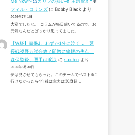
Me Now〜
カリブの熱い夜 主題歌♬❞
フィル・コリンズ
に
Bobby Black
より
2026年7月1日
大変でしたね。 コラムが毎日続いてるので、お
元気なんだとばっかり思ってました。…
【W杯】森保J、わずか1分に泣く… 延
長戦視野も試合終了間際に痛恨の失点
森保監督、選手は涙涙
に
saichin
より
2026年6月30日
夢は見させてもらった。このチームでベスト8に
行けなかったら4年後は主力は30歳超…