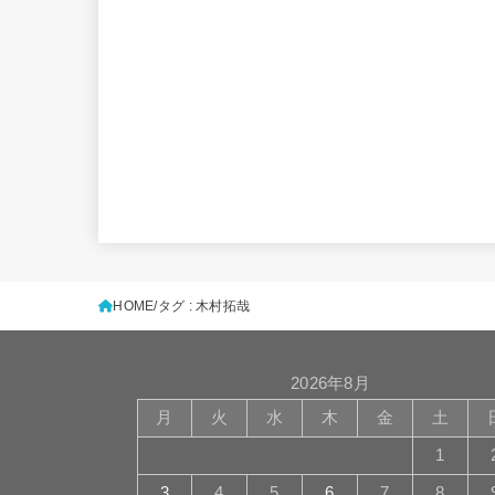
HOME
タグ : 木村拓哉
2026年8月
月
火
水
木
金
土
1
3
4
5
6
7
8