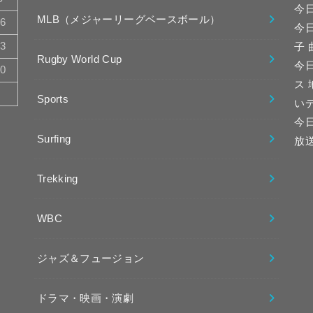
今
MLB（メジャーリーグベースボール）
16
今
23
子
Rugby World Cup
今日
30
ス
Sports
い
今
Surfing
放
Trekking
WBC
ジャズ＆フュージョン
ドラマ・映画・演劇