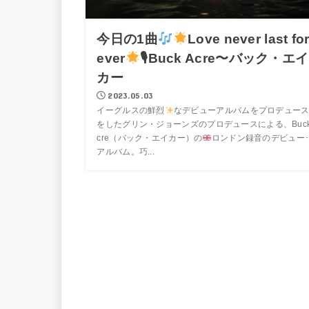
今日の1曲
Love never last fo
ever
🎙Buck Acre〜バック・エイ
カー
2023.05.03
イーグルスの鮮烈
なデビューアルバムをプロデュー
をしたグリン・ジョーンズのプロデュースによる、Buck
cre（バック・エイカー）の
ロンドン録音のデビュー
アルバム。巧...