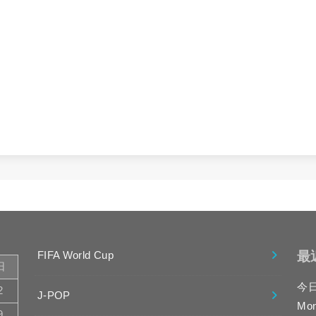
最
FIFA World Cup
日
今
2
J-POP
Mo
9