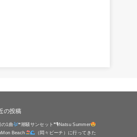
近の投稿
日の1曲
❝潮騒サンセット❞🎙Natsu Summer
nMon Beach
（悶々ビーチ）に行ってきた