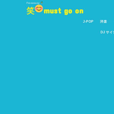
Freeeeasy
笑
must go on
J-POP
洋楽
DJ サ