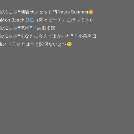
日の1曲
❝潮騒サンセット❞🎙Natsu Summer
nMon Beach
（悶々ビーチ）に行ってきた
日の1曲
❝流星❞
吉田拓郎
日の1曲
❝あなたに会えてよかった❞
小泉今日
 曲とドラマとは全く関係ないよ〜