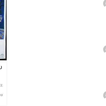
U
王
：
ep