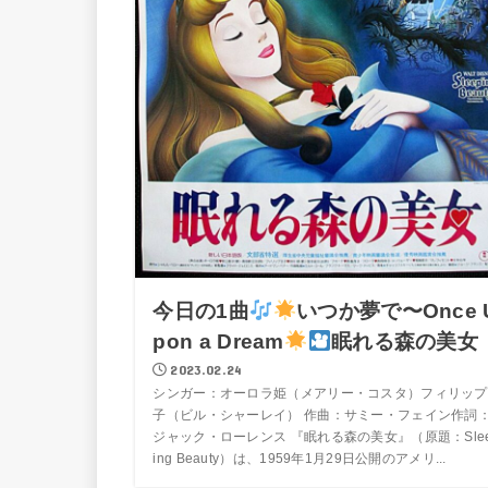
今日の1曲
いつか夢で〜Once 
pon a Dream
眠れる森の美女
2023.02.24
シンガー：オーロラ姫（メアリー・コスタ）フィリップ
子（ビル・シャーレイ） 作曲：サミー・フェイン作詞
ジャック・ローレンス 『眠れる森の美女』（原題：Sle
ing Beauty）は、1959年1月29日公開のアメリ...