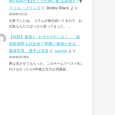
Me Now〜
カリブの熱い夜 主題歌♬❞
フィル・コリンズ
に
Bobby Black
より
2026年7月1日
大変でしたね。 コラムが毎日続いてるので、お
元気なんだとばっかり思ってました。…
【W杯】森保J、わずか1分に泣く… 延
長戦視野も試合終了間際に痛恨の失点
森保監督、選手は涙涙
に
saichin
より
2026年6月30日
夢は見させてもらった。このチームでベスト8に
行けなかったら4年後は主力は30歳超…