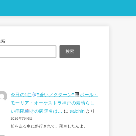
検索
検索
今日の1曲
❝蒼いノクターン❞
ポール・
モーリア・オーケストラ神戸の素晴らし
い病院
その病院名は…
に
saichin
より
2026年7月6日
前を走る車に斜行されて、落車したんよ。