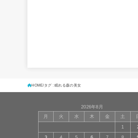
HOME
タグ : 眠れる森の美女
2026年8月
月
火
水
木
金
土
1
3
4
5
6
7
8