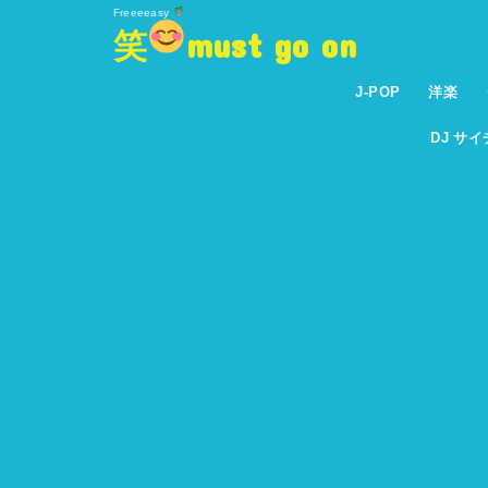
Freeeeasy
笑
must go on
J-POP
洋楽
DJ サ