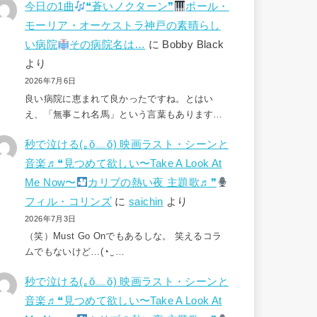
今日の1曲
❝蒼いノクターン❞
ポール・
モーリア・オーケストラ神戸の素晴らし
い病院
その病院名は…
に
Bobby Black
より
2026年7月6日
良い病院に恵まれて良かったですね。とはい
え、「無事これ名馬」という言葉もあります…
秒で泣ける(⁠｡⁠ŏ⁠﹏⁠ŏ⁠) 映画ラスト・シーンと
音楽♬❝見つめて欲しい〜Take A Look At
Me Now〜
カリブの熱い夜 主題歌♬❞
フィル・コリンズ
に
saichin
より
2026年7月3日
（笑）Must Go Onでもあるしな。 笑えるコラ
ムでもないけど…(⁠◔⁠‿⁠…
秒で泣ける(⁠｡⁠ŏ⁠﹏⁠ŏ⁠) 映画ラスト・シーンと
音楽♬❝見つめて欲しい〜Take A Look At