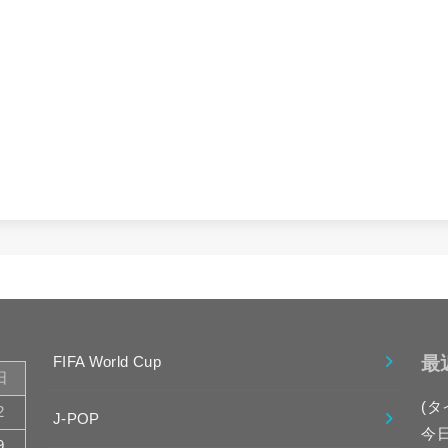
最
FIFA World Cup
日
(タ
2
J-POP
今
9