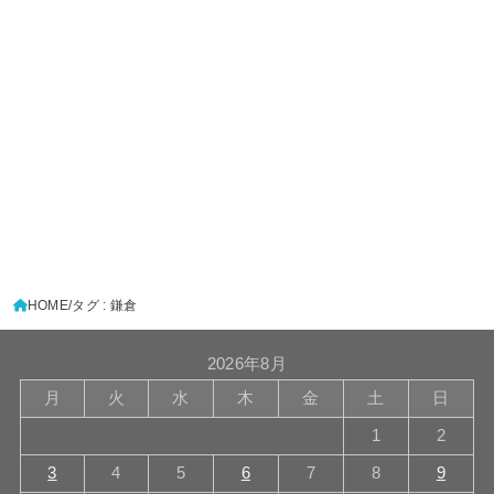
HOME
タグ : 鎌倉
2026年8月
月
火
水
木
金
土
日
1
2
3
4
5
6
7
8
9