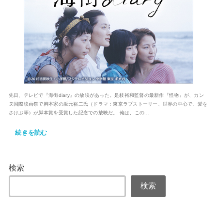
先日、テレビで『海街diary』の放映があった。是枝裕和監督の最新作『怪物』が、カン
ヌ国際映画祭で脚本家の坂元裕二氏（ドラマ：東京ラブストーリー、世界の中心で、愛を
さけぶ等）が脚本賞を受賞した記念での放映だ。 俺は、この...
続きを読む
検索
検索