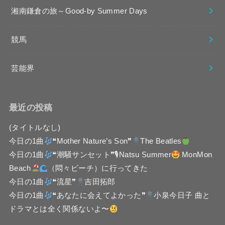
湘南鎌倉の旅～Good-by Summer Days
競馬
芸能界
最近の投稿
(タイトルなし)
今日の1曲
❝Mother Nature’s Son❞
The Beatles
今日の1曲
❝潮騒サンセット❞🎙Natsu Summer
MonMon
Beach
（悶々ビーチ）に行ってきた
今日の1曲
❝流星❞
吉田拓郎
今日の1曲
❝あなたに会えてよかった❞
小泉今日子 曲と
ドラマとは全く関係ないよ〜