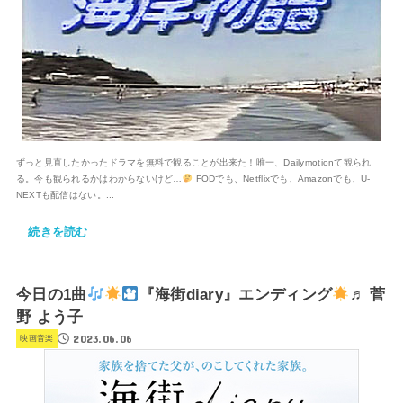
ずっと見直したかったドラマを無料で観ることが出来た！唯一、Dailymotionて観られ
る。今も観られるかはわからないけど…
FODでも、Netflixでも、Amazonでも、U-
NEXTも配信はない。...
続きを読む
今日の1曲
『海街diary』エンディング
♬ 菅
野 よう子
2023.06.06
映画音楽