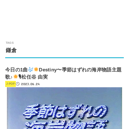
鎌倉
今日の1曲
Destiny〜季節はずれの海岸物語主題
歌♪
🎙松任谷 由実
2023.06.24
J-POP