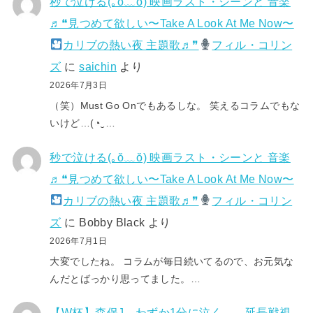
秒で泣ける(⁠｡⁠ŏ⁠﹏⁠ŏ⁠) 映画ラスト・シーンと 音楽
♬❝見つめて欲しい〜Take A Look At Me Now〜
カリブの熱い夜 主題歌♬❞
フィル・コリン
ズ
に
saichin
より
2026年7月3日
（笑）Must Go Onでもあるしな。 笑えるコラムでもな
いけど…(⁠◔⁠‿⁠…
秒で泣ける(⁠｡⁠ŏ⁠﹏⁠ŏ⁠) 映画ラスト・シーンと 音楽
♬❝見つめて欲しい〜Take A Look At Me Now〜
カリブの熱い夜 主題歌♬❞
フィル・コリン
ズ
に
Bobby Black
より
2026年7月1日
大変でしたね。 コラムが毎日続いてるので、お元気な
んだとばっかり思ってました。…
【W杯】森保J、わずか1分に泣く… 延長戦視