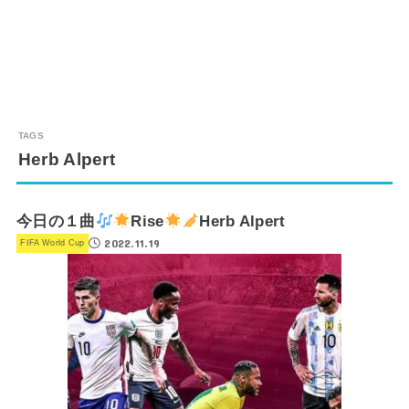
Herb Alpert
今日の１曲
Rise
Herb Alpert
2022.11.19
FIFA World Cup