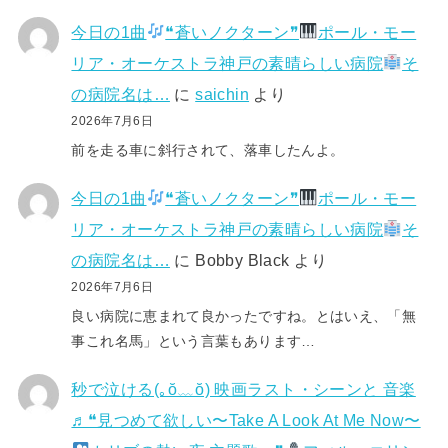
今日の1曲
❝蒼いノクターン❞
ポール・モー
リア・オーケストラ神戸の素晴らしい病院
そ
の病院名は…
に
saichin
より
2026年7月6日
前を走る車に斜行されて、落車したんよ。
今日の1曲
❝蒼いノクターン❞
ポール・モー
リア・オーケストラ神戸の素晴らしい病院
そ
の病院名は…
に
Bobby Black
より
2026年7月6日
良い病院に恵まれて良かったですね。とはいえ、「無
事これ名馬」という言葉もあります…
秒で泣ける(⁠｡⁠ŏ⁠﹏⁠ŏ⁠) 映画ラスト・シーンと 音楽
♬❝見つめて欲しい〜Take A Look At Me Now〜