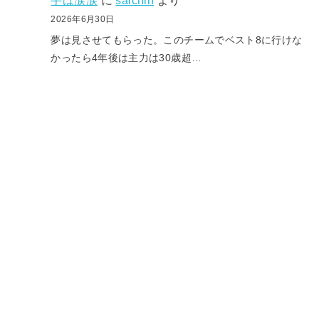
手は涙涙
に
saichin
より
2026年6月30日
夢は見させてもらった。このチームでベスト8に行けな
かったら4年後は主力は30歳超…