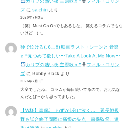
カリブの熱い夜 主題歌♬❞
フィル・コリン
ズ
に
saichin
より
2026年7月3日
（笑）Must Go Onでもあるしな。 笑えるコラムでもな
いけど…(⁠◔⁠‿⁠…
秒で泣ける(⁠｡⁠ŏ⁠﹏⁠ŏ⁠) 映画ラスト・シーンと 音楽
♬❝見つめて欲しい〜Take A Look At Me Now〜
カリブの熱い夜 主題歌♬❞
フィル・コリン
ズ
に
Bobby Black
より
2026年7月1日
大変でしたね。 コラムが毎日続いてるので、お元気な
んだとばっかり思ってました。…
【W杯】森保J、わずか1分に泣く… 延長戦視
野も試合終了間際に痛恨の失点 森保監督、選