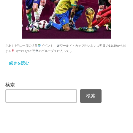
さあ！4年に一度の世界
イベント、
ワールド・カップがいよいよ明日の11/20から始
まる
かつてない”死
のグループ”Eに入ってし...
続きを読む
検索
検索