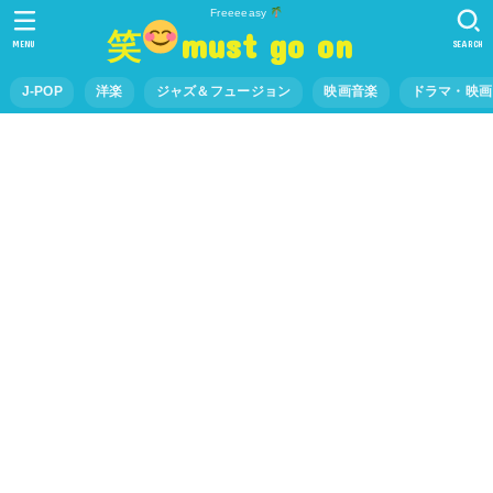
Freeeeasy
笑
must go on
MENU
SEARCH
J-POP
洋楽
ジャズ＆フュージョン
映画音楽
ドラマ・映画