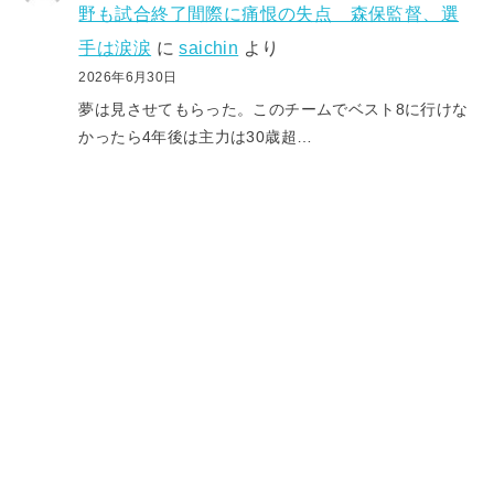
野も試合終了間際に痛恨の失点 森保監督、選
手は涙涙
に
saichin
より
2026年6月30日
夢は見させてもらった。このチームでベスト8に行けな
かったら4年後は主力は30歳超…