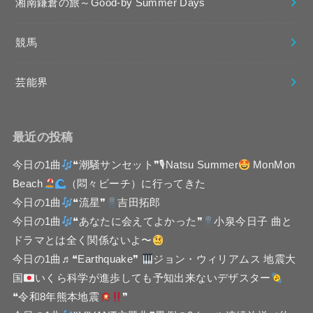
湘南鎌倉の旅～Good-by Summer Days
競馬
芸能界
最近の投稿
今日の1曲
❝潮騒サンセット❞🎙Natsu Summer
MonMon
Beach
（悶々ビーチ）に行ってきた
今日の1曲
❝流星❞
吉田拓郎
今日の1曲
❝あなたに会えてよかった❞
小泉今日子 曲と
ドラマとは全く関係ないよ〜
今日の1曲♬❝Earthquake❞
ジョン・ウィリアムス 地震大
国
いくら科学が進歩しても予知出来ないデザスター
❝令和8年熊本地震
❞