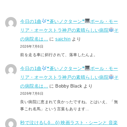
今日の1曲
❝蒼いノクターン❞
ポール・モー
リア・オーケストラ神戸の素晴らしい病院
そ
の病院名は…
に
saichin
より
2026年7月6日
前を走る車に斜行されて、落車したんよ。
今日の1曲
❝蒼いノクターン❞
ポール・モー
リア・オーケストラ神戸の素晴らしい病院
そ
の病院名は…
に
Bobby Black
より
2026年7月6日
良い病院に恵まれて良かったですね。とはいえ、「無
事これ名馬」という言葉もあります…
秒で泣ける(⁠｡⁠ŏ⁠﹏⁠ŏ⁠) 映画ラスト・シーンと 音楽