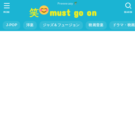
Freeeeasy
笑
must go on
MENU
SEARCH
J-POP
洋楽
ジャズ＆フュージョン
映画音楽
ドラマ・映画