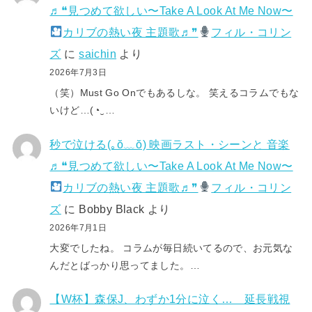
♬❝見つめて欲しい〜Take A Look At Me Now〜
カリブの熱い夜 主題歌♬❞
フィル・コリン
ズ
に
saichin
より
2026年7月3日
（笑）Must Go Onでもあるしな。 笑えるコラムでもな
いけど…(⁠◔⁠‿⁠…
秒で泣ける(⁠｡⁠ŏ⁠﹏⁠ŏ⁠) 映画ラスト・シーンと 音楽
♬❝見つめて欲しい〜Take A Look At Me Now〜
カリブの熱い夜 主題歌♬❞
フィル・コリン
ズ
に
Bobby Black
より
2026年7月1日
大変でしたね。 コラムが毎日続いてるので、お元気な
んだとばっかり思ってました。…
【W杯】森保J、わずか1分に泣く… 延長戦視