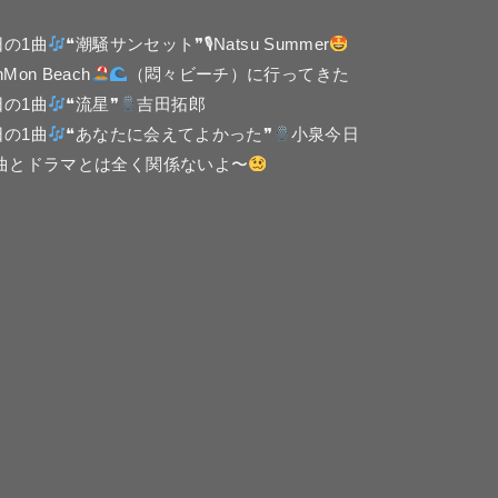
日の1曲
❝潮騒サンセット❞🎙Natsu Summer
nMon Beach
（悶々ビーチ）に行ってきた
日の1曲
❝流星❞
吉田拓郎
日の1曲
❝あなたに会えてよかった❞
小泉今日
 曲とドラマとは全く関係ないよ〜