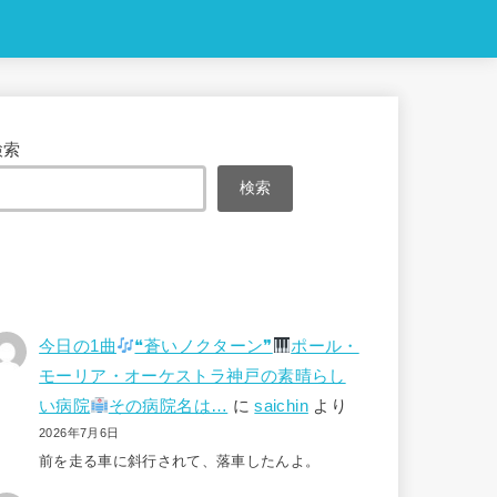
検索
検索
今日の1曲
❝蒼いノクターン❞
ポール・
モーリア・オーケストラ神戸の素晴らし
い病院
その病院名は…
に
saichin
より
2026年7月6日
前を走る車に斜行されて、落車したんよ。