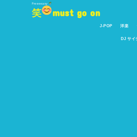
Freeeeasy
笑
must go on
J-POP
洋楽
DJ サ