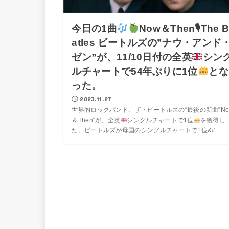
今日の1曲
Now＆Then🎙The B
atles ビートルズの”ナウ・アンド
ゼン”が、11/10日付の全英
シン
ルチャートで54年ぶりに1位
とな
った。
2023.11.27
世界的ロックバンド、ザ・ビートルズの“最後の新曲”No
＆Then“が、全英
シングルチャートで1位
を獲得し
た。ビートルズが母国のシングルチャートで1位&#...