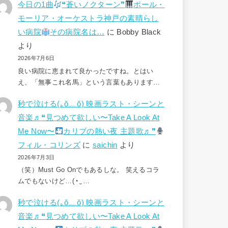
今日の1曲
❝蒼いノクターン❞
ポール・
モーリア・オーケストラ神戸の素晴らし
い病院
その病院名は…
に
Bobby Black
より
2026年7月6日
良い病院に恵まれて良かったですね。とはい
え、「無事これ名馬」という言葉もあります…
秒で泣ける(⁠｡⁠ŏ⁠﹏⁠ŏ⁠) 映画ラスト・シーンと
音楽♬❝見つめて欲しい〜Take A Look At
Me Now〜
カリブの熱い夜 主題歌♬❞
フィル・コリンズ
に
saichin
より
2026年7月3日
（笑）Must Go Onでもあるしな。 笑えるコラ
ムでもないけど…(⁠◔⁠‿⁠…
秒で泣ける(⁠｡⁠ŏ⁠﹏⁠ŏ⁠) 映画ラスト・シーンと
音楽♬❝見つめて欲しい〜Take A Look At