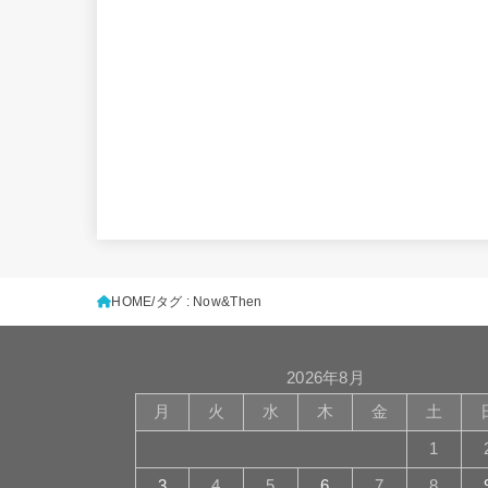
HOME
タグ : Now&Then
2026年8月
月
火
水
木
金
土
1
3
4
5
6
7
8