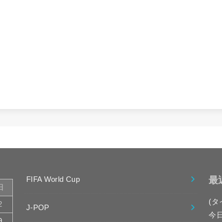
最
FIFA World Cup
日
(タ
2
J-POP
今
9