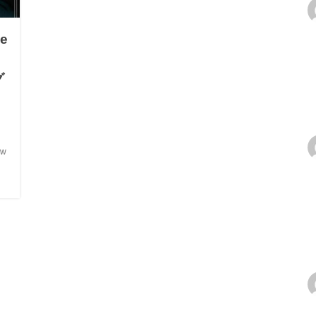
e
・
グ
w