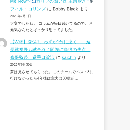
Me Now〜
カリブの熱い夜 主題歌♬❞
フィル・コリンズ
に
Bobby Black
より
2026年7月1日
大変でしたね。 コラムが毎日続いてるので、お
元気なんだとばっかり思ってました。…
【W杯】森保J、わずか1分に泣く… 延
長戦視野も試合終了間際に痛恨の失点
森保監督、選手は涙涙
に
saichin
より
2026年6月30日
夢は見させてもらった。このチームでベスト8に
行けなかったら4年後は主力は30歳超…