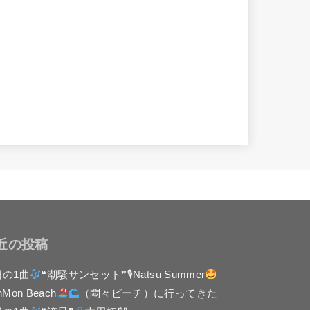
近の投稿
日の1曲
❝潮騒サンセット❞🎙Natsu Summer
nMon Beach
（悶々ビーチ）に行ってきた