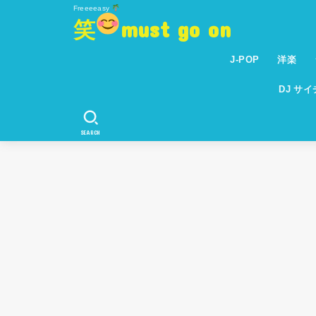
Freeeeasy
笑
must go on
J-POP
洋楽
DJ サ
SEARCH