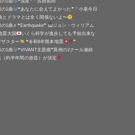
日の1曲
❝流星❞
吉田拓郎
日の1曲
❝あなたに会えてよかった❞
小泉今日
 曲とドラマとは全く関係ないよ〜
の1曲♬❝Earthquake❞
ジョン・ウィリアム
 地震大国
いくら科学が進歩しても予知出来な
デザスター
❝令和8年熊本地震
❞
日の1曲
❝VIVANT主題曲❞異例の2クール連続
送（約半年間の放送）が決定