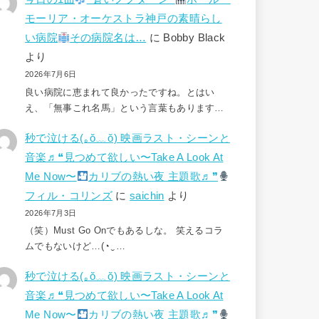
モーリア・オーケストラ神戸の素晴らし
い病院
その病院名は…
に
Bobby Black
より
2026年7月6日
良い病院に恵まれて良かったですね。とはい
え、「無事これ名馬」という言葉もあります…
秒で泣ける(⁠｡⁠ŏ⁠﹏⁠ŏ⁠) 映画ラスト・シーンと
音楽♬❝見つめて欲しい〜Take A Look At
Me Now〜
カリブの熱い夜 主題歌♬❞
フィル・コリンズ
に
saichin
より
2026年7月3日
（笑）Must Go Onでもあるしな。 笑えるコラ
ムでもないけど…(⁠◔⁠‿⁠…
秒で泣ける(⁠｡⁠ŏ⁠﹏⁠ŏ⁠) 映画ラスト・シーンと
音楽♬❝見つめて欲しい〜Take A Look At
Me Now〜
カリブの熱い夜 主題歌♬❞