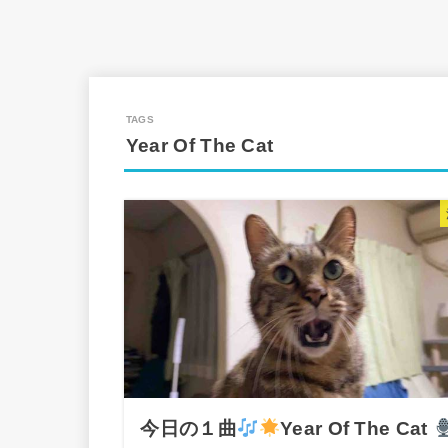
Year Of The Cat
今日の１曲
Year Of The Cat