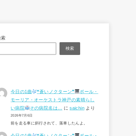
検索
検索
今日の1曲
❝蒼いノクターン❞
ポール・
モーリア・オーケストラ神戸の素晴らし
い病院
その病院名は…
に
saichin
より
2026年7月6日
前を走る車に斜行されて、落車したんよ。
今日の1曲
❝蒼いノクターン❞
ポール・