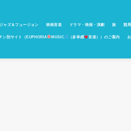
ジャズ＆フュージョン
映画音楽
ドラマ・映画・演劇
旅
競
イチン別サイト（EUPHORIA
MUSIC
（多幸感
音楽））のご案内