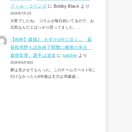
フィル・コリンズ
に
Bobby Black
より
2026年7月1日
大変でしたね。 コラムが毎日続いてるので、お
元気なんだとばっかり思ってました。…
【W杯】森保J、わずか1分に泣く… 延
長戦視野も試合終了間際に痛恨の失点
森保監督、選手は涙涙
に
saichin
より
2026年6月30日
夢は見させてもらった。このチームでベスト8に
行けなかったら4年後は主力は30歳超…