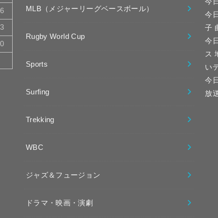
今
MLB（メジャーリーグベースボール）
16
今
23
子
Rugby World Cup
今日
30
ス
Sports
い
今
Surfing
放
Trekking
WBC
ジャズ＆フュージョン
ドラマ・映画・演劇