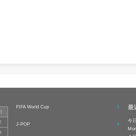
最
FIFA World Cup
日
今
2
J-POP
Mo
9