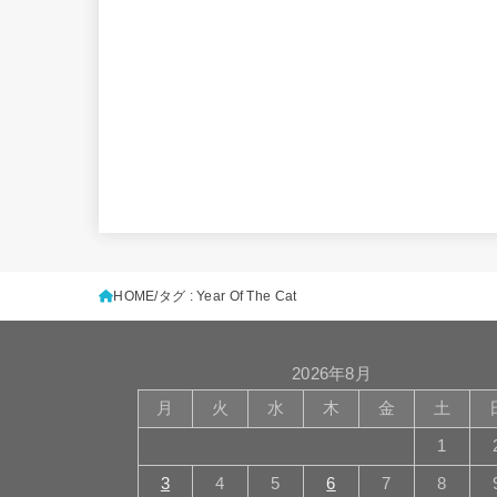
HOME
タグ : Year Of The Cat
2026年8月
月
火
水
木
金
土
1
3
4
5
6
7
8