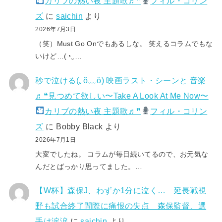
カリブの熱い夜 主題歌♬❞
フィル・コリン
ズ
に
saichin
より
2026年7月3日
（笑）Must Go Onでもあるしな。 笑えるコラムでもな
いけど…(⁠◔⁠‿⁠…
秒で泣ける(⁠｡⁠ŏ⁠﹏⁠ŏ⁠) 映画ラスト・シーンと 音楽
♬❝見つめて欲しい〜Take A Look At Me Now〜
カリブの熱い夜 主題歌♬❞
フィル・コリン
ズ
に
Bobby Black
より
2026年7月1日
大変でしたね。 コラムが毎日続いてるので、お元気な
んだとばっかり思ってました。…
【W杯】森保J、わずか1分に泣く… 延長戦視
野も試合終了間際に痛恨の失点 森保監督、選
手は涙涙
に
saichin
より