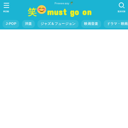
Freeeeasy
笑
must go on
MENU
SEARCH
J-POP
洋楽
ジャズ＆フュージョン
映画音楽
ドラマ・映画