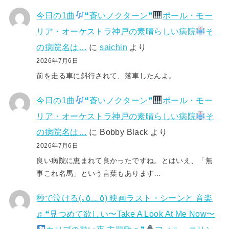
今日の1曲
❝蒼いノクターン❞
ポール・モー
リア・オーケストラ神戸の素晴らしい病院
そ
の病院名は…
に
saichin
より
2026年7月6日
前を走る車に斜行されて、落車したんよ。
今日の1曲
❝蒼いノクターン❞
ポール・モー
リア・オーケストラ神戸の素晴らしい病院
そ
の病院名は…
に
Bobby Black
より
2026年7月6日
良い病院に恵まれて良かったですね。とはいえ、「無
事これ名馬」という言葉もあります…
秒で泣ける(⁠｡⁠ŏ⁠﹏⁠ŏ⁠) 映画ラスト・シーンと 音楽
♬❝見つめて欲しい〜Take A Look At Me Now〜