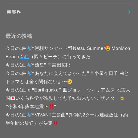
芸能界
最近の投稿
今日の1曲
❝潮騒サンセット❞🎙Natsu Summer
MonMon
Beach
（悶々ビーチ）に行ってきた
今日の1曲
❝流星❞
吉田拓郎
今日の1曲
❝あなたに会えてよかった❞
小泉今日子 曲と
ドラマとは全く関係ないよ〜
今日の1曲♬❝Earthquake❞
ジョン・ウィリアムス 地震大
国
いくら科学が進歩しても予知出来ないデザスター
❝令和8年熊本地震
❞
今日の1曲
❝VIVANT主題曲❞異例の2クール連続放送（約
半年間の放送）が決定