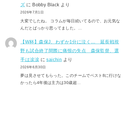
ズ
に
Bobby Black
より
2026年7月1日
大変でしたね。 コラムが毎日続いてるので、お元気な
んだとばっかり思ってました。…
【W杯】森保J、わずか1分に泣く… 延長戦視
野も試合終了間際に痛恨の失点 森保監督、選
手は涙涙
に
saichin
より
2026年6月30日
夢は見させてもらった。このチームでベスト8に行けな
かったら4年後は主力は30歳超…