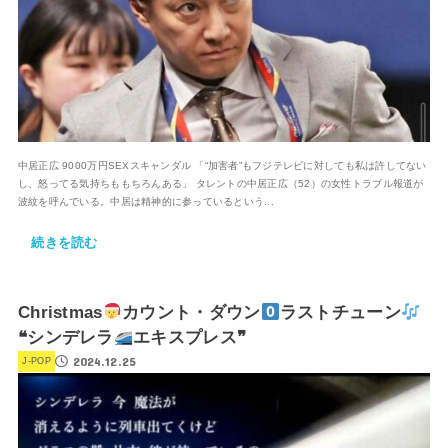
中居正広 9000万円SEXスキャンダル 「“加害者”もフジテレビに対しても私は許してない
し、怒ってる気持ちももちろんある」 タレントの中居正広（52）の女性トラブル報道が
波紋を呼んでいる。中居は精神的に参っているという...
続きを読む
Christmas
カウント・ダウン
ラストチューン
❝シンデレラ
エキスプレス❞
2024.12.25
J-POP