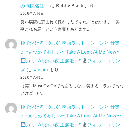
の病院名は…
に
Bobby Black
より
2026年7月6日
良い病院に恵まれて良かったですね。とはいえ、「無
事これ名馬」という言葉もあります…
秒で泣ける(⁠｡⁠ŏ⁠﹏⁠ŏ⁠) 映画ラスト・シーンと 音楽
♬❝見つめて欲しい〜Take A Look At Me Now〜
カリブの熱い夜 主題歌♬❞
フィル・コリン
ズ
に
saichin
より
2026年7月3日
（笑）Must Go Onでもあるしな。 笑えるコラムでもな
いけど…(⁠◔⁠‿⁠…
秒で泣ける(⁠｡⁠ŏ⁠﹏⁠ŏ⁠) 映画ラスト・シーンと 音楽
♬❝見つめて欲しい〜Take A Look At Me Now〜
カリブの熱い夜 主題歌♬❞
フィル・コリン