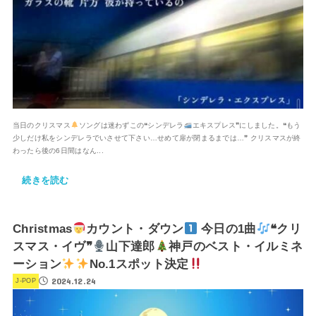
当日のクリスマス
ソングは迷わずこの❝シンデレラ
エキスプレス❞にしました。❝もう
少しだけ私をシンデレラでいさせて下さい…せめて扉が閉まるまでは…❞ クリスマスが終
わったら後の6日間はなん...
続きを読む
Christmas
カウント・ダウン
今日の1曲
❝クリ
スマス・イヴ❞
山下達郎
神戸のベスト・イルミネ
ーション
No.1スポット決定
2024.12.24
J-POP