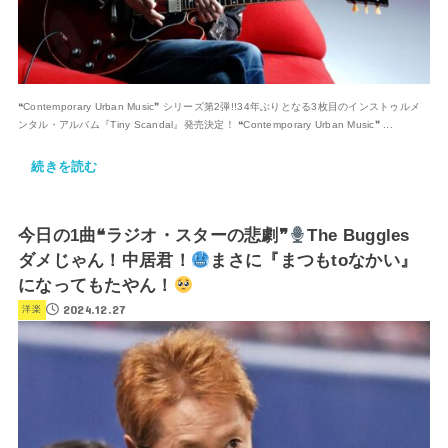
❝Contemporary Urban Music❞ シリーズ第2弾!!34年ぶりとなる3枚目のインストゥルメ
ンタル・アルバム『Tiny Scandal』発売決定！ ❝Contemporary Urban Music❞ ...
続きを読む
今日の1曲❝ラジオ・スターの悲劇❞
The Buggles
ダメじゃん！中居君！
まさに『まつもtoなかい』
になってもたやん！
2024.12.27
洋楽