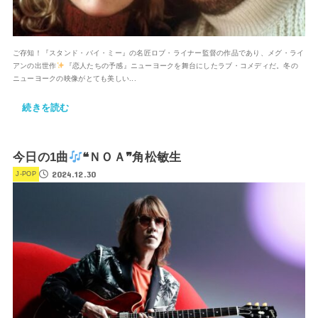
ご存知！『スタンド・バイ・ミー』の名匠ロブ・ライナー監督の作品であり、メグ・ライ
アンの出世作
『恋人たちの予感』ニューヨークを舞台にしたラブ・コメディだ。冬の
ニューヨークの映像がとても美しい...
続きを読む
今日の1曲
❝ＮＯＡ❞角松敏生
2024.12.30
J-POP