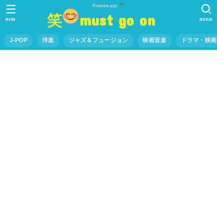
Freeeeasy
笑
must go on
MENU
SEARCH
J-POP
洋楽
ジャズ＆フュージョン
映画音楽
ドラマ・映画