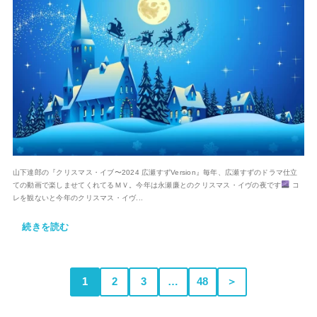
山下達郎の『クリスマス・イブ〜2024 広瀬すずVersion』毎年、広瀬すずのドラマ仕立
ての動画で楽しませてくれてるＭＶ。今年は永瀬廉とのクリスマス・イヴの夜です
コ
レを観ないと今年のクリスマス・イヴ...
続きを読む
1
2
3
…
48
＞