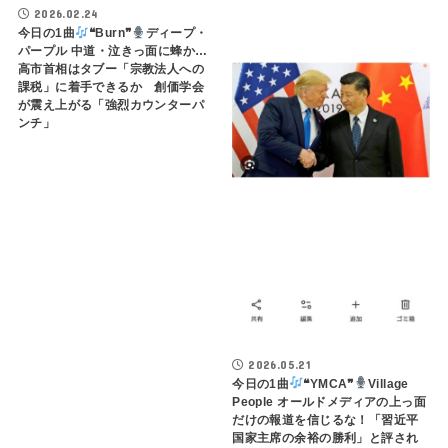
2026.02.24
今日の1曲
❝Burn❞
ディープ・
パープル 中道・泣きっ面に蜂か…
高市首相はタブー「宗教法人への
課税」に着手できるか 創価学会
が震え上がる「強烈カウンターパ
ンチ」
2026.05.21
今日の1曲
❝YMCA❞
Village
People オールドメディアの上っ面
だけの報道を信じるな！「習近平
国家主席の余裕の勝利」と評され