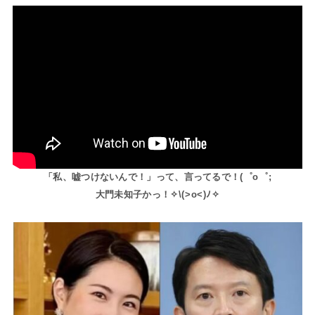
「私、嘘つけないんで！」って、言ってるで！(⁠゜⁠o⁠゜⁠;
大門未知子かっ！✧⁠\⁠(⁠>⁠o⁠<⁠)⁠ﾉ⁠✧