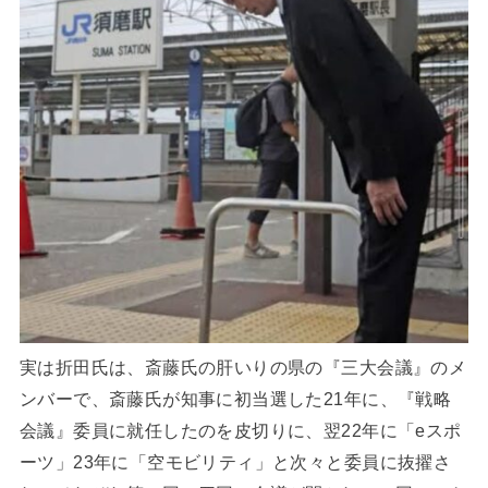
実は折田氏は、斎藤氏の肝いりの県の『三大会議』のメ
ンバーで、斎藤氏が知事に初当選した21年に、『戦略
会議』委員に就任したのを皮切りに、翌22年に「eスポ
ーツ」23年に「空モビリティ」と次々と委員に抜擢さ