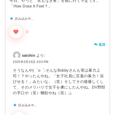
今日、やっと「名もなき者」を観に行く予定です。
「How Dose It Feel？」
読み込み中…
0
返信
saichin
より:
2025年3月16日 4:03 PM
そうなんや(⁠゜⁠o⁠゜⁠;そんなBobbyさんも実は暴力上
司！？やったんやね。「女子社員に言葉の暴力！浴
びせる！」みたいな。（笑）そしてその後優しくし
て、そのメリハリで女子を虜にしたんやね。DV野郎
の手口や（笑）鞭飴やね（笑）ふ
読み込み中…