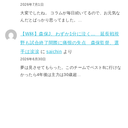
2026年7月1日
大変でしたね。 コラムが毎日続いてるので、お元気な
んだとばっかり思ってました。…
【W杯】森保J、わずか1分に泣く… 延長戦視
野も試合終了間際に痛恨の失点 森保監督、選
手は涙涙
に
saichin
より
2026年6月30日
夢は見させてもらった。このチームでベスト8に行けな
かったら4年後は主力は30歳超…