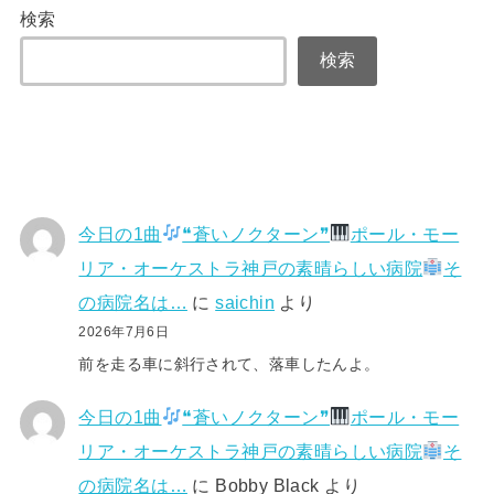
検索
検索
今日の1曲
❝蒼いノクターン❞
ポール・モー
リア・オーケストラ神戸の素晴らしい病院
そ
の病院名は…
に
saichin
より
2026年7月6日
前を走る車に斜行されて、落車したんよ。
今日の1曲
❝蒼いノクターン❞
ポール・モー
リア・オーケストラ神戸の素晴らしい病院
そ
の病院名は…
に
Bobby Black
より