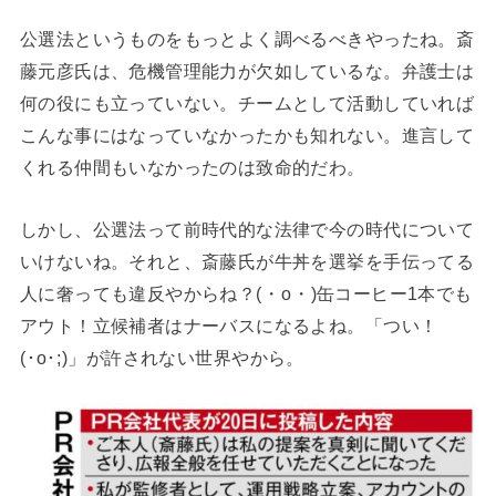
公選法というものをもっとよく調べるべきやったね。斎
藤元彦氏は、危機管理能力が欠如しているな。弁護士は
何の役にも立っていない。チームとして活動していれば
こんな事にはなっていなかったかも知れない。進言して
くれる仲間もいなかったのは致命的だわ。
しかし、公選法って前時代的な法律で今の時代について
いけないね。それと、斎藤氏が牛丼を選挙を手伝ってる
人に奢っても違反やからね？(⁠・⁠o⁠・⁠)缶コーヒー1本でも
アウト！立候補者はナーバスになるよね。「つい！
(⁠･⁠o⁠･⁠;⁠)」が許されない世界やから。