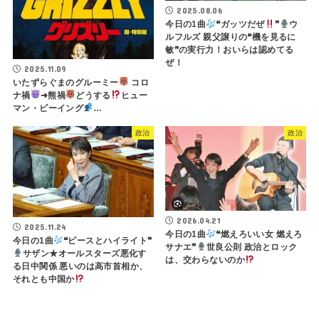
2025.08.06
今日の1曲
❝ガッツだぜ
❞
ウ
ルフルズ 親父譲りの❝機を見るに
敏❞の実行力！おいらは認めてる
ぜ！
2025.11.09
いたずらぐまのグルーミー
コロ
ナ禍
➜熊禍
どうする
ヒュー
マン・ビーイング
…
政治
政治
2026.04.21
2025.11.24
今日の1曲
❝燃えろいい女 燃えろ
今日の1曲
❝ピースとハイライト❞
サナエ❞
世良公則 政治とロック
サザン★オールスターズ悪化す
は、交わらないのか
る日中関係 悪いのは高市首相か、
それとも中国か