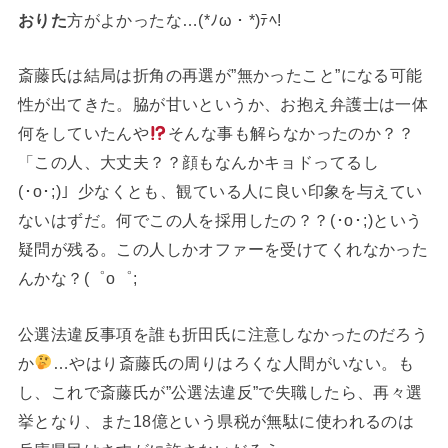
おりた
方がよかったな…(*ﾉω・*)ﾃﾍ!
斎藤氏は結局は折角の再選が”無かったこと”になる可能
性が出てきた。脇が甘いというか、お抱え弁護士は一体
何をしていたんや
そんな事も解らなかったのか？？
「この人、大丈夫？？顔もなんかキョドってるし
(⁠･⁠o⁠･⁠;⁠)」少なくとも、観ている人に良い印象を与えてい
ないはずだ。何でこの人を採用したの？？(⁠･⁠o⁠･⁠;⁠)という
疑問が残る。この人しかオファーを受けてくれなかった
んかな？(⁠゜⁠o⁠゜⁠;
公選法違反事項を誰も折田氏に注意しなかったのだろう
か
…やはり斎藤氏の周りはろくな人間がいない。も
し、これで斎藤氏が”公選法違反”で失職したら、再々選
挙となり、また18億という県税が無駄に使われるのは