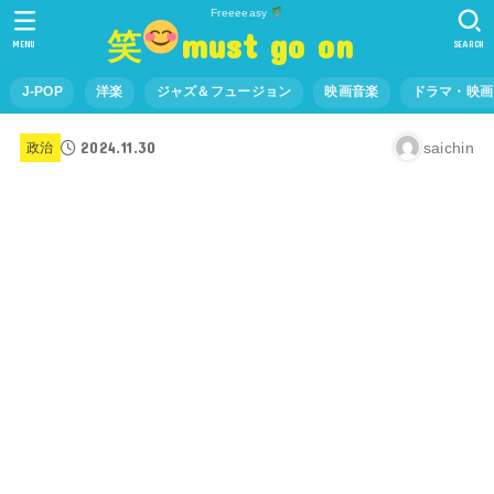
Freeeeasy
笑
must go on
MENU
SEARCH
J-POP
洋楽
ジャズ＆フュージョン
映画音楽
ドラマ・映画
2024.11.30
saichin
政治