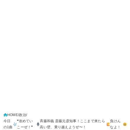
HOME
政治
今日
❝攻めてい
斉藤和義 斎藤元彦知事！ここまで来たら
負けん
の1曲
こーぜ！❞
高い壁、乗り越えようぜ〜！
なよ！