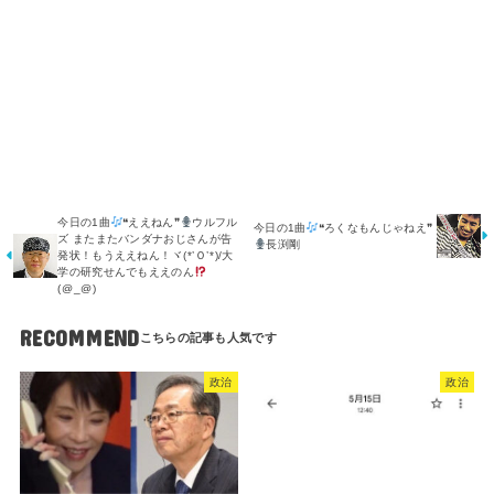
今日の1曲
❝ええねん❞
ウルフル
今日の1曲
❝ろくなもんじゃねえ❞
ズ またまたバンダナおじさんが告
長渕剛
発状！もうええねん！ヾ⁠(⁠*⁠’⁠Ｏ⁠’⁠*⁠)⁠/大
学の研究せんでもええのん
(⁠@⁠_⁠@⁠)
RECOMMEND
政治
政治