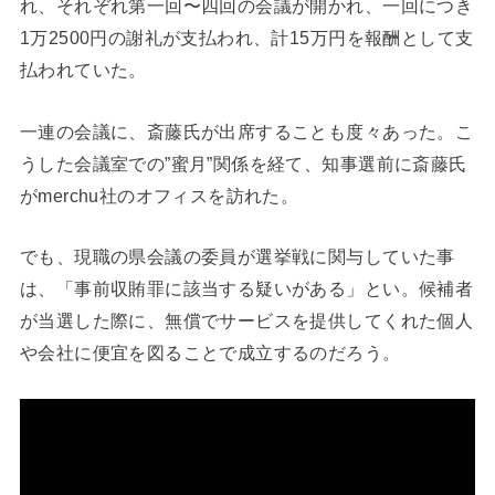
れ、それぞれ第一回〜四回の会議が開かれ、一回につき
1万2500円の謝礼が支払われ、計15万円を報酬として支
払われていた。
一連の会議に、斎藤氏が出席することも度々あった。こ
うした会議室での”蜜月”関係を経て、知事選前に斎藤氏
がmerchu社のオフィスを訪れた。
でも、現職の県会議の委員が選挙戦に関与していた事
は、「事前収賄罪に該当する疑いがある」とい。候補者
が当選した際に、無償でサービスを提供してくれた個人
や会社に便宜を図ることで成立するのだろう。