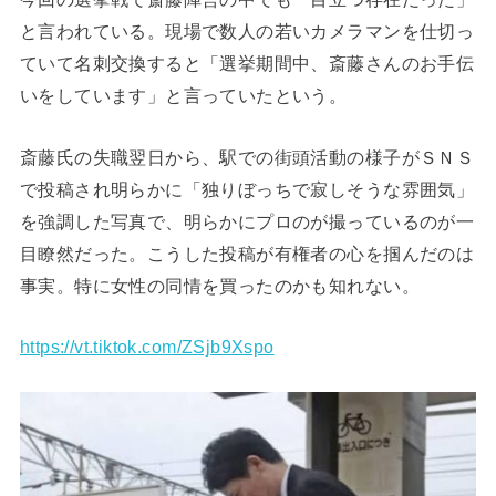
と言われている。現場で数人の若いカメラマンを仕切っ
ていて名刺交換すると「選挙期間中、斎藤さんのお手伝
いをしています」と言っていたという。
斎藤氏の失職翌日から、駅での街頭活動の様子がＳＮＳ
で投稿され明らかに「独りぼっちで寂しそうな雰囲気」
を強調した写真で、明らかにプロのが撮っているのが一
目瞭然だった。こうした投稿が有権者の心を掴んだのは
事実。特に女性の同情を買ったのかも知れない。
https://vt.tiktok.com/ZSjb9Xspo