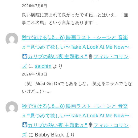
2026年7月6日
良い病院に恵まれて良かったですね。とはいえ、「無
事これ名馬」という言葉もあります…
秒で泣ける(⁠｡⁠ŏ⁠﹏⁠ŏ⁠) 映画ラスト・シーンと 音楽
♬❝見つめて欲しい〜Take A Look At Me Now〜
カリブの熱い夜 主題歌♬❞
フィル・コリン
ズ
に
saichin
より
2026年7月3日
（笑）Must Go Onでもあるしな。 笑えるコラムでもな
いけど…(⁠◔⁠‿⁠…
秒で泣ける(⁠｡⁠ŏ⁠﹏⁠ŏ⁠) 映画ラスト・シーンと 音楽
♬❝見つめて欲しい〜Take A Look At Me Now〜
カリブの熱い夜 主題歌♬❞
フィル・コリン
ズ
に
Bobby Black
より