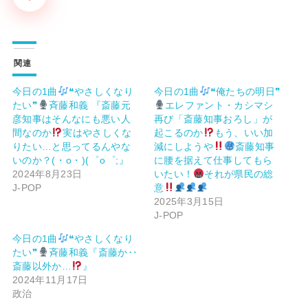
関連
今日の1曲
❝やさしくなり
今日の1曲
❝俺たちの明日❞
たい❞
斉藤和義 『斎藤元
エレファント・カシマシ
彦知事はそんなにも悪い人
再び「斎藤知事おろし」が
間なのか
実はやさしくな
起こるのか
もう、いい加
りたい…と思ってるんやな
減にしようや
斎藤知事
いのか？(⁠・⁠o⁠・⁠)(⁠゜⁠o⁠゜⁠;』
に腰を据えて仕事してもら
2024年8月23日
いたい！
それが県民の総
J-POP
意
2025年3月15日
J-POP
今日の1曲
❝やさしくなり
たい❞
斉藤和義『斎藤か‥
斎藤以外か…
』
2024年11月17日
政治