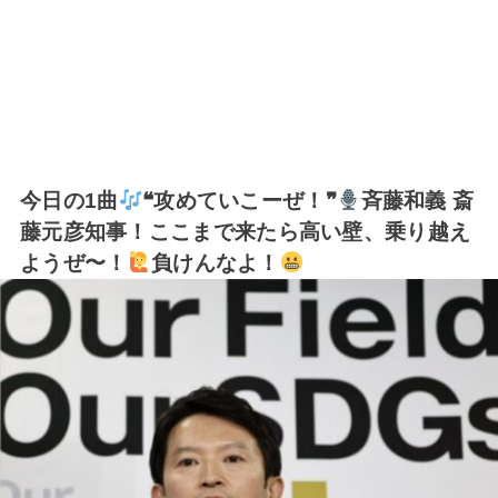
今日の1曲
❝攻めていこーぜ！❞
斉藤和義 斎
藤元彦知事！ここまで来たら高い壁、乗り越え
ようぜ〜！
負けんなよ！