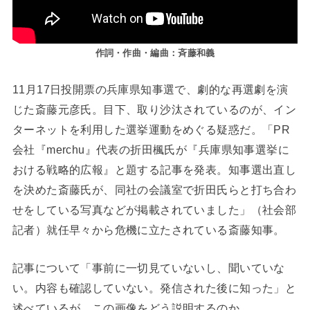
作詞・作曲・編曲：斉藤和義
11月17日投開票の兵庫県知事選で、劇的な再選劇を演
じた斎藤元彦氏。目下、取り沙汰されているのが、イン
ターネットを利用した選挙運動をめぐる疑惑だ。「PR
会社『merchu』代表の折田楓氏が『兵庫県知事選挙に
おける戦略的広報』と題する記事を発表。知事選出直し
を決めた斎藤氏が、同社の会議室で折田氏らと打ち合わ
せをしている写真などが掲載されていました」（社会部
記者）就任早々から危機に立たされている斎藤知事。
記事について「事前に一切見ていないし、聞いていな
い。内容も確認していない。発信された後に知った」と
述べているが、この画像をどう説明するのか…