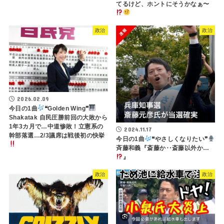
てるけど、ホントにそうかなぁ〜
政治
政治
2026.02.09
今日の1曲
❝Golden Wing❞
Shakatak 自民圧勝前回の大敗から
1年3カ月で…中道惨敗！立憲系の
2024.11.17
幹部落選…2/3議席は戦後初の快挙
今日の1曲
❝やさしくなりたい❞
斉藤和義『斎藤か‥斎藤以外か…
』
政治
政治