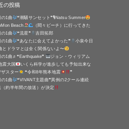
近の投稿
日の1曲
❝潮騒サンセット❞🎙Natsu Summer
nMon Beach
（悶々ビーチ）に行ってきた
日の1曲
❝流星❞
吉田拓郎
日の1曲
❝あなたに会えてよかった❞
小泉今日
 曲とドラマとは全く関係ないよ〜
の1曲♬❝Earthquake❞
ジョン・ウィリアム
 地震大国
いくら科学が進歩しても予知出来な
デザスター
❝令和8年熊本地震
❞
日の1曲
❝VIVANT主題曲❞異例の2クール連続
送（約半年間の放送）が決定