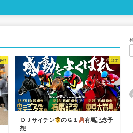
分類
競馬
ＤＪサイチン
のＧ１
有馬記念予
想