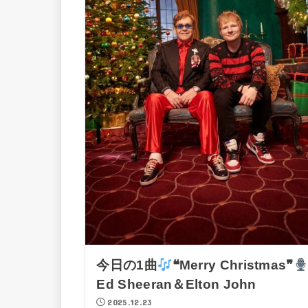
今日の1曲
❝Merry Christmas❞
Ed Sheeran＆Elton John
2025.12.23