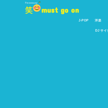
Freeeeasy
笑
must go on
J-POP
洋楽
DJ サ