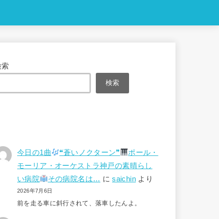
検索
検索
今日の1曲
❝蒼いノクターン❞
ポール・
モーリア・オーケストラ神戸の素晴らし
い病院
その病院名は…
に
saichin
より
2026年7月6日
前を走る車に斜行されて、落車したんよ。