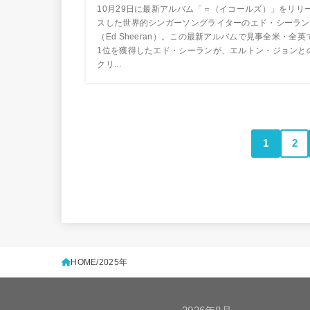
10月29日に最新アルバム「＝（イコールズ）」をリリ
スした世界的シンガーソングライターのエド・シーラン
（Ed Sheeran）。この最新アルバムで見事全米・全英
1位を獲得したエド・シーランが、エルトン・ジョンと
クリ...
1
2
HOME
2025年