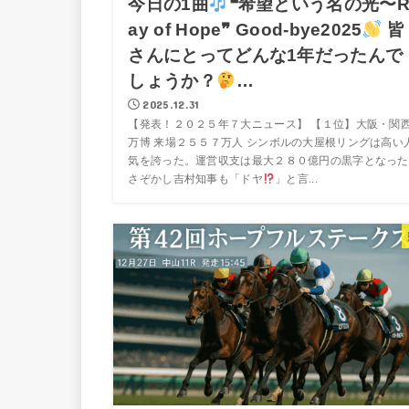
今日の1曲
❝希望という名の光〜
ay of Hope❞ Good-bye2025
皆
さんにとってどんな1年だったんで
しょうか？
…
2025.12.31
【発表！２０２５年７大ニュース】 【１位】大阪・関
万博 来場２５５７万人 シンボルの大屋根リングは高い
気を誇った。運営収支は最大２８０億円の黒字となった
さぞかし吉村知事も「ドヤ
」と言...