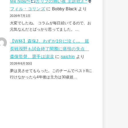
Me Now〜
カリブの熱い夜 主題歌♬❞
フィル・コリンズ
に
Bobby Black
より
2026年7月1日
大変でしたね。 コラムが毎日続いてるので、お
元気なんだとばっかり思ってました。…
【W杯】森保J、わずか1分に泣く… 延
長戦視野も試合終了間際に痛恨の失点
森保監督、選手は涙涙
に
saichin
より
2026年6月30日
夢は見させてもらった。このチームでベスト8に
行けなかったら4年後は主力は30歳超…