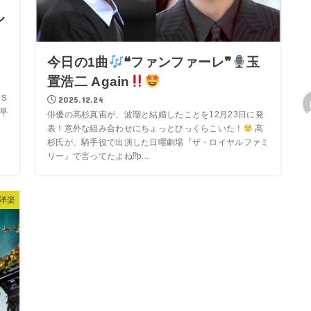
ル
今日の1曲
❝ファンファーレ❞
玉
タ
置浩二 Again
発
Ｓ
2025.12.24
の早
俳優の高杉真宙が、波瑠と結婚したことを12月23日に発
表！意外な組み合わせにちょっとびっくらこいた！
高
杉氏が、騎手役で出演した日曜劇場『ザ・ロイヤルファミ
リー』で言ってたよね⁉þ...
洋楽