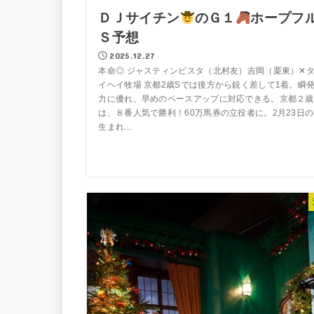
ＤＪサイチン
のＧ１
ホープフ
Ｓ予想
2025.12.27
本命◎ ジャスティンビスタ（北村友）吉岡（栗東）✕
イヘイ牧場 京都2歳Sでは後方から鋭く差して1着。瞬
力に優れ、早めのペースアップに対応できる。京都２歳
は、８番人気で勝利！60万馬券の立役者に。2月23日
生まれ...