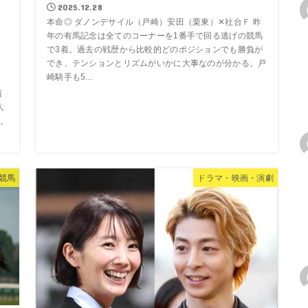
R
2025.12.28
本命◎ ダノンデサイル（戸崎）安田（栗東）✕社台Ｆ 昨
年の有馬記念は全てのコーナーを1番手で回る逃げの競馬
で3着。過去の戦歴から比較的どのポジションでも勝負が
でき、テンションとリズムがいかに大事なのが分かる。戸
崎騎手も5...
西
人
。
競馬
ドラマ・映画・演劇