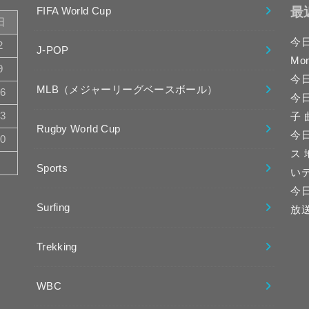
最
FIFA World Cup
日
今
2
J-POP
Mo
9
今
MLB（メジャーリーグベースボール）
16
今
23
子
Rugby World Cup
今日
30
ス
Sports
い
今
Surfing
放
Trekking
WBC