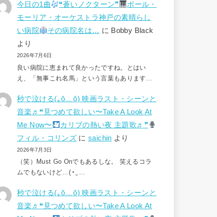
今日の1曲
❝蒼いノクターン❞
ポール・
モーリア・オーケストラ神戸の素晴らし
い病院
その病院名は…
に
Bobby Black
より
2026年7月6日
良い病院に恵まれて良かったですね。とはい
え、「無事これ名馬」という言葉もあります…
秒で泣ける(⁠｡⁠ŏ⁠﹏⁠ŏ⁠) 映画ラスト・シーンと
音楽♬❝見つめて欲しい〜Take A Look At
Me Now〜
カリブの熱い夜 主題歌♬❞
フィル・コリンズ
に
saichin
より
2026年7月3日
（笑）Must Go Onでもあるしな。 笑えるコラ
ムでもないけど…(⁠◔⁠‿⁠…
秒で泣ける(⁠｡⁠ŏ⁠﹏⁠ŏ⁠) 映画ラスト・シーンと
音楽♬❝見つめて欲しい〜Take A Look At