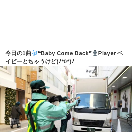
今日の1曲
❝Baby Come Back❞
Player ベ
イビーとちゃうけど(⁠ﾉ⁠*⁠0⁠*⁠)⁠ﾉ