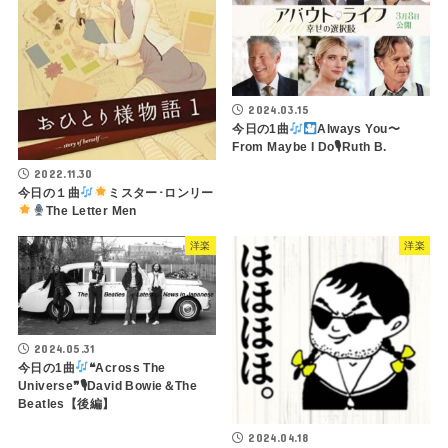
2024.03.15
今日の1曲
Always You〜
From Maybe I Do🎙Ruth B.
2022.11.30
今日の１曲
ミスター･ロンリー
The Letter Men
洋楽
洋楽
2024.05.31
今日の1曲
❝Across The
Universe❞🎙David Bowie＆The
Beatles【後編】
2024.04.18