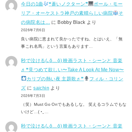
今日の1曲
❝蒼いノクターン❞
ポール・モー
リア・オーケストラ神戸の素晴らしい病院
そ
の病院名は…
に
Bobby Black
より
2026年7月6日
良い病院に恵まれて良かったですね。とはいえ、「無
事これ名馬」という言葉もあります…
秒で泣ける(⁠｡⁠ŏ⁠﹏⁠ŏ⁠) 映画ラスト・シーンと 音楽
♬❝見つめて欲しい〜Take A Look At Me Now〜
カリブの熱い夜 主題歌♬❞
フィル・コリン
ズ
に
saichin
より
2026年7月3日
（笑）Must Go Onでもあるしな。 笑えるコラムでもな
いけど…(⁠◔⁠‿⁠…
秒で泣ける(⁠｡⁠ŏ⁠﹏⁠ŏ⁠) 映画ラスト・シーンと 音楽