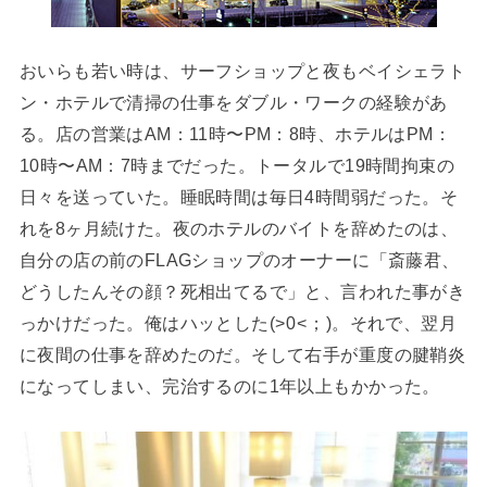
おいらも若い時は、サーフショップと夜もベイシェラト
ン・ホテルで清掃の仕事をダブル・ワークの経験があ
る。店の営業はAM：11時〜PM：8時、ホテルはPM：
10時〜AM：7時までだった。トータルで19時間拘束の
日々を送っていた。睡眠時間は毎日4時間弱だった。そ
れを8ヶ月続けた。夜のホテルのバイトを辞めたのは、
自分の店の前のFLAGショップのオーナーに「斎藤君、
どうしたんその顔？死相出てるで」と、言われた事がき
っかけだった。俺はハッとした(⁠>⁠0⁠<⁠；⁠)。それで、翌月
に夜間の仕事を辞めたのだ。そして右手が重度の腱鞘炎
になってしまい、完治するのに1年以上もかかった。