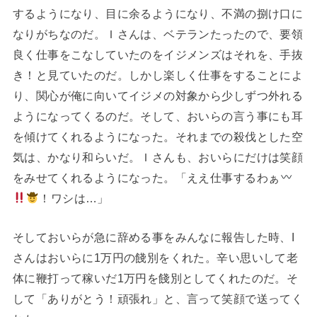
するようになり、目に余るようになり、不満の捌け口に
なりがちなのだ。Ｉさんは、ベテランたったので、要領
良く仕事をこなしていたのをイジメンズはそれを、手抜
き！と見ていたのだ。しかし楽しく仕事をすることによ
り、関心が俺に向いてイジメの対象から少しずつ外れる
ようになってくるのだ。そして、おいらの言う事にも耳
を傾けてくれるようになった。それまでの殺伐とした空
気は、かなり和らいだ。Ｉさんも、おいらにだけは笑顔
をみせてくれるようになった。「ええ仕事するわぁ
！ワシは…」
そしておいらが急に辞める事をみんなに報告した時、I
さんはおいらに1万円の餞別をくれた。辛い思いして老
体に鞭打って稼いだ1万円を餞別としてくれたのだ。そ
して「ありがとう！頑張れ」と、言って笑顔で送ってく