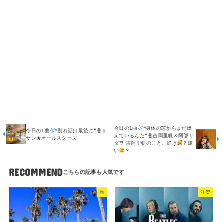
今日の1曲
❝身体の芯からまだ燃
今日の1曲
❝別れ話は最後に❞
サ
えているんだ❞
吉岡里帆＆阿部サ
ザン★オールスターズ
ダヲ 吉岡里帆のこと、好き
？嫌
い
？
RECOMMEND
旅
洋楽