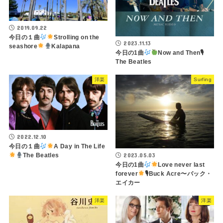
2019.09.22
今日の１曲
Strolling on the
2023.11.13
seashore
Kalapana
今日の1曲
Now and Then🎙
The Beatles
洋楽
Surfing
2022.12.10
今日の１曲
A Day in The Life
2023.05.03
The Beatles
今日の1曲
Love never last
forever
🎙Buck Acre〜バック・
エイカー
洋楽
洋楽