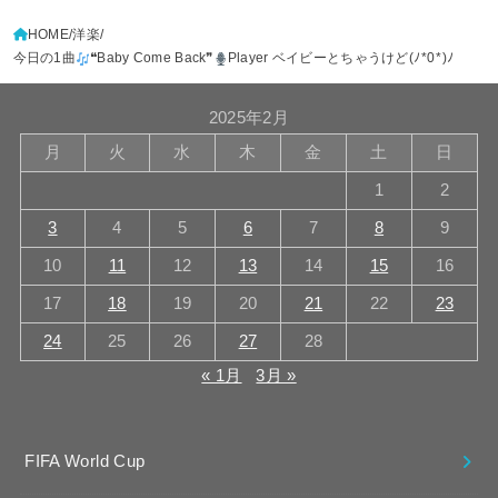
HOME
洋楽
今日の1曲
❝Baby Come Back❞
Player ベイビーとちゃうけど(⁠ﾉ⁠*⁠0⁠*⁠)⁠ﾉ
2025年2月
月
火
水
木
金
土
日
1
2
3
4
5
6
7
8
9
10
11
12
13
14
15
16
17
18
19
20
21
22
23
24
25
26
27
28
« 1月
3月 »
FIFA World Cup