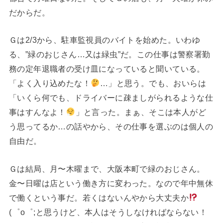
だからだ。
Ｇは2/3から、駐車監視員のバイトを始めた。いわゆ
る、”緑のおじさん…又は緑虫”だ。この仕事は警察署勤
務の定年退職者の受け皿になっていると聞いている。
「よく入り込めたな！
…」と思う。でも、おいらは
「いくら何でも、ドライバーに疎ましがられるような仕
事はすんなよ！
」と言った。まぁ、そこは本人がど
う思ってるか…の話やから、その仕事を選ぶのは個人の
自由だ。
Ｇは結局、月〜木曜まで、大阪本町で緑のおじさん。
金〜日曜は店という働き方に変わった。なので年中無休
で働くという事だ。若くはないんやから大丈夫か
(⁠゜⁠o⁠゜⁠;と思うけど、本人はそうしなければならない！