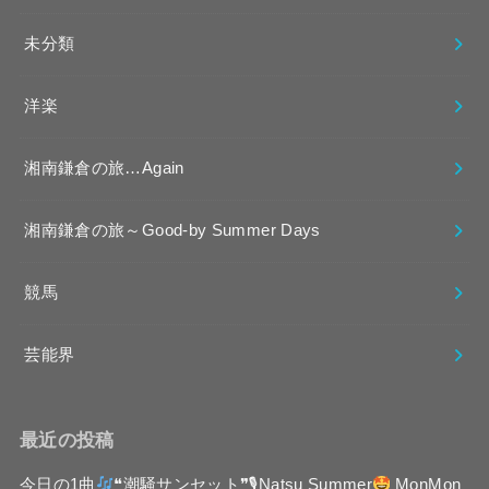
未分類
洋楽
湘南鎌倉の旅…Again
湘南鎌倉の旅～Good-by Summer Days
競馬
芸能界
最近の投稿
今日の1曲
❝潮騒サンセット❞🎙Natsu Summer
MonMon