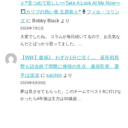
♬❝見つめて欲しい〜Take A Look At Me Now〜
カリブの熱い夜 主題歌♬❞
フィル・コリン
ズ
に
Bobby Black
より
2026年7月1日
大変でしたね。 コラムが毎日続いてるので、お元気な
んだとばっかり思ってました。…
【W杯】森保J、わずか1分に泣く… 延長戦視
野も試合終了間際に痛恨の失点 森保監督、選
手は涙涙
に
saichin
より
2026年6月30日
夢は見させてもらった。このチームでベスト8に行けな
かったら4年後は主力は30歳超…