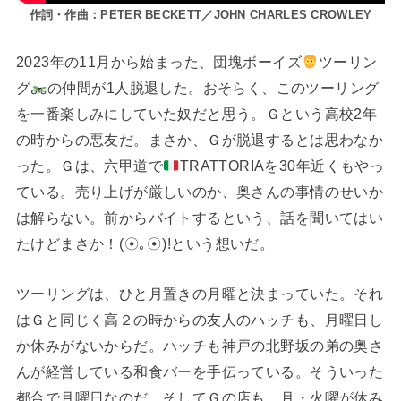
作詞・作曲：PETER BECKETT／JOHN CHARLES CROWLEY
2023年の11月から始まった、団塊ボーイズ
ツーリン
グ
の仲間が1人脱退した。おそらく、このツーリング
を一番楽しみにしていた奴だと思う。Ｇという高校2年
の時からの悪友だ。まさか、Ｇが脱退するとは思わなか
った。Ｇは、六甲道で
TRATTORIAを30年近くもやっ
ている。売り上げが厳しいのか、奥さんの事情のせいか
は解らない。前からバイトするという、話を聞いてはい
たけどまさか！(⁠☉⁠｡⁠☉⁠)⁠!という想いだ。
ツーリングは、ひと月置きの月曜と決まっていた。それ
はＧと同じく高２の時からの友人のハッチも、月曜日し
か休みがないからだ。ハッチも神戸の北野坂の弟の奥さ
んが経営している和食バーを手伝っている。そういった
都合で月曜日なのだ。そしてＧの店も、月・火曜が休み