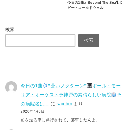
今日の1曲♬Beyond The Sea🎙ボ
ビー・コールドウェル
検索
検索
今日の1曲
❝蒼いノクターン❞
ポール・モー
リア・オーケストラ神戸の素晴らしい病院
そ
の病院名は…
に
saichin
より
2026年7月6日
前を走る車に斜行されて、落車したんよ。