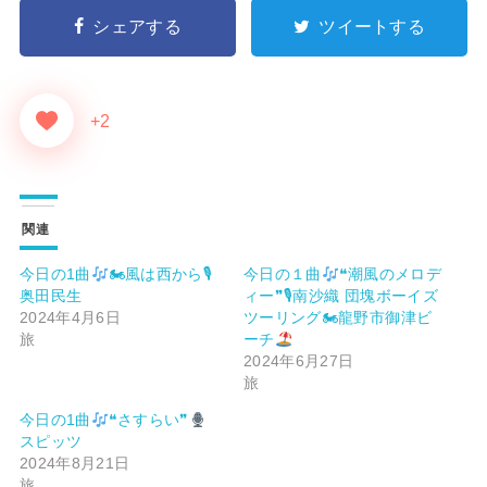
シェアする
ツイートする
+2
関連
今日の1曲
🏍風は西から🎙
今日の１曲
❝潮風のメロデ
奥田民生
ィー❞🎙南沙織 団塊ボーイズ
2024年4月6日
ツーリング🏍龍野市御津ビ
旅
ーチ
2024年6月27日
旅
今日の1曲
❝さすらい❞
スピッツ
2024年8月21日
旅