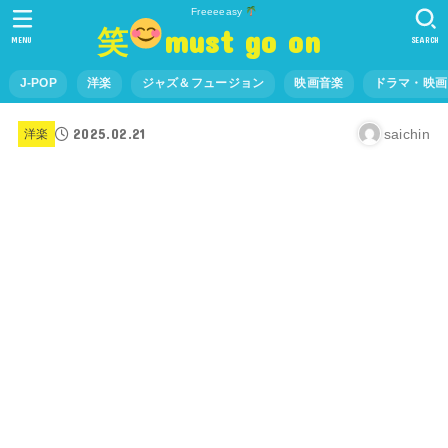
Freeeeasy
笑
must go on
MENU
SEARCH
J-POP
洋楽
ジャズ＆フュージョン
映画音楽
ドラマ・映画
2025.02.21
saichin
洋楽