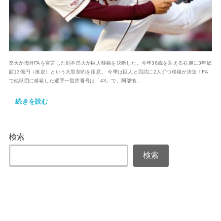
楽天か海外FAを宣言した則本昂大が巨人移籍を決断した。今年36歳を迎える右腕に3年総
額13億円（推定）という大型契約を用意。 今季は巨人と西武に2人ずつ移籍が決定！FA
で他球団に移籍した選手一覧背番号は「43」で、阿部慎...
続きを読む
検索
検索