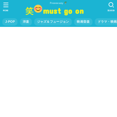
Freeeeasy
笑
must go on
MENU
SEARCH
J-POP
洋楽
ジャズ＆フュージョン
映画音楽
ドラマ・映画