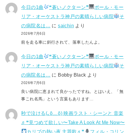
今日の1曲
❝蒼いノクターン❞
ポール・モー
リア・オーケストラ神戸の素晴らしい病院
そ
の病院名は…
に
saichin
より
2026年7月6日
前を走る車に斜行されて、落車したんよ。
今日の1曲
❝蒼いノクターン❞
ポール・モー
リア・オーケストラ神戸の素晴らしい病院
そ
の病院名は…
に
Bobby Black
より
2026年7月6日
良い病院に恵まれて良かったですね。とはいえ、「無
事これ名馬」という言葉もあります…
秒で泣ける(⁠｡⁠ŏ⁠﹏⁠ŏ⁠) 映画ラスト・シーンと 音楽
♬❝見つめて欲しい〜Take A Look At Me Now〜
カリブの熱い夜 主題歌♬❞
フィル・コリン