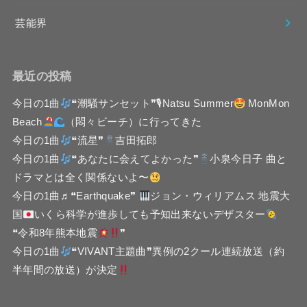
芸能界
最近の投稿
今日の1曲
❝潮騒サンセット❞🎙Natsu Summer
MonMon
Beach
（悶々ビーチ）に行ってきた
今日の1曲
❝流星❞
吉田拓郎
今日の1曲
❝あなたに会えてよかった❞
小泉今日子 曲と
ドラマとは全く関係ないよ〜
今日の1曲♬❝Earthquake❞
ジョン・ウィリアムス 地震大
国
いくら科学が進歩しても予知出来ないデザスター
❝令和8年熊本地震
❞
今日の1曲
❝VIVANT主題曲❞異例の2クール連続放送（約
半年間の放送）が決定