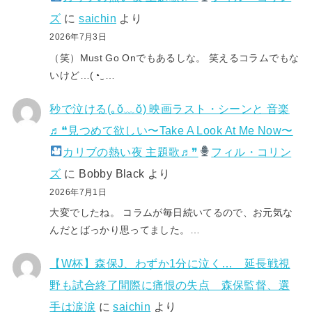
ズ
に
saichin
より
2026年7月3日
（笑）Must Go Onでもあるしな。 笑えるコラムでもな
いけど…(⁠◔⁠‿⁠…
秒で泣ける(⁠｡⁠ŏ⁠﹏⁠ŏ⁠) 映画ラスト・シーンと 音楽
♬❝見つめて欲しい〜Take A Look At Me Now〜
カリブの熱い夜 主題歌♬❞
フィル・コリン
ズ
に
Bobby Black
より
2026年7月1日
大変でしたね。 コラムが毎日続いてるので、お元気な
んだとばっかり思ってました。…
【W杯】森保J、わずか1分に泣く… 延長戦視
野も試合終了間際に痛恨の失点 森保監督、選
手は涙涙
に
saichin
より