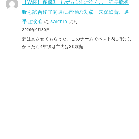
【W杯】森保J、わずか1分に泣く… 延長戦視
野も試合終了間際に痛恨の失点 森保監督、選
手は涙涙
に
saichin
より
2026年6月30日
夢は見させてもらった。このチームでベスト8に行けな
かったら4年後は主力は30歳超…