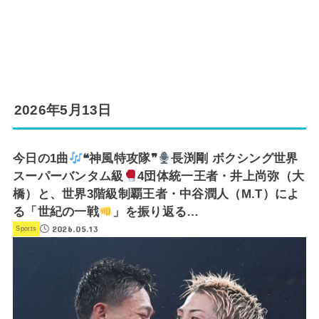
2026年5月13日
今日の1曲
❝神風特攻隊❞
長渕剛 ボクシング世界
スーパーバンタム級
4団体統一王者・井上尚弥（大
橋）と、世界3階級制覇王者・中谷潤人（M.T）によ
る「世紀の一戦
」を振り返る…
2026.05.13
Sports