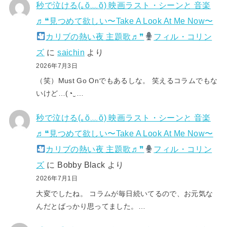
秒で泣ける(⁠｡⁠ŏ⁠﹏⁠ŏ⁠) 映画ラスト・シーンと 音楽
♬❝見つめて欲しい〜Take A Look At Me Now〜
カリブの熱い夜 主題歌♬❞
フィル・コリン
ズ
に
saichin
より
2026年7月3日
（笑）Must Go Onでもあるしな。 笑えるコラムでもな
いけど…(⁠◔⁠‿⁠…
秒で泣ける(⁠｡⁠ŏ⁠﹏⁠ŏ⁠) 映画ラスト・シーンと 音楽
♬❝見つめて欲しい〜Take A Look At Me Now〜
カリブの熱い夜 主題歌♬❞
フィル・コリン
ズ
に
Bobby Black
より
2026年7月1日
大変でしたね。 コラムが毎日続いてるので、お元気な
んだとばっかり思ってました。…