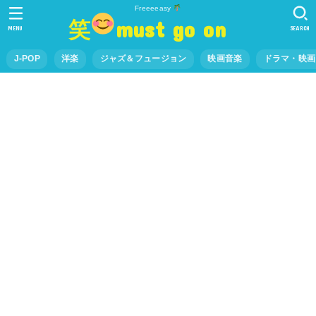
Freeeeasy
笑
must go on
MENU
SEARCH
J-POP
洋楽
ジャズ＆フュージョン
映画音楽
ドラマ・映画