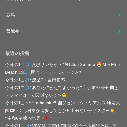
競馬
芸能界
最近の投稿
今日の1曲
❝潮騒サンセット❞🎙Natsu Summer
MonMon
Beach
（悶々ビーチ）に行ってきた
今日の1曲
❝流星❞
吉田拓郎
今日の1曲
❝あなたに会えてよかった❞
小泉今日子 曲と
ドラマとは全く関係ないよ〜
今日の1曲♬❝Earthquake❞
ジョン・ウィリアムス 地震大
国
いくら科学が進歩しても予知出来ないデザスター
❝令和8年熊本地震
❞
今日の1曲
❝VIVANT主題曲❞異例の2クール連続放送（約