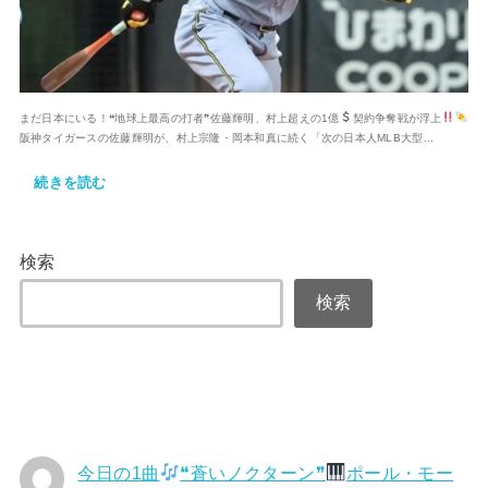
まだ日本にいる！❝地球上最高の打者❞佐藤輝明、村上超えの1億
契約争奪戦が浮上
阪神タイガースの佐藤輝明が、村上宗隆・岡本和真に続く「次の日本人MLB大型...
続きを読む
検索
検索
今日の1曲
❝蒼いノクターン❞
ポール・モー