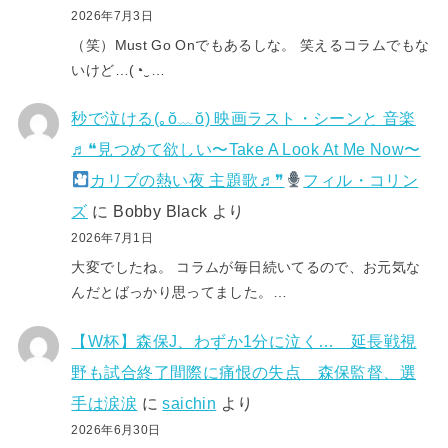
2026年7月3日
（笑）Must Go Onでもあるしな。 笑えるコラムでもな
いけど…(⁠◔⁠‿⁠…
秒で泣ける(⁠｡⁠ŏ⁠﹏⁠ŏ⁠) 映画ラスト・シーンと 音楽
♬❝見つめて欲しい〜Take A Look At Me Now〜
カリブの熱い夜 主題歌♬❞
フィル・コリン
ズ
に
Bobby Black
より
2026年7月1日
大変でしたね。 コラムが毎日続いてるので、お元気な
んだとばっかり思ってました。…
【W杯】森保J、わずか1分に泣く… 延長戦視
野も試合終了間際に痛恨の失点 森保監督、選
手は涙涙
に
saichin
より
2026年6月30日