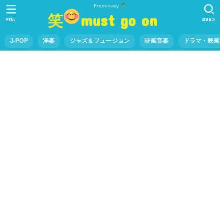
Freeeeasy
笑
must go on
MENU
SEARCH
J-POP
洋楽
ジャズ＆フュージョン
映画音楽
ドラマ・映画