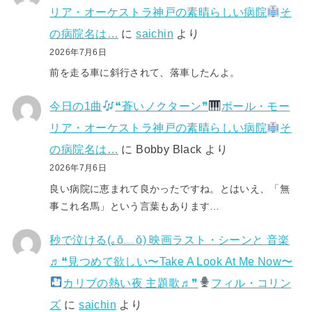
リア・オーケストラ神戸の素晴らしい病院
そ
の病院名は…
に
saichin
より
2026年7月6日
前を走る車に斜行されて、落車したんよ。
今日の1曲
❝蒼いノクターン❞
ポール・モー
リア・オーケストラ神戸の素晴らしい病院
そ
の病院名は…
に
Bobby Black
より
2026年7月6日
良い病院に恵まれて良かったですね。とはいえ、「無
事これ名馬」という言葉もあります…
秒で泣ける(⁠｡⁠ŏ⁠﹏⁠ŏ⁠) 映画ラスト・シーンと 音楽
♬❝見つめて欲しい〜Take A Look At Me Now〜
カリブの熱い夜 主題歌♬❞
フィル・コリン
ズ
に
saichin
より