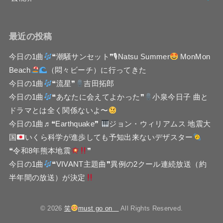
最近の投稿
今日の1曲
❝潮騒サンセット❞🎙Natsu Summer
MonMon
Beach
（悶々ビーチ）に行ってきた
今日の1曲
❝流星❞
吉田拓郎
今日の1曲
❝あなたに会えてよかった❞
小泉今日子 曲と
ドラマとは全く関係ないよ〜
今日の1曲♬❝Earthquake❞
ジョン・ウィリアムス 地震大
国
いくら科学が進歩しても予知出来ないデザスター
❝令和8年熊本地震
❞
今日の1曲
❝VIVANT主題曲❞異例の2クール連続放送（約
半年間の放送）が決定
© 2026
笑
must go on
All Rights Reserved.