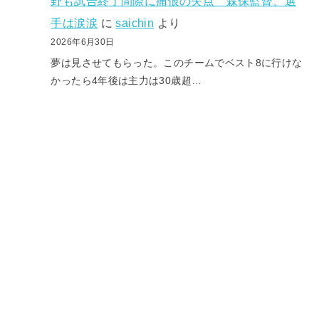
野も試合終了間際に痛恨の失点 森保監督、選
手は涙涙
に
saichin
より
2026年6月30日
夢は見させてもらった。このチームでベスト8に行けな
かったら4年後は主力は30歳超…