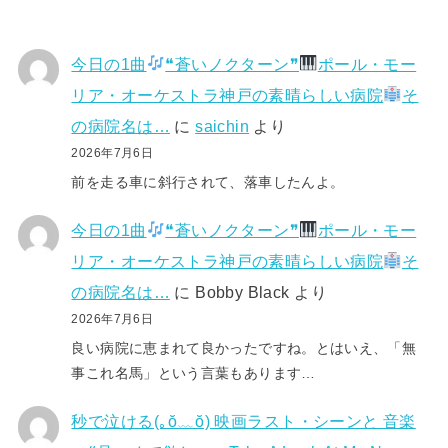
今日の1曲
❝蒼いノクターン❞
ポール・モー
リア・オーケストラ神戸の素晴らしい病院
そ
の病院名は…
に
saichin
より
2026年7月6日
前を走る車に斜行されて、落車したんよ。
今日の1曲
❝蒼いノクターン❞
ポール・モー
リア・オーケストラ神戸の素晴らしい病院
そ
の病院名は…
に
Bobby Black
より
2026年7月6日
良い病院に恵まれて良かったですね。とはいえ、「無
事これ名馬」という言葉もあります…
秒で泣ける(⁠｡⁠ŏ⁠﹏⁠ŏ⁠) 映画ラスト・シーンと 音楽