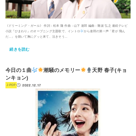
《ドリーミング・ガール》 作詞：松本 隆 作曲：山下 達郎 編曲：難波 弘之 連続テレビ
小説『ひまわり』のオープニング主題歌で、イントロ
から達郎の第一声「君が 飛ん
だ…」を聴いて胸にグッと来て、泣きそう...
続きを読む
今日の１曲
潮騒のメモリー
天野 春子(キョ
ンキョン)
2022.12.17
J-POP