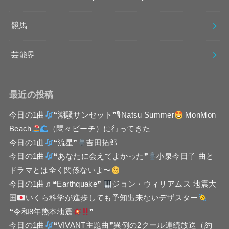
競馬
芸能界
最近の投稿
今日の1曲
❝潮騒サンセット❞🎙Natsu Summer
MonMon
Beach
（悶々ビーチ）に行ってきた
今日の1曲
❝流星❞
吉田拓郎
今日の1曲
❝あなたに会えてよかった❞
小泉今日子 曲と
ドラマとは全く関係ないよ〜
今日の1曲♬❝Earthquake❞
ジョン・ウィリアムス 地震大
国
いくら科学が進歩しても予知出来ないデザスター
❝令和8年熊本地震
❞
今日の1曲
❝VIVANT主題曲❞異例の2クール連続放送（約