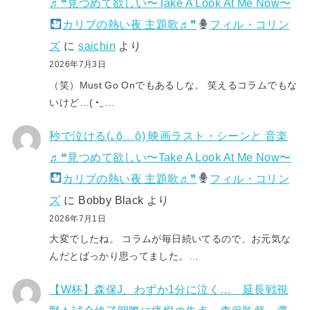
♬❝見つめて欲しい〜Take A Look At Me Now〜
カリブの熱い夜 主題歌♬❞
フィル・コリン
ズ
に
saichin
より
2026年7月3日
（笑）Must Go Onでもあるしな。 笑えるコラムでもな
いけど…(⁠◔⁠‿⁠…
秒で泣ける(⁠｡⁠ŏ⁠﹏⁠ŏ⁠) 映画ラスト・シーンと 音楽
♬❝見つめて欲しい〜Take A Look At Me Now〜
カリブの熱い夜 主題歌♬❞
フィル・コリン
ズ
に
Bobby Black
より
2026年7月1日
大変でしたね。 コラムが毎日続いてるので、お元気な
んだとばっかり思ってました。…
【W杯】森保J、わずか1分に泣く… 延長戦視