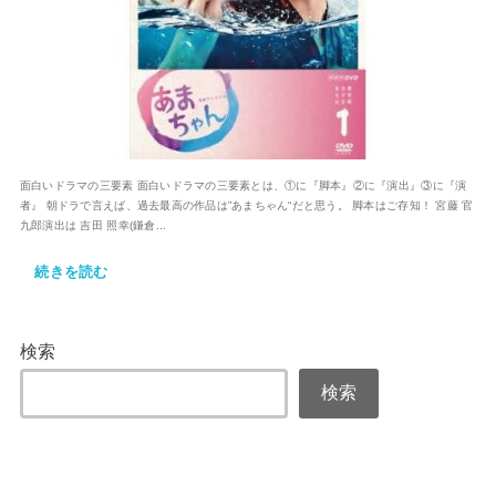
面白いドラマの三要素 面白いドラマの三要素とは、①に『脚本』②に『演出』③に『演
者』 朝ドラで言えば、過去最高の作品は”あまちゃん“だと思う。 脚本はご存知！ 宮藤 官
九郎演出は 吉田 照幸(鎌倉...
続きを読む
検索
検索