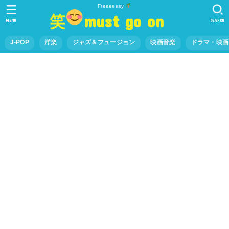
Freeeeasy
笑
must go on
MENU
SEARCH
J-POP
洋楽
ジャズ＆フュージョン
映画音楽
ドラマ・映画