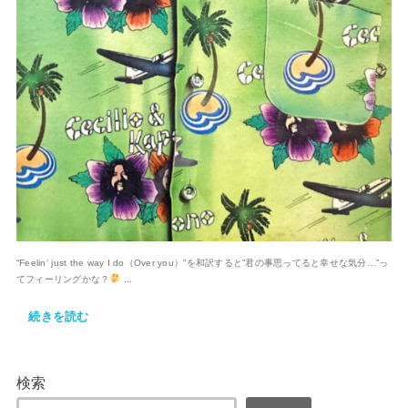
“Feelin’ just the way I do（Over you）”を和訳すると”君の事思ってると幸せな気分…”っ
てフィーリングかな？
...
続きを読む
検索