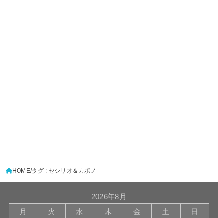
HOME
タグ : セシリオ＆カポノ
2026年8月
月
火
水
木
金
土
日