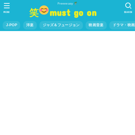
Freeeeasy
笑
must go on
MENU
SEARCH
J-POP
洋楽
ジャズ＆フュージョン
映画音楽
ドラマ・映画