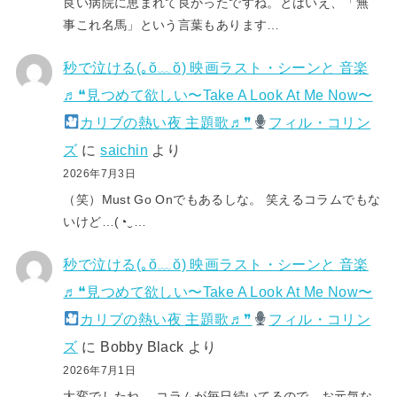
良い病院に恵まれて良かったですね。とはいえ、「無
事これ名馬」という言葉もあります…
秒で泣ける(⁠｡⁠ŏ⁠﹏⁠ŏ⁠) 映画ラスト・シーンと 音楽
♬❝見つめて欲しい〜Take A Look At Me Now〜
カリブの熱い夜 主題歌♬❞
フィル・コリン
ズ
に
saichin
より
2026年7月3日
（笑）Must Go Onでもあるしな。 笑えるコラムでもな
いけど…(⁠◔⁠‿⁠…
秒で泣ける(⁠｡⁠ŏ⁠﹏⁠ŏ⁠) 映画ラスト・シーンと 音楽
♬❝見つめて欲しい〜Take A Look At Me Now〜
カリブの熱い夜 主題歌♬❞
フィル・コリン
ズ
に
Bobby Black
より
2026年7月1日
大変でしたね。 コラムが毎日続いてるので、お元気な