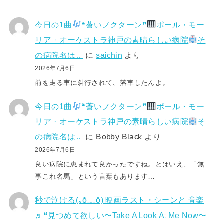
今日の1曲
❝蒼いノクターン❞
ポール・モー
リア・オーケストラ神戸の素晴らしい病院
そ
の病院名は…
に
saichin
より
2026年7月6日
前を走る車に斜行されて、落車したんよ。
今日の1曲
❝蒼いノクターン❞
ポール・モー
リア・オーケストラ神戸の素晴らしい病院
そ
の病院名は…
に
Bobby Black
より
2026年7月6日
良い病院に恵まれて良かったですね。とはいえ、「無
事これ名馬」という言葉もあります…
秒で泣ける(⁠｡⁠ŏ⁠﹏⁠ŏ⁠) 映画ラスト・シーンと 音楽
♬❝見つめて欲しい〜Take A Look At Me Now〜