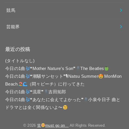
競馬
芸能界
最近の投稿
(タイトルなし)
今日の1曲
❝Mother Nature’s Son❞
The Beatles
今日の1曲
❝潮騒サンセット❞🎙Natsu Summer
MonMon
Beach
（悶々ビーチ）に行ってきた
今日の1曲
❝流星❞
吉田拓郎
今日の1曲
❝あなたに会えてよかった❞
小泉今日子 曲と
ドラマとは全く関係ないよ〜
© 2026
笑
must go on
All Rights Reserved.