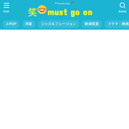
Freeeeasy
笑
must go on
MENU
SEARCH
J-POP
洋楽
ジャズ＆フュージョン
映画音楽
ドラマ・映画