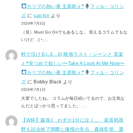
カリブの熱い夜 主題歌♬❞
フィル・コリン
ズ
に
saichin
より
2026年7月3日
（笑）Must Go Onでもあるしな。 笑えるコラムでもな
いけど…(⁠◔⁠‿⁠…
秒で泣ける(⁠｡⁠ŏ⁠﹏⁠ŏ⁠) 映画ラスト・シーンと 音楽
♬❝見つめて欲しい〜Take A Look At Me Now〜
カリブの熱い夜 主題歌♬❞
フィル・コリン
ズ
に
Bobby Black
より
2026年7月1日
大変でしたね。 コラムが毎日続いてるので、お元気な
んだとばっかり思ってました。…
【W杯】森保J、わずか1分に泣く… 延長戦視
野も試合終了間際に痛恨の失点 森保監督、選