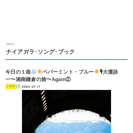
ナイアガラ･ソング･ブック
今日の１曲
ペパーミント・ブルー
🎙大瀧詠
一〜湘南鎌倉の旅〜Again②
2020.07.17
J-POP