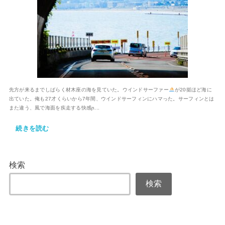
先方が来るまでしばらく材木座の海を見ていた。ウインドサーファー
が20挺ほど海に
出ていた。俺も27才くらいから7年間、ウインドサーフィンにハマった。サーフィンとは
また違う、風で海面を疾走する快感ɲ...
続きを読む
検索
検索