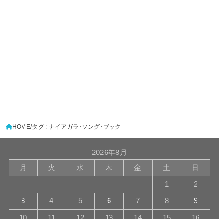
HOME
タグ : ナイアガラ･ソング･ブック
2026年8月
月
火
水
木
金
土
日
1
2
3
4
5
6
7
8
9
10
11
12
13
14
15
16