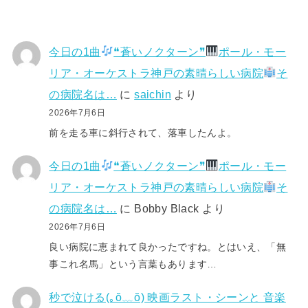
今日の1曲
❝蒼いノクターン❞
ポール・モー
リア・オーケストラ神戸の素晴らしい病院
そ
の病院名は…
に
saichin
より
2026年7月6日
前を走る車に斜行されて、落車したんよ。
今日の1曲
❝蒼いノクターン❞
ポール・モー
リア・オーケストラ神戸の素晴らしい病院
そ
の病院名は…
に
Bobby Black
より
2026年7月6日
良い病院に恵まれて良かったですね。とはいえ、「無
事これ名馬」という言葉もあります…
秒で泣ける(⁠｡⁠ŏ⁠﹏⁠ŏ⁠) 映画ラスト・シーンと 音楽