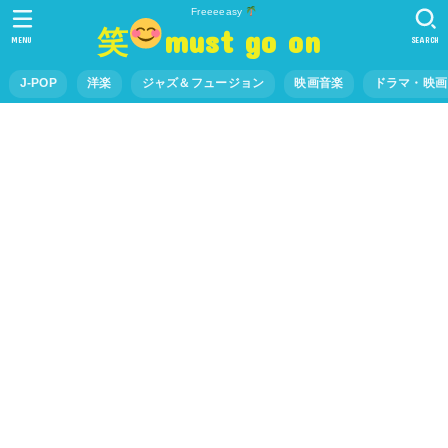
Freeeeasy
笑
must go on
MENU
SEARCH
J-POP
洋楽
ジャズ＆フュージョン
映画音楽
ドラマ・映画