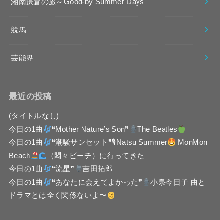
湘南鎌倉の旅～Good-by Summer Days
競馬
芸能界
最近の投稿
(タイトルなし)
今日の1曲
❝Mother Nature’s Son❞
The Beatles
今日の1曲
❝潮騒サンセット❞🎙Natsu Summer
MonMon
Beach
（悶々ビーチ）に行ってきた
今日の1曲
❝流星❞
吉田拓郎
今日の1曲
❝あなたに会えてよかった❞
小泉今日子 曲と
ドラマとは全く関係ないよ〜