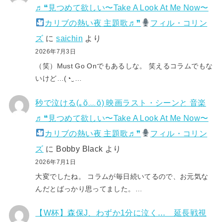
♬❝見つめて欲しい〜Take A Look At Me Now〜
カリブの熱い夜 主題歌♬❞
フィル・コリン
ズ
に
saichin
より
2026年7月3日
（笑）Must Go Onでもあるしな。 笑えるコラムでもな
いけど…(⁠◔⁠‿⁠…
秒で泣ける(⁠｡⁠ŏ⁠﹏⁠ŏ⁠) 映画ラスト・シーンと 音楽
♬❝見つめて欲しい〜Take A Look At Me Now〜
カリブの熱い夜 主題歌♬❞
フィル・コリン
ズ
に
Bobby Black
より
2026年7月1日
大変でしたね。 コラムが毎日続いてるので、お元気な
んだとばっかり思ってました。…
【W杯】森保J、わずか1分に泣く… 延長戦視