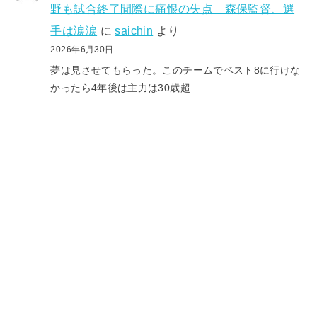
野も試合終了間際に痛恨の失点 森保監督、選
手は涙涙
に
saichin
より
2026年6月30日
夢は見させてもらった。このチームでベスト8に行けな
かったら4年後は主力は30歳超…