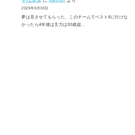
手は涙涙
に
saichin
より
2026年6月30日
夢は見させてもらった。このチームでベスト8に行けな
かったら4年後は主力は30歳超…