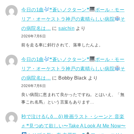
今日の1曲
❝蒼いノクターン❞
ポール・モー
リア・オーケストラ神戸の素晴らしい病院
そ
の病院名は…
に
saichin
より
2026年7月6日
前を走る車に斜行されて、落車したんよ。
今日の1曲
❝蒼いノクターン❞
ポール・モー
リア・オーケストラ神戸の素晴らしい病院
そ
の病院名は…
に
Bobby Black
より
2026年7月6日
良い病院に恵まれて良かったですね。とはいえ、「無
事これ名馬」という言葉もあります…
秒で泣ける(⁠｡⁠ŏ⁠﹏⁠ŏ⁠) 映画ラスト・シーンと 音楽
♬❝見つめて欲しい〜Take A Look At Me Now〜