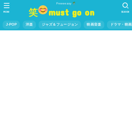
Freeeeasy
笑
must go on
MENU
SEARCH
J-POP
洋楽
ジャズ＆フュージョン
映画音楽
ドラマ・映画