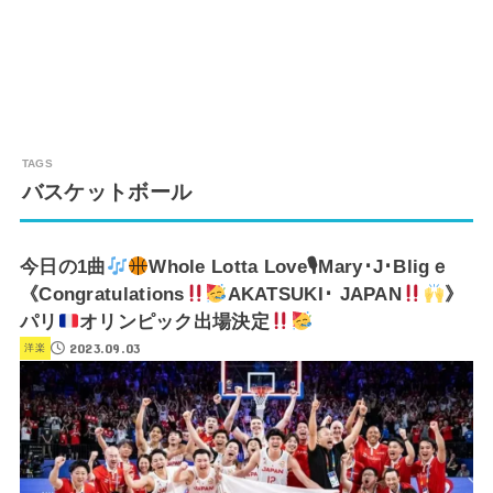
バスケットボール
今日の1曲
Whole Lotta Love🎙Mary･J･Bligｅ
《Congratulations
AKATSUKI･ JAPAN
》
パリ
オリンピック出場決定
2023.09.03
洋楽