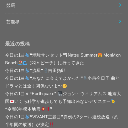
競馬
芸能界
最近の投稿
今日の1曲
❝潮騒サンセット❞🎙Natsu Summer
MonMon
Beach
（悶々ビーチ）に行ってきた
今日の1曲
❝流星❞
吉田拓郎
今日の1曲
❝あなたに会えてよかった❞
小泉今日子 曲と
ドラマとは全く関係ないよ〜
今日の1曲♬❝Earthquake❞
ジョン・ウィリアムス 地震大
国
いくら科学が進歩しても予知出来ないデザスター
❝令和8年熊本地震
❞
今日の1曲
❝VIVANT主題曲❞異例の2クール連続放送（約
半年間の放送）が決定