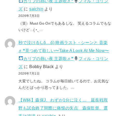
カリブの熱い夜 主題歌♬❞
フィル・コリン
ズ
に
saichin
より
2026年7月3日
（笑）Must Go Onでもあるしな。 笑えるコラムでもな
いけど…(⁠◔⁠‿⁠…
秒で泣ける(⁠｡⁠ŏ⁠﹏⁠ŏ⁠) 映画ラスト・シーンと 音楽
♬❝見つめて欲しい〜Take A Look At Me Now〜
カリブの熱い夜 主題歌♬❞
フィル・コリン
ズ
に
Bobby Black
より
2026年7月1日
大変でしたね。 コラムが毎日続いてるので、お元気な
んだとばっかり思ってました。…
【W杯】森保J、わずか1分に泣く… 延長戦視
野も試合終了間際に痛恨の失点 森保監督、選