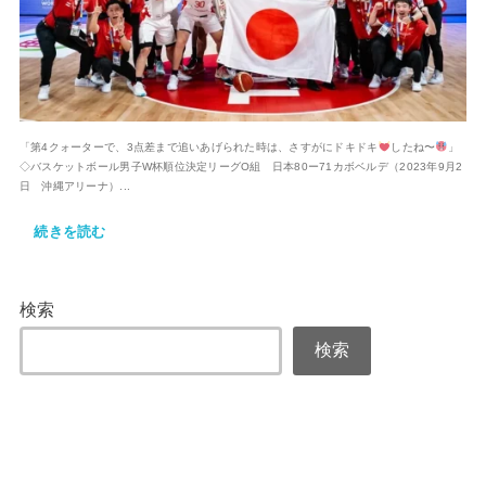
「第4クォーターで、3点差まで追いあげられた時は、さすがにドキドキ
したね〜
」
◇バスケットボール男子W杯順位決定リーグO組 日本80ー71カボベルデ（2023年9月2
日 沖縄アリーナ）...
続きを読む
検索
検索