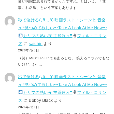
良い病院に恵まれて良かったですね。とはいえ、「無
事これ名馬」という言葉もあります…
秒で泣ける(⁠｡⁠ŏ⁠﹏⁠ŏ⁠) 映画ラスト・シーンと 音楽
♬❝見つめて欲しい〜Take A Look At Me Now〜
カリブの熱い夜 主題歌♬❞
フィル・コリン
ズ
に
saichin
より
2026年7月3日
（笑）Must Go Onでもあるしな。 笑えるコラムでもな
いけど…(⁠◔⁠‿⁠…
秒で泣ける(⁠｡⁠ŏ⁠﹏⁠ŏ⁠) 映画ラスト・シーンと 音楽
♬❝見つめて欲しい〜Take A Look At Me Now〜
カリブの熱い夜 主題歌♬❞
フィル・コリン
ズ
に
Bobby Black
より
2026年7月1日