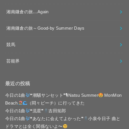
湘南鎌倉の旅…Again
湘南鎌倉の旅～Good-by Summer Days
競馬
芸能界
最近の投稿
今日の1曲
❝潮騒サンセット❞🎙Natsu Summer
MonMon
Beach
（悶々ビーチ）に行ってきた
今日の1曲
❝流星❞
吉田拓郎
今日の1曲
❝あなたに会えてよかった❞
小泉今日子 曲と
ドラマとは全く関係ないよ〜