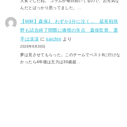
大変でしたね。 コラムが毎日続いてるので、お元気な
んだとばっかり思ってました。…
【W杯】森保J、わずか1分に泣く… 延長戦視
野も試合終了間際に痛恨の失点 森保監督、選
手は涙涙
に
saichin
より
2026年6月30日
夢は見させてもらった。このチームでベスト8に行けな
かったら4年後は主力は30歳超…