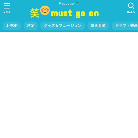
Freeeeasy
笑
must go on
MENU
SEARCH
J-POP
洋楽
ジャズ＆フュージョン
映画音楽
ドラマ・映画