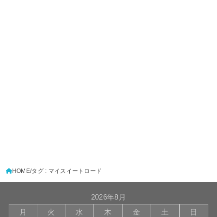
HOME
タグ : マイスイートロード
2026年8月
月
火
水
木
金
土
日