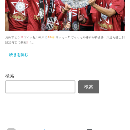
おめでとう
ヴィッセル神戸
サッカーJ1ヴィッセル神戸が初優勝 大迫ら擁し創
設29年目で悲願
Ἰ...
続きを読む
検索
検索