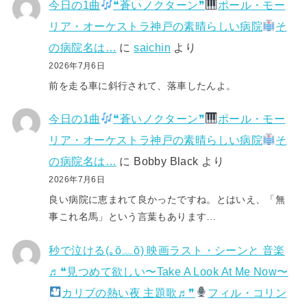
今日の1曲
❝蒼いノクターン❞
ポール・モー
リア・オーケストラ神戸の素晴らしい病院
そ
の病院名は…
に
saichin
より
2026年7月6日
前を走る車に斜行されて、落車したんよ。
今日の1曲
❝蒼いノクターン❞
ポール・モー
リア・オーケストラ神戸の素晴らしい病院
そ
の病院名は…
に
Bobby Black
より
2026年7月6日
良い病院に恵まれて良かったですね。とはいえ、「無
事これ名馬」という言葉もあります…
秒で泣ける(⁠｡⁠ŏ⁠﹏⁠ŏ⁠) 映画ラスト・シーンと 音楽
♬❝見つめて欲しい〜Take A Look At Me Now〜
カリブの熱い夜 主題歌♬❞
フィル・コリン