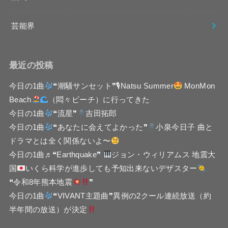
芸能界
最近の投稿
今日の1曲
❝潮騒サンセット❞🎙Natsu Summer
MonMon
Beach
（悶々ビーチ）に行ってきた
今日の1曲
❝流星❞
吉田拓郎
今日の1曲
❝あなたに会えてよかった❞
小泉今日子 曲と
ドラマとは全く関係ないよ〜
今日の1曲♬❝Earthquake❞
ジョン・ウィリアムス 地震大
国
いくら科学が進歩しても予知出来ないデザスター
❝令和8年熊本地震
❞
今日の1曲
❝VIVANT主題曲❞異例の2クール連続放送（約
半年間の放送）が決定