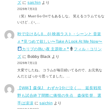
ズ
に
saichin
より
2026年7月3日
（笑）Must Go Onでもあるしな。 笑えるコラムでもな
いけど…(⁠◔⁠‿⁠…
秒で泣ける(⁠｡⁠ŏ⁠﹏⁠ŏ⁠) 映画ラスト・シーンと 音楽
♬❝見つめて欲しい〜Take A Look At Me Now〜
カリブの熱い夜 主題歌♬❞
フィル・コリン
ズ
に
Bobby Black
より
2026年7月1日
大変でしたね。 コラムが毎日続いてるので、お元気な
んだとばっかり思ってました。…
【W杯】森保J、わずか1分に泣く… 延長戦視
野も試合終了間際に痛恨の失点 森保監督、選
手は涙涙
に
saichin
より