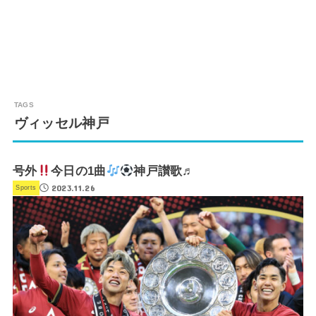
ヴィッセル神戸
号外
今日の1曲
神戸讃歌♬
2023.11.26
Sports