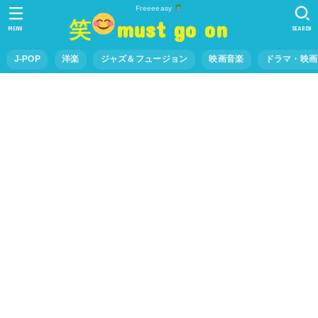
Freeeeasy
笑
must go on
MENU
SEARCH
J-POP
洋楽
ジャズ＆フュージョン
映画音楽
ドラマ・映画