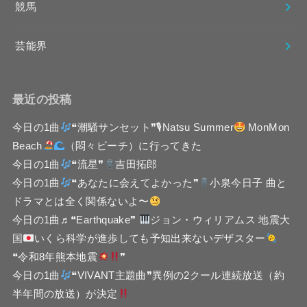
競馬
芸能界
最近の投稿
今日の1曲
❝潮騒サンセット❞🎙Natsu Summer
MonMon
Beach
（悶々ビーチ）に行ってきた
今日の1曲
❝流星❞
吉田拓郎
今日の1曲
❝あなたに会えてよかった❞
小泉今日子 曲と
ドラマとは全く関係ないよ〜
今日の1曲♬❝Earthquake❞
ジョン・ウィリアムス 地震大
国
いくら科学が進歩しても予知出来ないデザスター
❝令和8年熊本地震
❞
今日の1曲
❝VIVANT主題曲❞異例の2クール連続放送（約
半年間の放送）が決定