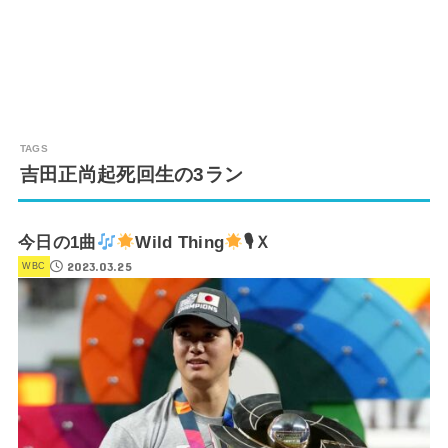
吉田正尚起死回生の3ラン
今日の1曲
Wild Thing
🎙Ｘ
2023.03.25
WBC