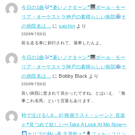
今日の1曲
❝蒼いノクターン❞
ポール・モー
リア・オーケストラ神戸の素晴らしい病院
そ
の病院名は…
に
saichin
より
2026年7月6日
前を走る車に斜行されて、落車したんよ。
今日の1曲
❝蒼いノクターン❞
ポール・モー
リア・オーケストラ神戸の素晴らしい病院
そ
の病院名は…
に
Bobby Black
より
2026年7月6日
良い病院に恵まれて良かったですね。とはいえ、「無
事これ名馬」という言葉もあります…
秒で泣ける(⁠｡⁠ŏ⁠﹏⁠ŏ⁠) 映画ラスト・シーンと 音楽
♬❝見つめて欲しい〜Take A Look At Me Now〜
カリブの熱い夜 主題歌♬❞
フィル・コリン