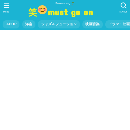
Freeeeasy
笑
must go on
MENU
SEARCH
J-POP
洋楽
ジャズ＆フュージョン
映画音楽
ドラマ・映画