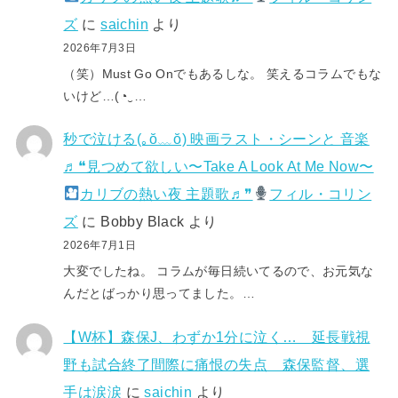
ズ
に
saichin
より
2026年7月3日
（笑）Must Go Onでもあるしな。 笑えるコラムでもな
いけど…(⁠◔⁠‿⁠…
秒で泣ける(⁠｡⁠ŏ⁠﹏⁠ŏ⁠) 映画ラスト・シーンと 音楽
♬❝見つめて欲しい〜Take A Look At Me Now〜
カリブの熱い夜 主題歌♬❞
フィル・コリン
ズ
に
Bobby Black
より
2026年7月1日
大変でしたね。 コラムが毎日続いてるので、お元気な
んだとばっかり思ってました。…
【W杯】森保J、わずか1分に泣く… 延長戦視
野も試合終了間際に痛恨の失点 森保監督、選
手は涙涙
に
saichin
より