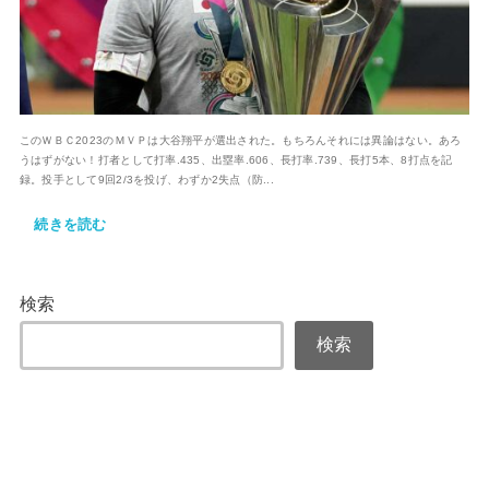
このＷＢＣ2023のＭＶＰは大谷翔平が選出された。もちろんそれには異論はない。あろ
うはずがない！打者として打率.435、出塁率.606、長打率.739、長打5本、8打点を記
録。投手として9回2/3を投げ、わずか2失点（防...
続きを読む
検索
検索