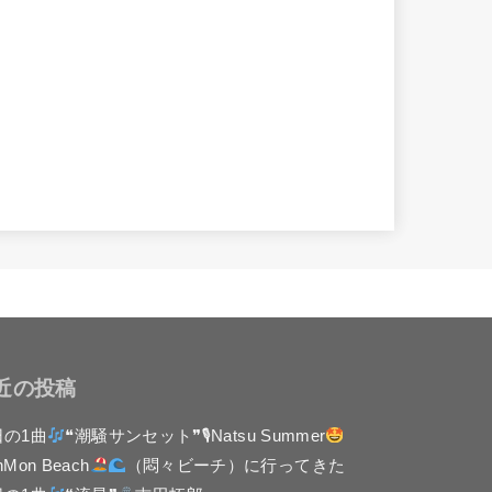
近の投稿
日の1曲
❝潮騒サンセット❞🎙Natsu Summer
nMon Beach
（悶々ビーチ）に行ってきた