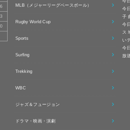
今
MLB（メジャーリーグベースボール）
16
今
23
子
Rugby World Cup
今日
30
ス
Sports
い
今
Surfing
放
Trekking
WBC
ジャズ＆フュージョン
ドラマ・映画・演劇