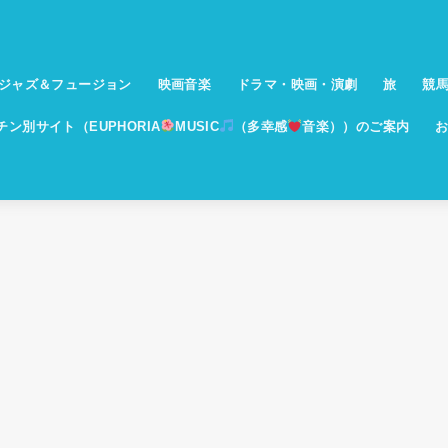
ジャズ＆フュージョン
映画音楽
ドラマ・映画・演劇
旅
競
イチン別サイト（EUPHORIA
MUSIC
（多幸感
音楽））のご案内