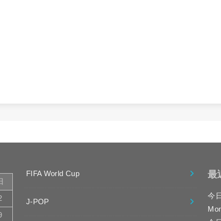
最
FIFA World Cup
日
今
2
J-POP
Mo
9