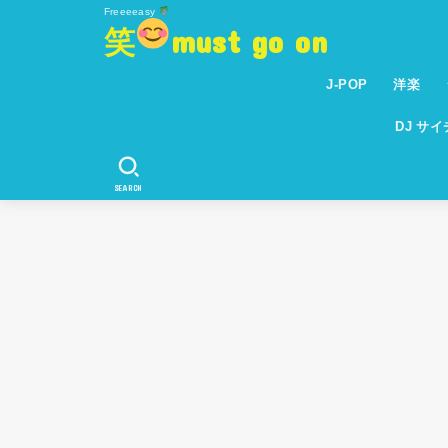
Freeeeasy
笑
must go on
J-POP
洋楽
DJ サ
SEARCH