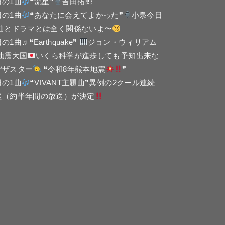
日の1曲
❝流星❞
吉田拓郎
日の1曲
❝あなたに会えてよかった❞
小泉今日
 曲とドラマとは全く関係ないよ〜
の1曲♬❝Earthquake❞
ジョン・ウィリアム
 地震大国
いくら科学が進歩しても予知出来な
デザスター
❝令和8年熊本地震
❞
日の1曲
❝VIVANT主題曲❞異例の2クール連続
送（約半年間の放送）が決定