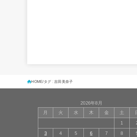
HOME
タグ : 吉田美奈子
2026年8月
月
火
水
木
金
土
1
3
4
5
6
7
8