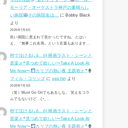
モーリア・オーケストラ神戸の素晴らし
い病院
その病院名は…
に
Bobby Black
より
2026年7月6日
良い病院に恵まれて良かったですね。とはい
え、「無事これ名馬」という言葉もあります…
秒で泣ける(⁠｡⁠ŏ⁠﹏⁠ŏ⁠) 映画ラスト・シーンと
音楽♬❝見つめて欲しい〜Take A Look At
Me Now〜
カリブの熱い夜 主題歌♬❞
フィル・コリンズ
に
saichin
より
2026年7月3日
（笑）Must Go Onでもあるしな。 笑えるコラ
ムでもないけど…(⁠◔⁠‿⁠…
秒で泣ける(⁠｡⁠ŏ⁠﹏⁠ŏ⁠) 映画ラスト・シーンと
音楽♬❝見つめて欲しい〜Take A Look At
Me Now〜
カリブの熱い夜 主題歌♬❞