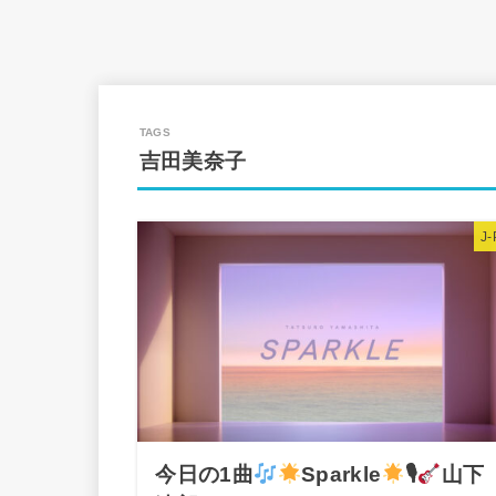
吉田美奈子
J
今日の1曲
Sparkle
🎙
山下