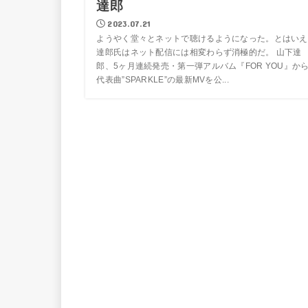
達郎
2023.07.21
ようやく堂々とネットで聴けるようになった。とはいえ
達郎氏はネット配信には相変わらず消極的だ。 山下達
郎、5ヶ月連続発売・第一弾アルバム『FOR YOU』か
代表曲”SPARKLE”の最新MVを公...