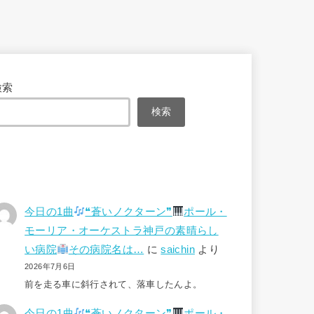
検索
検索
今日の1曲
❝蒼いノクターン❞
ポール・
モーリア・オーケストラ神戸の素晴らし
い病院
その病院名は…
に
saichin
より
2026年7月6日
前を走る車に斜行されて、落車したんよ。
今日の1曲
❝蒼いノクターン❞
ポール・