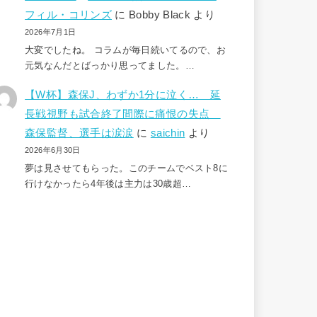
フィル・コリンズ
に
Bobby Black
より
2026年7月1日
大変でしたね。 コラムが毎日続いてるので、お
元気なんだとばっかり思ってました。…
【W杯】森保J、わずか1分に泣く… 延
長戦視野も試合終了間際に痛恨の失点
森保監督、選手は涙涙
に
saichin
より
2026年6月30日
夢は見させてもらった。このチームでベスト8に
行けなかったら4年後は主力は30歳超…