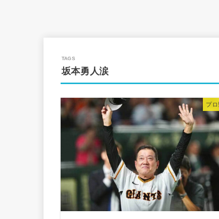
坂本勇人涙
プロ