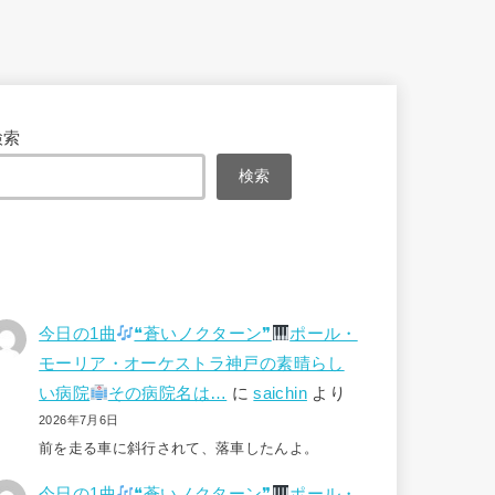
検索
検索
今日の1曲
❝蒼いノクターン❞
ポール・
モーリア・オーケストラ神戸の素晴らし
い病院
その病院名は…
に
saichin
より
2026年7月6日
前を走る車に斜行されて、落車したんよ。
今日の1曲
❝蒼いノクターン❞
ポール・