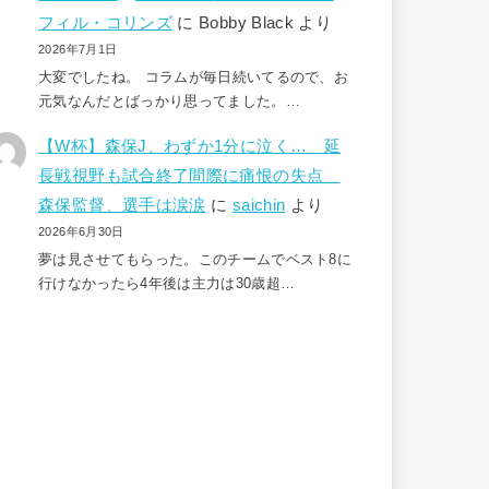
フィル・コリンズ
に
Bobby Black
より
2026年7月1日
大変でしたね。 コラムが毎日続いてるので、お
元気なんだとばっかり思ってました。…
【W杯】森保J、わずか1分に泣く… 延
長戦視野も試合終了間際に痛恨の失点
森保監督、選手は涙涙
に
saichin
より
2026年6月30日
夢は見させてもらった。このチームでベスト8に
行けなかったら4年後は主力は30歳超…