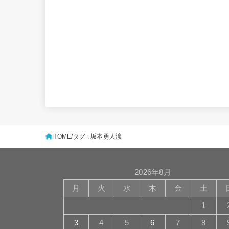
HOME
タグ : 坂本勇人涙
2026年8月
月
火
水
木
金
土
1
3
4
5
6
7
8