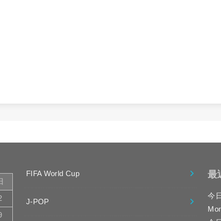
最
FIFA World Cup
日
今
2
J-POP
Mo
9