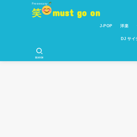
Freeeeasy
笑
must go on
J-POP
洋楽
DJ サ
SEARCH