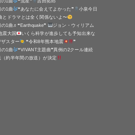
日の1曲
❝流星❞
吉田拓郎
日の1曲
❝あなたに会えてよかった❞
小泉今日
 曲とドラマとは全く関係ないよ〜
の1曲♬❝Earthquake❞
ジョン・ウィリアム
 地震大国
いくら科学が進歩しても予知出来な
デザスター
❝令和8年熊本地震
❞
日の1曲
❝VIVANT主題曲❞異例の2クール連続
送（約半年間の放送）が決定