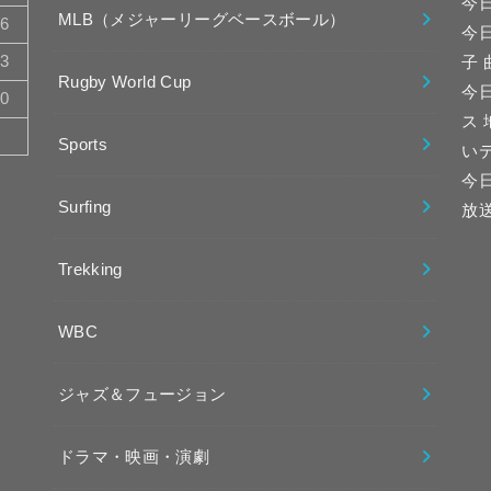
今
MLB（メジャーリーグベースボール）
16
今
23
子
Rugby World Cup
今日
30
ス
Sports
い
今
Surfing
放
Trekking
WBC
ジャズ＆フュージョン
ドラマ・映画・演劇