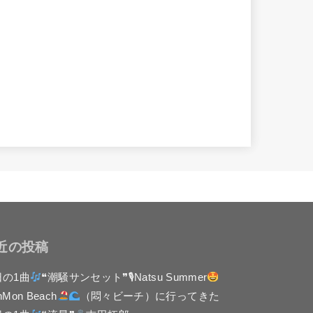
近の投稿
日の1曲
❝潮騒サンセット❞🎙Natsu Summer
nMon Beach
（悶々ビーチ）に行ってきた