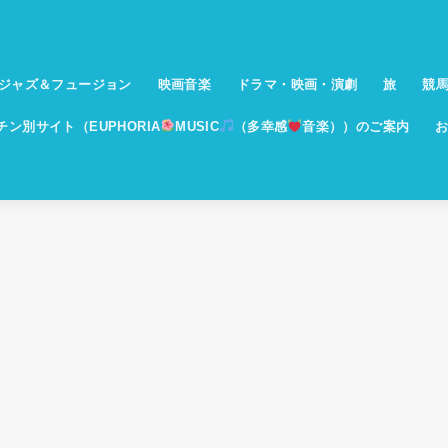
ジャズ＆フュージョン
映画音楽
ドラマ・映画・演劇
旅
競
イチン別サイト（EUPHORIA
MUSIC
（多幸感
音楽））のご案内