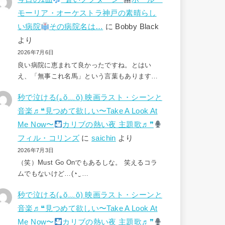
モーリア・オーケストラ神戸の素晴らし
い病院
その病院名は…
に
Bobby Black
より
2026年7月6日
良い病院に恵まれて良かったですね。とはい
え、「無事これ名馬」という言葉もあります…
秒で泣ける(⁠｡⁠ŏ⁠﹏⁠ŏ⁠) 映画ラスト・シーンと
音楽♬❝見つめて欲しい〜Take A Look At
Me Now〜
カリブの熱い夜 主題歌♬❞
フィル・コリンズ
に
saichin
より
2026年7月3日
（笑）Must Go Onでもあるしな。 笑えるコラ
ムでもないけど…(⁠◔⁠‿⁠…
秒で泣ける(⁠｡⁠ŏ⁠﹏⁠ŏ⁠) 映画ラスト・シーンと
音楽♬❝見つめて欲しい〜Take A Look At
Me Now〜
カリブの熱い夜 主題歌♬❞