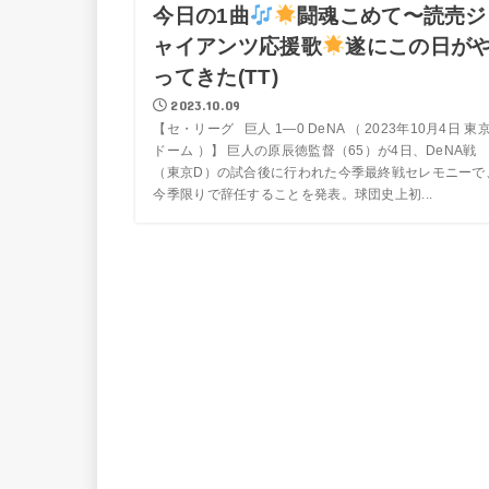
今日の1曲
闘魂こめて〜読売ジ
ャイアンツ応援歌
遂にこの日が
ってきた(TT)
2023.10.09
【セ・リーグ 巨人 1―0 DeNA （ 2023年10月4日 東
ドーム ）】 巨人の原辰徳監督（65）が4日、DeNA戦
（東京D）の試合後に行われた今季最終戦セレモニーで
今季限りで辞任することを発表。球団史上初...