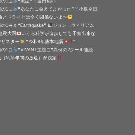
日の1曲
❝流星❞
吉田拓郎
日の1曲
❝あなたに会えてよかった❞
小泉今日
 曲とドラマとは全く関係ないよ〜
の1曲♬❝Earthquake❞
ジョン・ウィリアム
 地震大国
いくら科学が進歩しても予知出来な
デザスター
❝令和8年熊本地震
❞
日の1曲
❝VIVANT主題曲❞異例の2クール連続
送（約半年間の放送）が決定