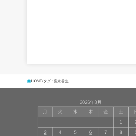
HOME
タグ : 富永啓生
2026年8月
月
火
水
木
金
土
1
3
4
5
6
7
8