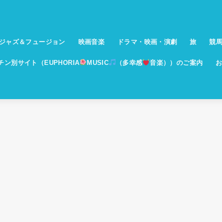
ジャズ＆フュージョン
映画音楽
ドラマ・映画・演劇
旅
競
イチン別サイト（EUPHORIA
MUSIC
（多幸感
音楽））のご案内