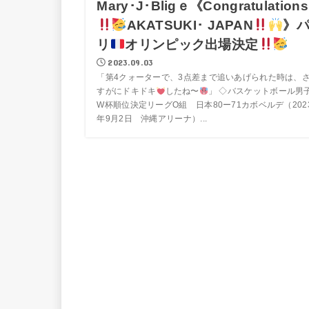
Mary･J･Bligｅ《Congratulations
AKATSUKI･ JAPAN
》
リ
オリンピック出場決定
2023.09.03
「第4クォーターで、3点差まで追いあげられた時は、
すがにドキドキ
したね〜
」 ◇バスケットボール男
W杯順位決定リーグO組 日本80ー71カボベルデ（202
年9月2日 沖縄アリーナ）...