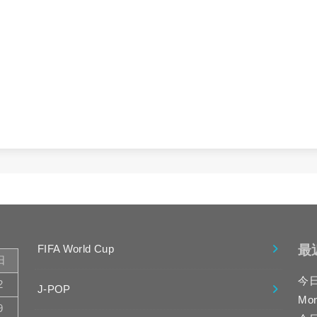
最
FIFA World Cup
日
今
2
J-POP
Mo
9