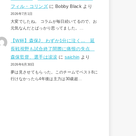
フィル・コリンズ
に
Bobby Black
より
2026年7月1日
大変でしたね。 コラムが毎日続いてるので、お
元気なんだとばっかり思ってました。…
【W杯】森保J、わずか1分に泣く… 延
長戦視野も試合終了間際に痛恨の失点
森保監督、選手は涙涙
に
saichin
より
2026年6月30日
夢は見させてもらった。このチームでベスト8に
行けなかったら4年後は主力は30歳超…