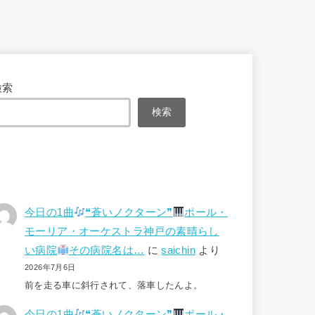
検索
検索
今日の1曲
❝蒼いノクターン❞
ポール・
モーリア・オーケストラ神戸の素晴らし
い病院
その病院名は…
に
saichin
より
2026年7月6日
前を走る車に斜行されて、落車したんよ。
今日の1曲
❝蒼いノクターン❞
ポール・