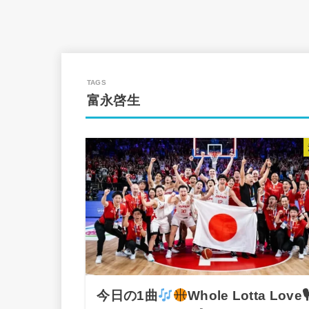
富永啓生
今日の1曲
Whole Lotta Love