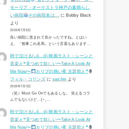
モーリア・オーケストラ神戸の素晴らし
い病院
その病院名は…
に
Bobby Black
より
2026年7月6日
良い病院に恵まれて良かったですね。とはい
え、「無事これ名馬」という言葉もあります…
秒で泣ける(⁠｡⁠ŏ⁠﹏⁠ŏ⁠) 映画ラスト・シーンと
音楽♬❝見つめて欲しい〜Take A Look At
Me Now〜
カリブの熱い夜 主題歌♬❞
フィル・コリンズ
に
saichin
より
2026年7月3日
（笑）Must Go Onでもあるしな。 笑えるコラ
ムでもないけど…(⁠◔⁠‿⁠…
秒で泣ける(⁠｡⁠ŏ⁠﹏⁠ŏ⁠) 映画ラスト・シーンと
音楽♬❝見つめて欲しい〜Take A Look At
Me Now〜
カリブの熱い夜 主題歌♬❞