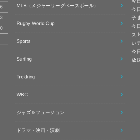
今
MLB（メジャーリーグベースボール）
16
今
23
子
Rugby World Cup
今日
30
ス
Sports
い
今
Surfing
放
Trekking
WBC
ジャズ＆フュージョン
ドラマ・映画・演劇