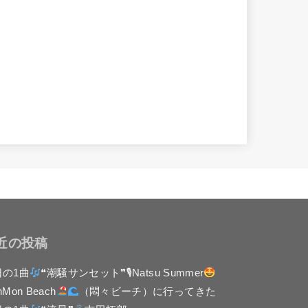
近の投稿
日の1曲
❝潮騒サンセット❞🎙Natsu Summer
nMon Beach
（悶々ビーチ）に行ってきた