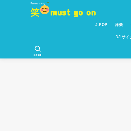
Freeeeasy
笑
must go on
J-POP
洋楽
DJ サ
SEARCH