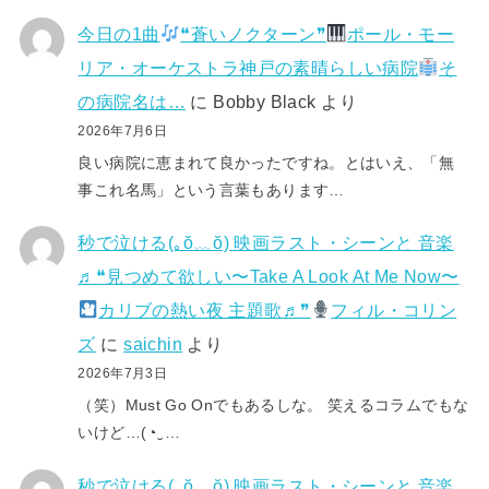
今日の1曲
❝蒼いノクターン❞
ポール・モー
リア・オーケストラ神戸の素晴らしい病院
そ
の病院名は…
に
Bobby Black
より
2026年7月6日
良い病院に恵まれて良かったですね。とはいえ、「無
事これ名馬」という言葉もあります…
秒で泣ける(⁠｡⁠ŏ⁠﹏⁠ŏ⁠) 映画ラスト・シーンと 音楽
♬❝見つめて欲しい〜Take A Look At Me Now〜
カリブの熱い夜 主題歌♬❞
フィル・コリン
ズ
に
saichin
より
2026年7月3日
（笑）Must Go Onでもあるしな。 笑えるコラムでもな
いけど…(⁠◔⁠‿⁠…
秒で泣ける(⁠｡⁠ŏ⁠﹏⁠ŏ⁠) 映画ラスト・シーンと 音楽