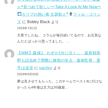
♬❝見つめて欲しい〜Take A Look At Me Now〜
カリブの熱い夜 主題歌♬❞
フィル・コリン
ズ
に
Bobby Black
より
2026年7月1日
大変でしたね。 コラムが毎日続いてるので、お元気な
んだとばっかり思ってました。…
【W杯】森保J、わずか1分に泣く… 延長戦視
野も試合終了間際に痛恨の失点 森保監督、選
手は涙涙
に
saichin
より
2026年6月30日
夢は見させてもらった。このチームでベスト8に行けな
かったら4年後は主力は30歳超…