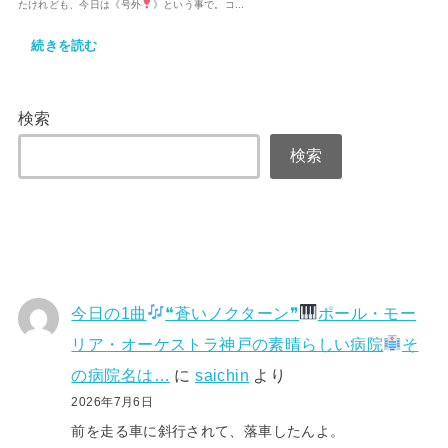
たけれども、今日は《号外
》という事で。コ...
続きを読む
検索
検索
今日の1曲
❝蒼いノクターン❞
ポール・モー
リア・オーケストラ神戸の素晴らしい病院
そ
の病院名は…
に
saichin
より
2026年7月6日
前を走る車に斜行されて、落車したんよ。