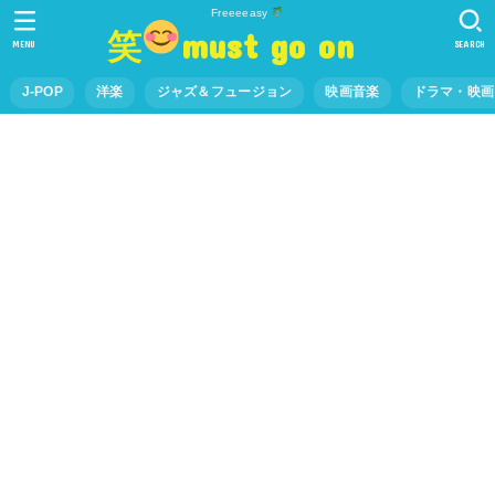
Freeeeasy
笑
must go on
MENU
SEARCH
J-POP
洋楽
ジャズ＆フュージョン
映画音楽
ドラマ・映画