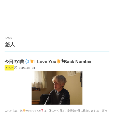
悠人
今日の1曲
I Love You
🎙Back Number
2023.02.08
J-POP
これからは、笑
Must Go On
は、③の付く日と、③倍数の日に投稿します,と、言っ